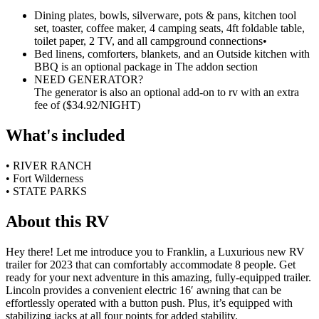
Dining plates, bowls, silverware, pots & pans, kitchen tool
set, toaster, coffee maker, 4 camping seats, 4ft foldable table,
toilet paper, 2 TV, and all campground connections
•
Bed linens, comforters, blankets, and an Outside kitchen with
BBQ is an optional package in The addon section
NEED GENERATOR?
The generator is also an optional add-on to rv with an extra
fee of ($34.92/NIGHT)
What's included
• RIVER RANCH
• Fort Wilderness
• STATE PARKS
About this RV
Hey there! Let me introduce you to Franklin, a Luxurious new RV
trailer for 2023 that can comfortably accommodate 8 people. Get
ready for your next adventure in this amazing, fully-equipped trailer.
Lincoln provides a convenient electric 16′ awning that can be
effortlessly operated with a button push. Plus, it’s equipped with
stabilizing jacks at all four points for added stability.