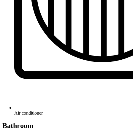
Air conditioner
Bathroom