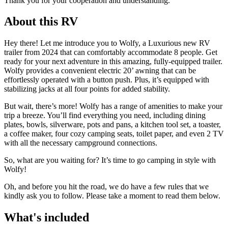
Thank you for your cooperation and understanding.
About this RV
Hey there! Let me introduce you to Wolfy, a Luxurious new RV
trailer from 2024 that can comfortably accommodate 8 people. Get
ready for your next adventure in this amazing, fully-equipped trailer.
Wolfy provides a convenient electric 20’ awning that can be
effortlessly operated with a button push. Plus, it’s equipped with
stabilizing jacks at all four points for added stability.
But wait, there’s more! Wolfy has a range of amenities to make your
trip a breeze. You’ll find everything you need, including dining
plates, bowls, silverware, pots and pans, a kitchen tool set, a toaster,
a coffee maker, four cozy camping seats, toilet paper, and even 2 TV
with all the necessary campground connections.
So, what are you waiting for? It’s time to go camping in style with
Wolfy!
Oh, and before you hit the road, we do have a few rules that we
kindly ask you to follow. Please take a moment to read them below.
What's included