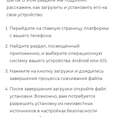
шагов. В этом разделе мы подробно
расскажем, как загрузить и установить его на
своё устройство.
Перейдите на главную страницу платформы
с вашего телефона.
Найдите раздел, посвящённый
приложению, и выберите операционную
систему вашего устройства: Android или iOS.
Нажмите на кнопку загрузки и дождитесь
завершения процесса скачивания файла.
После завершения загрузки откройте файл
установки. Возможно, вам потребуется
разрешить установку из неизвестных
источников в настройках безопасности