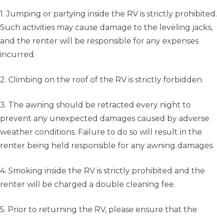
1. Jumping or partying inside the RV is strictly prohibited.
Such activities may cause damage to the leveling jacks,
and the renter will be responsible for any expenses
incurred.
2. Climbing on the roof of the RV is strictly forbidden.
3. The awning should be retracted every night to
prevent any unexpected damages caused by adverse
weather conditions. Failure to do so will result in the
renter being held responsible for any awning damages.
4. Smoking inside the RV is strictly prohibited and the
renter will be charged a double cleaning fee.
5. Prior to returning the RV, please ensure that the