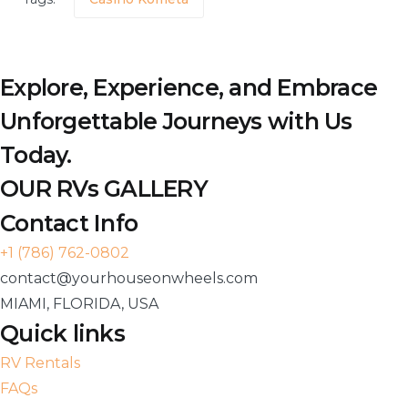
Explore, Experience, and Embrace
Unforgettable Journeys with Us
Today.
OUR RVs GALLERY
Contact Info
+1 (786) 762-0802
contact@yourhouseonwheels.com
MIAMI, FLORIDA, USA
Quick links
RV Rentals
FAQs