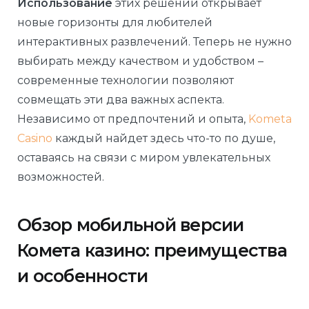
Использование
этих решений открывает
новые горизонты для любителей
интерактивных развлечений. Теперь не нужно
выбирать между качеством и удобством –
современные технологии позволяют
совмещать эти два важных аспекта.
Независимо от предпочтений и опыта,
Kometa
Casino
каждый найдет здесь что-то по душе,
оставаясь на связи с миром увлекательных
возможностей.
Обзор мобильной версии
Комета казино: преимущества
и особенности