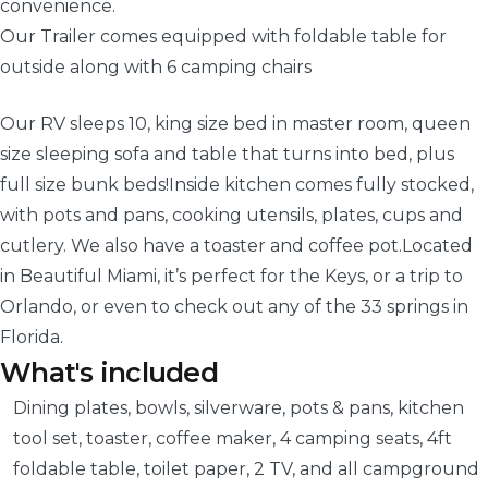
convenience.
Our Trailer comes equipped with foldable table for
outside along with 6 camping chairs
Our RV sleeps 10, king size bed in master room, queen
size sleeping sofa and table that turns into bed, plus
full size bunk beds!
Inside kitchen comes fully stocked,
with pots and pans, cooking utensils, plates, cups and
cutlery. We also have a toaster and coffee pot.
Located
in Beautiful Miami, it’s perfect for the Keys, or a trip to
Orlando, or even to check out any of the 33 springs in
Florida.
What's included
Dining plates, bowls, silverware, pots & pans, kitchen
tool set, toaster, coffee maker, 4 camping seats, 4ft
foldable table, toilet paper, 2 TV, and all campground