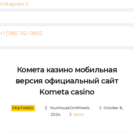
Instagram
+1 (786) 762-0802
Комета казино мобильная
версия официальный сайт
Kometa casino
YourHouseOnWheels
October 8,
FEATURED
2024
News