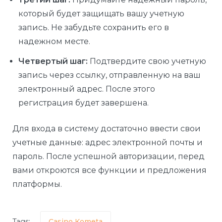
который будет защищать вашу учетную
запись. Не забудьте сохранить его в
надежном месте.
Четвертый шаг:
Подтвердите свою учетную
запись через ссылку, отправленную на ваш
электронный адрес. После этого
регистрация будет завершена.
Для входа в систему достаточно ввести свои
учетные данные: адрес электронной почты и
пароль. После успешной авторизации, перед
вами откроются все функции и предложения
платформы.
Tags:
Casino Kometa