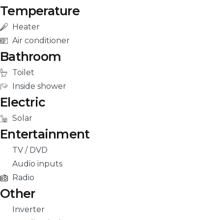
Temperature
Heater
Air conditioner
Bathroom
Toilet
Inside shower
Electric
Solar
Entertainment
TV / DVD
Audio inputs
Radio
Other
Inverter