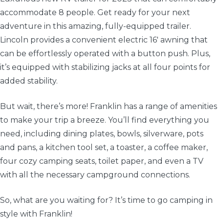
accommodate 8 people. Get ready for your next
adventure in this amazing, fully-equipped trailer.
Lincoln provides a convenient electric 16′ awning that
can be effortlessly operated with a button push. Plus,
it’s equipped with stabilizing jacks at all four points for
added stability.
But wait, there’s more! Franklin has a range of amenities
to make your trip a breeze. You’ll find everything you
need, including dining plates, bowls, silverware, pots
and pans, a kitchen tool set, a toaster, a coffee maker,
four cozy camping seats, toilet paper, and even a TV
with all the necessary campground connections.
So, what are you waiting for? It’s time to go camping in
style with Franklin!