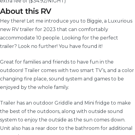
extra fee of ($34.92/NIGHT)
About this RV
Hey there! Let me introduce you to Biggie, a Luxurious
new RV trailer for 2023 that can comfortably
accommodate 10 people. Looking for the perfect
trailer? Look no further! You have found it!
Great for families and friends to have fun in the
outdoors! Trailer comes with two smart TV’s, and a color
changing fire place, sound system and games to be
enjoyed by the whole family.
Trailer has an outdoor Griddle and Mini fridge to make
the best of the outdoors, along with outside sound
system to enjoy the outside as the sun comes down.
Unit also has a rear door to the bathroom for additional