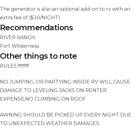
The generator is also an optional add-on to rv with an
extra fee of ($30/NIGHT)
Recommendations
RIVER RANCH
Fort Wilderness
Other things to note
RULES !!!!!!!!!!!!
NO JUMPING, OR PARTYING INSIDE RV WILL CAUSE
DAMAGE TO LEVELING JACKS ON RENTER
EXPENSE,NO CLIMBING ON ROOF
AWNING SHOULD BE PICKED UP EVERY NIGHT DUE
TO UNEXPECTED WEATHER DAMAGES