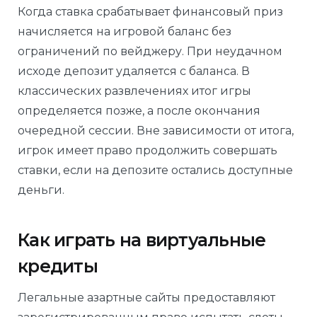
Когда ставка срабатывает финансовый приз
начисляется на игровой баланс без
ограничений по вейджеру. При неудачном
исходе депозит удаляется с баланса. В
классических развлечениях итог игры
определяется позже, а после окончания
очередной сессии. Вне зависимости от итога,
игрок имеет право продолжить совершать
ставки, если на депозите остались доступные
деньги.
Как играть на виртуальные
кредиты
Легальные азартные сайты предоставляют