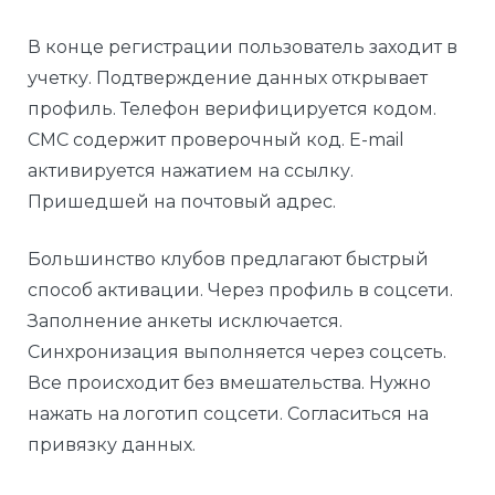
В конце регистрации пользователь заходит в
учетку. Подтверждение данных открывает
профиль. Телефон верифицируется кодом.
СМС содержит проверочный код. E-mail
активируется нажатием на ссылку.
Пришедшей на почтовый адрес.
Большинство клубов предлагают быстрый
способ активации. Через профиль в соцсети.
Заполнение анкеты исключается.
Синхронизация выполняется через соцсеть.
Все происходит без вмешательства. Нужно
нажать на логотип соцсети. Согласиться на
привязку данных.