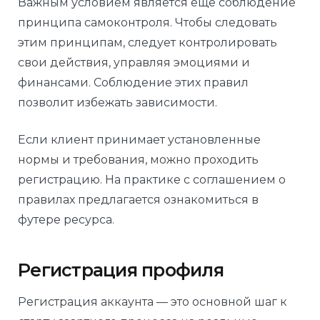
Важным условием является ещё соблюдение
принципа самоконтроля. Чтобы следовать
этим принципам, следует контролировать
свои действия, управляя эмоциями и
финансами. Соблюдение этих правил
позволит избежать зависимости.
Если клиент принимает установленные
нормы и требования, можно проходить
регистрацию. На практике с соглашением о
правилах предлагается ознакомиться в
футере ресурса.
Регистрация профиля
Регистрация аккаунта — это основной шаг к