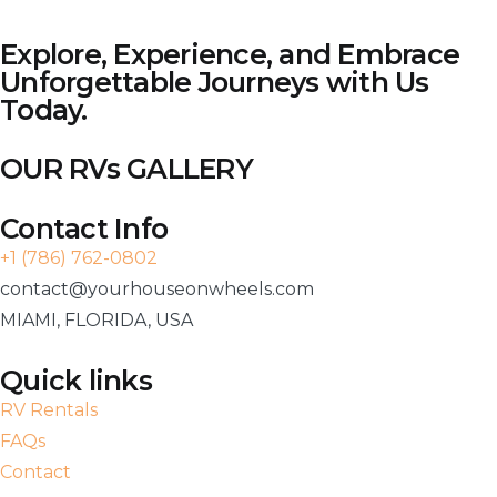
Explore, Experience, and Embrace
Unforgettable Journeys with Us
Today.
OUR RVs GALLERY
Contact Info
+1 (786) 762-0802
contact@yourhouseonwheels.com
MIAMI, FLORIDA, USA
Quick links
RV Rentals
FAQs
Contact