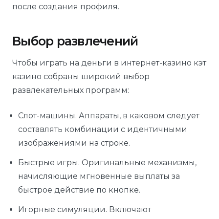
после создания профиля.
Выбор развлечений
Чтобы играть на деньги в интернет-казино кэт
казино собраны широкий выбор
развлекательных программ:
Слот-машины. Аппараты, в каковом следует
составлять комбинации с идентичными
изображениями на строке.
Быстрые игры. Оригинальные механизмы,
начисляющие мгновенные выплаты за
быстрое действие по кнопке.
Игорные симуляции. Включают