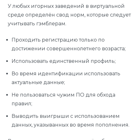
У любых игорных заведений в виртуальной
среде определён свод норм, которые следует
учитывать гэмблерам.
Проходить регистрацию только по
достижении совершеннолетнего возраста;
Использовать единственный профиль;
Во время идентификации использовать
актуальные данные;
Не пользоваться чужим ПО для обхода
правил;
Выводить выигрыши с использованием
данных, указыванных во время пополнения.