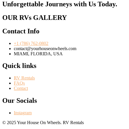
Unforgettable Journeys with Us Today.
OUR RVs GALLERY
Contact Info
+1 (786) 762-0802
contact@yourhouseonwheels.com
MIAMI, FLORIDA, USA
Quick links
RV Rentals
FAQs
Contact
Our Socials
Instagram
©️ 2025 Your House On Wheels. RV Rentals