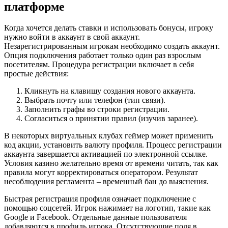
платформе
Когда хочется делать ставки и использовать бонусы, игроку
нужно войти в аккаунт в свой аккаунт.
Незарегистрированным игрокам необходимо создать аккаунт.
Опция подключения работает только один раз взрослым
посетителям. Процедура регистрации включает в себя
простые действия:
Кликнуть на клавишу создания нового аккаунта.
Выбрать почту или телефон (тип связи).
Заполнить графы во строки регистрации.
Согласиться о принятии правил (изучив заранее).
В некоторых виртуальных клубах геймер может применить
код акции, установить валюту профиля. Процесс регистрации
аккаунта завершается активацией по электронной ссылке.
Условия казино желательно время от времени читать, так как
правила могут корректироваться оператором. Результат
несоблюдения регламента – временный бан до выяснения.
Быстрая регистрация профиля означает подключение с
помощью соцсетей. Игрок нажимает на логотип, такие как
Google и Facebook. Отдельные данные пользователя
добавляются в профиль игрока. Отсутствующие поля в