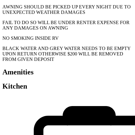
AWNING SHOULD BE PICKED UP EVERY NIGHT DUE TO
UNEXPECTED WEATHER DAMAGES
FAIL TO DO SO WILL BE UNDER RENTER EXPENSE FOR
ANY DAMAGES ON AWNING
NO SMOKING INSIDE RV
BLACK WATER AND GREY WATER NEEDS TO BE EMPTY
UPON RETURN OTHERWISE $200 WILL BE REMOVED
FROM GIVEN DEPOSIT
Amenities
Kitchen