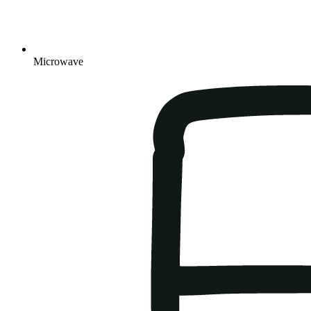
Microwave