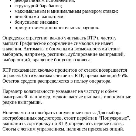
декоративным исполнением;
структурой барабанов;
максимальным и минимальным размером ставки;
линейными выплатами;
бонусными знаками;
присутствием дополнительных раундов.
Определяя стратегию, важно учитывать RTP и частоту
выплат. Графическое оформление символов не имеет
значения. Автоматы с бонусными возможностями стоит
выбирать, например, респины, дублирование выигрышей,
выбор опций, вращение бонусного колеса.
RTP показывает, сколько процентов от ставок возвращается
игрокам. Оптимальным считается RTP, превышающий 95%.
Остаток средств распределяется в пользу оператора.
Параметр волатильности указывает на частоту и объем
выигрышей, например, мелкие частые выплаты или крупные
редкие выигрыши.
Новичкам стоит выбрать популярные слоты. Для выбора
востребованных эмуляторов, стоит перейти в “Популярные”,
выполнить сортировку по RTP, определить первые слоты.
Слоты с легким управлением, наличием призовых опций.