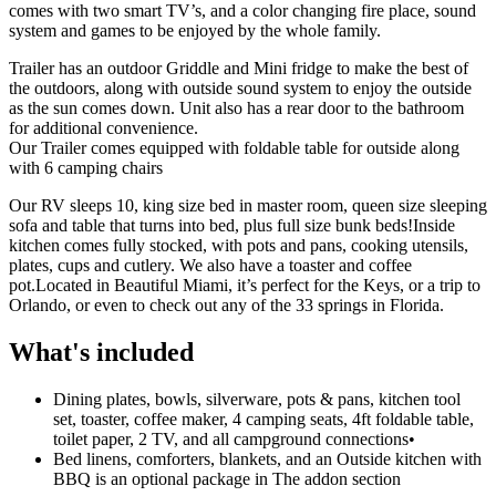
comes with two smart TV’s, and a color changing fire place, sound
system and games to be enjoyed by the whole family.
Trailer has an outdoor Griddle and Mini fridge to make the best of
the outdoors, along with outside sound system to enjoy the outside
as the sun comes down. Unit also has a rear door to the bathroom
for additional convenience.
Our Trailer comes equipped with foldable table for outside along
with 6 camping chairs
Our RV sleeps 10, king size bed in master room, queen size sleeping
sofa and table that turns into bed, plus full size bunk beds!
Inside
kitchen comes fully stocked, with pots and pans, cooking utensils,
plates, cups and cutlery. We also have a toaster and coffee
pot.
Located in Beautiful Miami, it’s perfect for the Keys, or a trip to
Orlando, or even to check out any of the 33 springs in Florida.
What's included
Dining plates, bowls, silverware, pots & pans, kitchen tool
set, toaster, coffee maker, 4 camping seats, 4ft foldable table,
toilet paper, 2 TV, and all campground connections
•
Bed linens, comforters, blankets, and an Outside kitchen with
BBQ is an optional package in The addon section