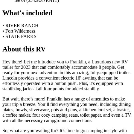
fee of ($34.92/NIGHT)
What's included
• RIVER RANCH
• Fort Wilderness
• STATE PARKS
About this RV
Hey there! Let me introduce you to Franklin, a Luxurious new RV
trailer for 2023 that can comfortably accommodate 8 people. Get
ready for your next adventure in this amazing, fully-equipped trailer.
Lincoln provides a convenient electric 16′ awning that can be
effortlessly operated with a button push. Plus, it’s equipped with
stabilizing jacks at all four points for added stability.
But wait, there’s more! Franklin has a range of amenities to make
your trip a breeze. You’ll find everything you need, including dining
plates, bowls, silverware, pots and pans, a kitchen tool set, a toaster,
a coffee maker, four cozy camping seats, toilet paper, and even a TV
with all the necessary campground connections.
So, what are you waiting for? It’s time to go camping in style with