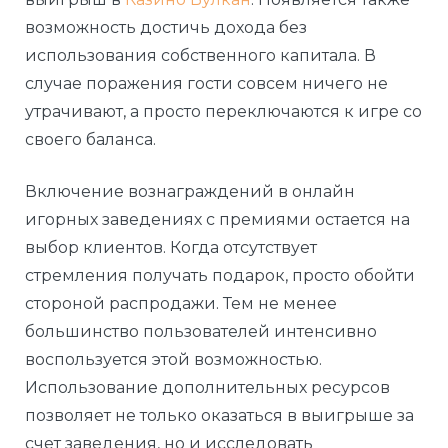
возможность достичь дохода без
использования собственного капитала. В
случае поражения гости совсем ничего не
утрачивают, а просто переключаются к игре со
своего баланса.
Включение вознаграждений в онлайн
игорных заведениях с премиями остается на
выбор клиентов. Когда отсутствует
стремления получать подарок, просто обойти
стороной распродажи. Тем не менее
большинство пользователей интенсивно
воспользуется этой возможностью.
Использование дополнительных ресурсов
позволяет не только оказаться в выигрыше за
счет заведения, но и исследовать