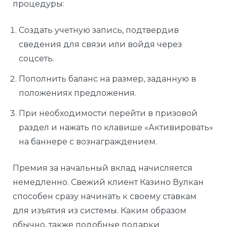
процедуры:
Создать учетную запись, подтвердив
сведения для связи или войдя через
соцсеть.
Пополнить баланс на размер, заданную в
положениях предложения.
При необходимости перейти в призовой
раздел и нажать по клавише «Активировать»
на баннере с вознаграждением.
Премия за начальный вклад начисляется
немедленно. Свежий клиент Казино Вулкан
способен сразу начинать к своему ставкам
для изъятия из системы. Каким образом
обычно, также подобные подарки