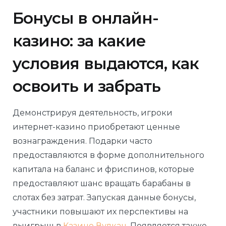
Бонусы в онлайн-
казино: за какие
условия выдаются, как
освоить и забрать
Демонстрируя деятельность, игроки
интернет-казино приобретают ценные
вознаграждения. Подарки часто
предоставляются в форме дополнительного
капитала на баланс и фриспинов, которые
предоставляют шанс вращать барабаны в
слотах без затрат. Запуская данные бонусы,
участники повышают их перспективы на
выигрыш в
Казино Вулкан
. Появляется также