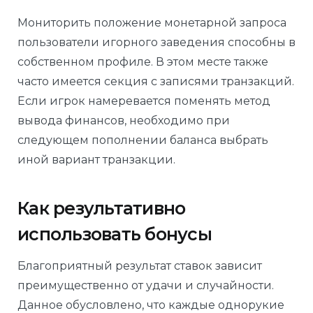
Мониторить положение монетарной запроса
пользователи игорного заведения способны в
собственном профиле. В этом месте также
часто имеется секция с записями транзакций.
Если игрок намеревается поменять метод
вывода финансов, необходимо при
следующем пополнении баланса выбрать
иной вариант транзакции.
Как результативно
использовать бонусы
Благоприятный результат ставок зависит
преимущественно от удачи и случайности.
Данное обусловлено, что каждые однорукие