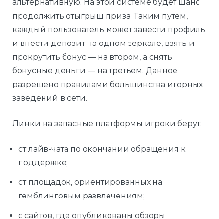
альтернативную. На этой системе будет шанс
продолжить отыгрыш приза. Таким путём,
каждый пользователь может завести профиль
и внести депозит на одном зеркале, взять и
прокрутить бонус — на втором, а снять
бонусные деньги — на третьем. Данное
разрешено правилами большинства игорных
заведений в сети.
Линки на запасные платформы игроки берут:
от лайв-чата по окончании обращения к
поддержке;
от площадок, ориентированных на
гемблинговым развлечениям;
с сайтов, где опубликованы обзоры