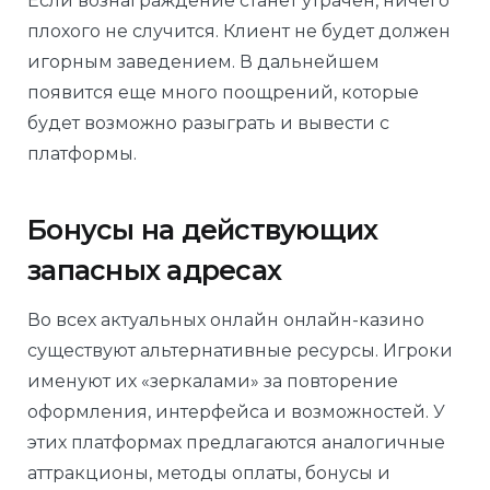
Если вознаграждение станет утрачен, ничего
плохого не случится. Клиент не будет должен
игорным заведением. В дальнейшем
появится еще много поощрений, которые
будет возможно разыграть и вывести с
платформы.
Бонусы на действующих
запасных адресах
Во всех актуальных онлайн онлайн-казино
существуют альтернативные ресурсы. Игроки
именуют их «зеркалами» за повторение
оформления, интерфейса и возможностей. У
этих платформах предлагаются аналогичные
аттракционы, методы оплаты, бонусы и