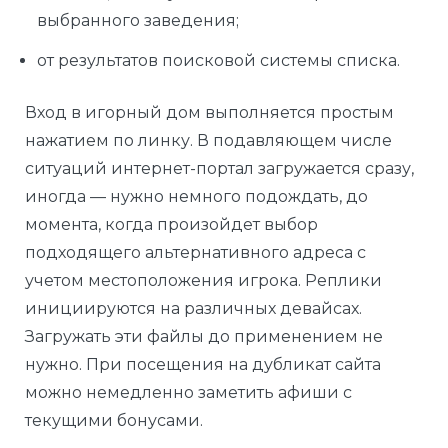
выбранного заведения;
от результатов поисковой системы списка.
Вход в игорный дом выполняется простым
нажатием по линку. В подавляющем числе
ситуаций интернет-портал загружается сразу,
иногда — нужно немного подождать, до
момента, когда произойдет выбор
подходящего альтернативного адреса с
учетом местоположения игрока. Реплики
инициируются на различных девайсах.
Загружать эти файлы до применением не
нужно. При посещения на дубликат сайта
можно немедленно заметить афиши с
текущими бонусами.