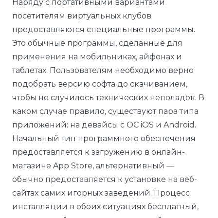
Наряду с портативными вариантами
посетителям виртуальных клубов
предоставляются специальные программы.
Это обычные программы, сделанные для
применения на мобильниках, айфонах и
таблетах. Пользователям необходимо верно
подобрать версию софта до скачиванием,
чтобы не случилось технических неполадок. В
каком случае правило, существуют пара типа
приложений: на девайсы с ОС iOS и Android.
Начальный тип программного обеспечения
предоставляется к загружению в онлайн-
магазине App Store, альтернативный —
обычно предоставляется к установке на веб-
сайтах самих игорных заведений. Процесс
инсталляции в обоих ситуациях бесплатный,