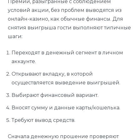
Премии, разыгранные с соблюдением
условий акции, без проблем выводятся из
онлайн-казино, как обычные финансы. Для
снятия выигрыша гости выполняют типичные
шаги:
Переходят в денежный сегмент в личном
аккаунте.
Открывают вкладку, в которой
осуществляется выведение выигрышей.
Выбирают финансовый вариант.
Вносят сумму и данные карты/кошелька.
Требуют вывод средств.
Сначала денежную прошение проверяют