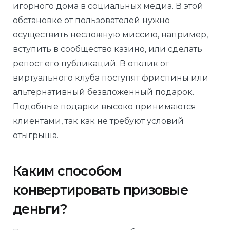
игорного дома в социальных медиа. В этой
обстановке от пользователей нужно
осуществить несложную миссию, например,
вступить в сообщество казино, или сделать
репост его публикаций. В отклик от
виртуального клуба поступят фриспины или
альтернативный безвложенный подарок.
Подобные подарки высоко принимаются
клиентами, так как не требуют условий
отыгрыша.
Каким способом
конвертировать призовые
деньги?