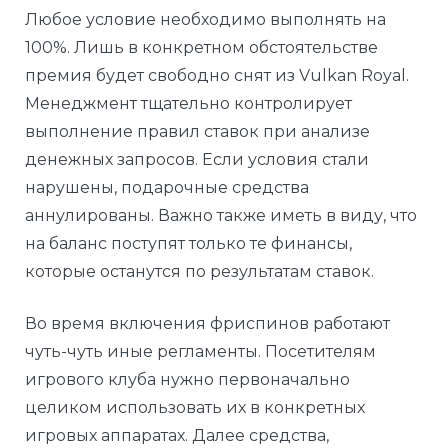
Любое условие необходимо выполнять на
100%. Лишь в конкретном обстоятельстве
премия будет свободно снят из Vulkan Royal.
Менеджмент тщательно контролирует
выполнение правил ставок при анализе
денежных запросов. Если условия стали
нарушены, подарочные средства
аннулированы. Важно также иметь в виду, что
на баланс поступят только те финансы,
которые останутся по результатам ставок.
Во время включения фриспинов работают
чуть-чуть иные регламенты. Посетителям
игрового клуба нужно первоначально
целиком использовать их в конкретных
игровых аппаратах. Далее средства,