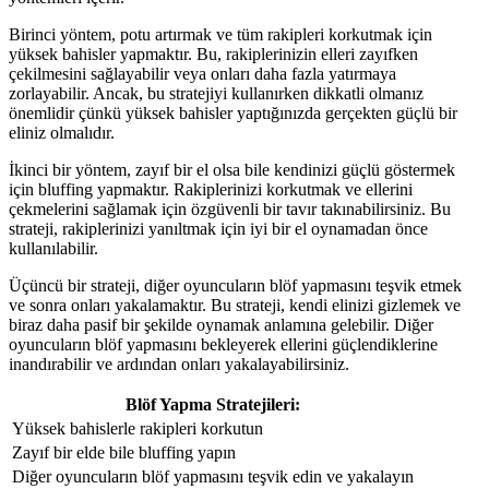
Birinci yöntem, potu artırmak ve tüm rakipleri korkutmak için
yüksek bahisler yapmaktır. Bu, rakiplerinizin elleri zayıfken
çekilmesini sağlayabilir veya onları daha fazla yatırmaya
zorlayabilir. Ancak, bu stratejiyi kullanırken dikkatli olmanız
önemlidir çünkü yüksek bahisler yaptığınızda gerçekten güçlü bir
eliniz olmalıdır.
İkinci bir yöntem, zayıf bir el olsa bile kendinizi güçlü göstermek
için bluffing yapmaktır. Rakiplerinizi korkutmak ve ellerini
çekmelerini sağlamak için özgüvenli bir tavır takınabilirsiniz. Bu
strateji, rakiplerinizi yanıltmak için iyi bir el oynamadan önce
kullanılabilir.
Üçüncü bir strateji, diğer oyuncuların blöf yapmasını teşvik etmek
ve sonra onları yakalamaktır. Bu strateji, kendi elinizi gizlemek ve
biraz daha pasif bir şekilde oynamak anlamına gelebilir. Diğer
oyuncuların blöf yapmasını bekleyerek ellerini güçlendiklerine
inandırabilir ve ardından onları yakalayabilirsiniz.
Blöf Yapma Stratejileri:
Yüksek bahislerle rakipleri korkutun
Zayıf bir elde bile bluffing yapın
Diğer oyuncuların blöf yapmasını teşvik edin ve yakalayın