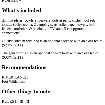
Rules Below
What's included
dinning plates, bowls, silverware, pots & pans, kitchen tool set,
toaster, coffee maker, 2 camping seats, toilet paper, towels, bed
linens, comforters & blankets, 1 TV, and all campground
connections
Outside kitchen with bbq is an optional package with an extra fee of
($20/NIGHT)
The generator is also an optional add-on to rv with an extra fee of
($30/NIGHT)
Recommendations
RIVER RANCH
Fort Wilderness
Other things to note
RULES !!!!!!!!!!!!