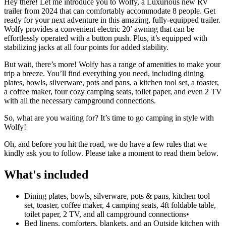
Hey there! Let me introduce you to Wolfy, a Luxurious new RV
trailer from 2024 that can comfortably accommodate 8 people. Get
ready for your next adventure in this amazing, fully-equipped trailer.
Wolfy provides a convenient electric 20’ awning that can be
effortlessly operated with a button push. Plus, it’s equipped with
stabilizing jacks at all four points for added stability.
But wait, there’s more! Wolfy has a range of amenities to make your
trip a breeze. You’ll find everything you need, including dining
plates, bowls, silverware, pots and pans, a kitchen tool set, a toaster,
a coffee maker, four cozy camping seats, toilet paper, and even 2 TV
with all the necessary campground connections.
So, what are you waiting for? It’s time to go camping in style with
Wolfy!
Oh, and before you hit the road, we do have a few rules that we
kindly ask you to follow. Please take a moment to read them below.
What's included
Dining plates, bowls, silverware, pots & pans, kitchen tool
set, toaster, coffee maker, 4 camping seats, 4ft foldable table,
toilet paper, 2 TV, and all campground connections
•
Bed linens, comforters, blankets, and an Outside kitchen with