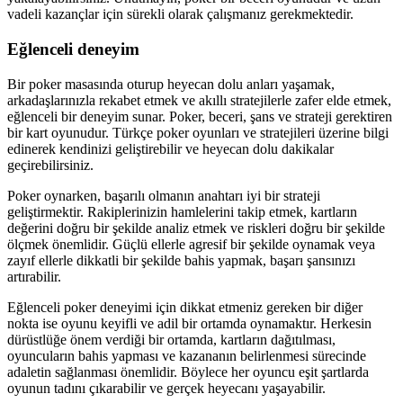
vadeli kazançlar için sürekli olarak çalışmanız gerekmektedir.
Eğlenceli deneyim
Bir poker masasında oturup heyecan dolu anları yaşamak,
arkadaşlarınızla rekabet etmek ve akıllı stratejilerle zafer elde etmek,
eğlenceli bir deneyim sunar. Poker, beceri, şans ve strateji gerektiren
bir kart oyunudur. Türkçe poker oyunları ve stratejileri üzerine bilgi
edinerek kendinizi geliştirebilir ve heyecan dolu dakikalar
geçirebilirsiniz.
Poker oynarken, başarılı olmanın anahtarı iyi bir strateji
geliştirmektir. Rakiplerinizin hamlelerini takip etmek, kartların
değerini doğru bir şekilde analiz etmek ve riskleri doğru bir şekilde
ölçmek önemlidir. Güçlü ellerle agresif bir şekilde oynamak veya
zayıf ellerle dikkatli bir şekilde bahis yapmak, başarı şansınızı
artırabilir.
Eğlenceli poker deneyimi için dikkat etmeniz gereken bir diğer
nokta ise oyunu keyifli ve adil bir ortamda oynamaktır. Herkesin
dürüstlüğe önem verdiği bir ortamda, kartların dağıtılması,
oyuncuların bahis yapması ve kazananın belirlenmesi sürecinde
adaletin sağlanması önemlidir. Böylece her oyuncu eşit şartlarda
oyunun tadını çıkarabilir ve gerçek heyecanı yaşayabilir.