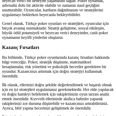
heyecan verici bir deneyim yaşamasını sağlar. Poker oynamak,
adrenalin dolu bir aktivite olabilir ve zamanın nasıl geçtiğini
unutturabilir. Oyuncular, kartların dağıtılmasını ve stratejilerini
uygulamayı beklerken heyecanla bekleyebilirler.
Genel olarak, Türkçe poker oyunları ve stratejileri, oyuncular için
birçok avantaj sunmaktadır. Strateji geliştirme, sosyal etkileşim,
büyük ödül potansiyeli ve heyecan verici deneyimler, canlı poker
oynamanın keyifli yönlerini oluşturur.
Kazanç Fırsatları
Bu bölümde, Türkçe poker oyunlarında kazanç fırsatları hakkında
bilgi vereceğiz. Poker, stratejik düşünme, matematiksel
hesaplamalar, risk yönetimi ve psikolojik beceriler gerektiren bir
oyundur. Kazancınızı artırmak için doğru stratejiyi kullanmak
önemlidir.
İlk olarak, ellerinizi doğru şekilde değerlendirmek ve başarılı olmak
için en iyi stratejileri uygulamanız gerekmektedir. Her elde yapılacak
en doğru hamleyi belirlemek için rakiplerinizin oyun tarzını analiz
etmek önemlidir. Kuvvetli ellerinizde akıllıca bahisler yaparak
rakiplerinizi zor duruma düşürebilir ve kazancınızı artırabilirsiniz.
Ayrıca, blöf yapma becerinizi geliştirmek de önemlidir.