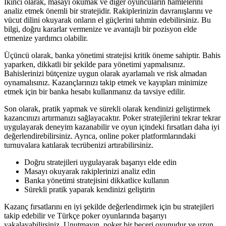
İkinci olarak, masayı okumak ve diğer oyuncuların hamlelerini
analiz etmek önemli bir stratejidir. Rakiplerinizin davranışlarını ve
vücut dilini okuyarak onların el güçlerini tahmin edebilirsiniz. Bu
bilgi, doğru kararlar vermenize ve avantajlı bir pozisyon elde
etmenize yardımcı olabilir.
Üçüncü olarak, banka yönetimi stratejisi kritik öneme sahiptir. Bahis
yaparken, dikkatli bir şekilde para yönetimi yapmalısınız.
Bahislerinizi bütçenize uygun olarak ayarlamalı ve risk almadan
oynamalısınız. Kazançlarınızı takip etmek ve kayıpları minimize
etmek için bir banka hesabı kullanmanız da tavsiye edilir.
Son olarak, pratik yapmak ve sürekli olarak kendinizi geliştirmek
kazancınızı artırmanızı sağlayacaktır. Poker stratejilerini tekrar tekrar
uygulayarak deneyim kazanabilir ve oyun içindeki fırsatları daha iyi
değerlendirebilirsiniz. Ayrıca, online poker platformlarındaki
turnuvalara katılarak tecrübenizi artırabilirsiniz.
Doğru stratejileri uygulayarak başarıyı elde edin
Masayı okuyarak rakiplerinizi analiz edin
Banka yönetimi stratejisini dikkatlice kullanın
Sürekli pratik yaparak kendinizi geliştirin
Kazanç fırsatlarını en iyi şekilde değerlendirmek için bu stratejileri
takip edebilir ve Türkçe poker oyunlarında başarıyı
yakalayabilirsiniz. Unutmayın, poker bir beceri oyunudur ve uzun