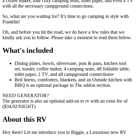
a coffee maker, four cozy camping seats, toilet paper, and even a TV
with all the necessary campground connections.
So, what are you waiting for? It’s time to go camping in style with
Franklin!
Oh, and before you hit the road, we do have a few rules that we
kindly ask you to follow. Please take a moment to read them below.
What's included
Dining plates, bowls, silverware, pots & pans, kitchen tool
set, toaster, coffee maker, 4 camping seats, 4ft foldable table,
toilet paper, 2 TV, and all campground connections
•
Bed linens, comforters, blankets, and an Outside kitchen with
BBQ is an optional package in The addon section.
NEED GENERATOR?
The generator is also an optional add-on to rv with an extra fee of
($34.92/NIGHT)
About this RV
Hey there! Let me introduce you to Biggie, a Luxurious new RV