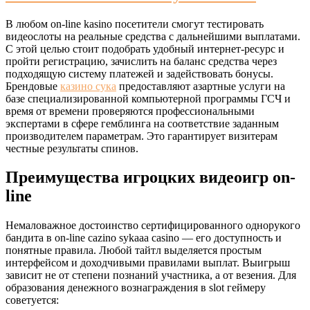
В любом on-line kasino посетители смогут тестировать
видеослоты на реальные средства с дальнейшими выплатами.
С этой целью стоит подобрать удобный интернет-ресурс и
пройти регистрацию, зачислить на баланс средства через
подходящую систему платежей и задействовать бонусы.
Брендовые
казино сука
предоставляют азартные услуги на
базе специализированной компьютерной программы ГСЧ и
время от времени проверяются профессиональными
экспертами в сфере гемблинга на соответствие заданным
производителем параметрам. Это гарантирует визитерам
честные результаты спинов.
Преимущества игроцких видеоигр on-
line
Немаловажное достоинство сертифицированного однорукого
бандита в on-line cazino sykaaa casino — его доступность и
понятные правила. Любой тайтл выделяется простым
интерфейсом и доходчивыми правилами выплат. Выигрыш
зависит не от степени познаний участника, а от везения. Для
образования денежного вознаграждения в slot геймеру
советуется: