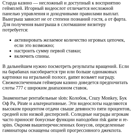
Старда казино — несложный и доступный к восприятию
геймплей. Игорный видеослот отличается несложной
панелью управления и доходчивыми правилами выплат.
Выигрыш зависит не от степени познаний гостя, а от фарта.
Для получения выигрыша в слотмашине визитеру
потребуется:
активировать желаемое количество игровых цепочек,
если это возможно;
настроить сумму первой ставки;
включить спины.
В дальнейшем нужно посмотреть результаты вращений. Если
на барабанах насобирается три или больше одинаковых
картинки на игральной полосе, gamer возьмет награду.
Свежеиспеченным геймерам казино доведется предпочитать
слоты 777 с широким диапазоном ставок.
Знаменитые рентабельные slots: Колобок, Crazy Monkey, Бук
Оф Ра, Pirate и альтернативные. Эти видеослоты наделяются
высоким процентом отдачи свыше девяносто пяти процентов,
средней или низкой дисперсией. Солидные награды игрокам
часто приносят бонусные функции наподобии risk game и re-
spins. Окромя вышеперечисленных бонусов, определенные
гаминаторы оснащены опцией прогрессивного джекпота.