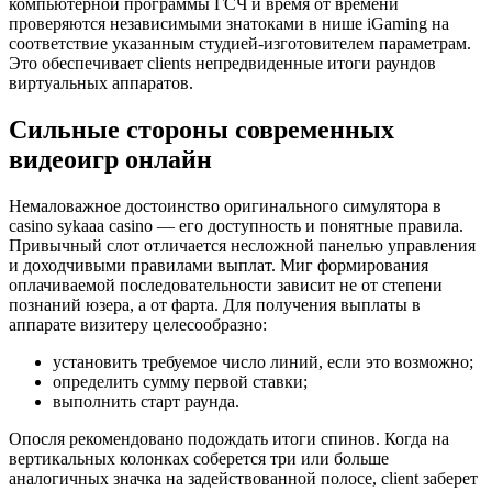
компьютерной программы ГСЧ и время от времени
проверяются независимыми знатоками в нише iGaming на
соответствие указанным студией-изготовителем параметрам.
Это обеспечивает clients непредвиденные итоги раундов
виртуальных аппаратов.
Сильные стороны современных
видеоигр онлайн
Немаловажное достоинство оригинального симулятора в
casino sykaaa casino — его доступность и понятные правила.
Привычный слот отличается несложной панелью управления
и доходчивыми правилами выплат. Миг формирования
оплачиваемой последовательности зависит не от степени
познаний юзера, а от фарта. Для получения выплаты в
аппарате визитеру целесообразно:
установить требуемое число линий, если это возможно;
определить сумму первой ставки;
выполнить старт раунда.
Опосля рекомендовано подождать итоги спинов. Когда на
вертикальных колонках соберется три или больше
аналогичных значка на задействованной полосе, client заберет