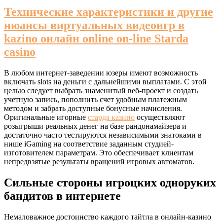
Технические характеристики и другие
нюансы виртуальных видеоигр в
kazino онлайн online on-line Starda
casino
В любом интернет-заведении юзеры имеют возможность
включать slots на деньги с дальнейшими выплатами. С этой
целью следует выбрать знаменитый веб-проект и создать
учетную запись, пополнить счет удобным платежным
методом и забрать доступные бонусные начисления.
Оригинальные игорные
старда казино
осуществляют
розыгрыши реальных денег на базе рандонамайзера и
достаточно часто тестируются независимыми знатоками в
нише iGaming на соответствие заданным студией-
изготовителем параметрам. Это обеспечивает клиентам
непредвзятые результаты вращений игровых автоматов.
Сильные стороны игроцких одноруких
бандитов в интернете
Немаловажное достоинство каждого тайтла в онлайн-казино