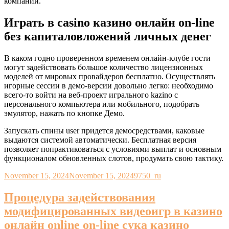
компаний.
Играть в casino казино онлайн on-line
без капиталовложений личных денег
В каком годно проверенном временем онлайн-клубе гости
могут задействовать большое количество лицензионных
моделей от мировых провайдеров бесплатно. Осуществлять
игорные сессии в демо-версии довольно легко: необходимо
всего-то войти на веб-проект игрального kazino с
персонального компьютера или мобильного, подобрать
эмулятор, нажать по кнопке Демо.
Запускать спины user придется демосредствами, каковые
выдаются системой автоматически. Бесплатная версия
позволяет попрактиковаться с условиями выплат и основным
функционалом обновленных слотов, продумать свою тактику.
November 15, 2024
November 15, 2024
9750_ru
Процедура задействования
модифицированных видеоигр в казино
онлайн online on-line сука казино