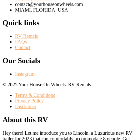
contact@yourhouseonwheels.com
MIAMI, FLORIDA, USA
Quick links
RV Rentals
FAQs
Contact
Our Socials
Instagram
©️ 2025 Your House On Wheels. RV Rentals
Terms & Conditions
Privacy Policy
Disclaimer
About this RV
Hey there! Let me introduce you to Lincoln, a Luxurious new RV
trailer for 2023 that can comfortably accommodate 8 people. Get