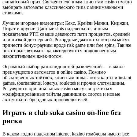
финансовый приз. Свежеиспеченным клиентам casino нужно
выбирать автоматы классического типа с минимальными
ставками.
Лучшие игорные видеоигры: Кекс, Крейзи Манки, Книжки,
Пират и другие. Данные slots наделены отличным
показателем РТП свыше девяносто пяти процентов, средней
или низкой дисперсией. Рекордные джекпоты юзерам могут
принести бонус-раунды вроде risk game или free spins. Так же
некоторые автоматы характеризуются подключенным
накопительным джек-потом.
Огромный выбор разновидностей развлечений — важное
преимущество автоматов в online casino. Помимо
обыкновенных тайтлов, клиентам полагаются карты и instant
games, tournaments, lotterys, roulettes и прочие слотмашины.
Регулярно в оригинальных casino могут встретиться
модифицированные тайтлы давнишних слотов и новые
автоматы от брендовых производителей.
Играть в club suka casino on-line без
риска
В каком годно надежном internet kazino гэмблеры имеют все