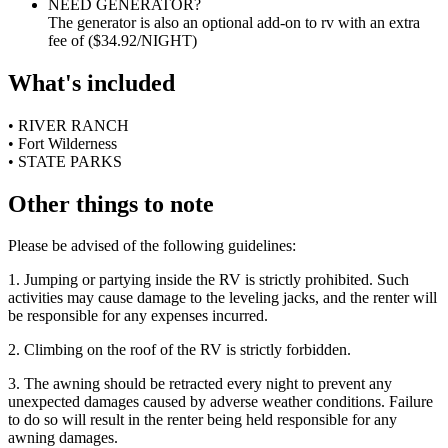
NEED GENERATOR?
The generator is also an optional add-on to rv with an extra
fee of ($34.92/NIGHT)
What's included
• RIVER RANCH
• Fort Wilderness
• STATE PARKS
Other things to note
Please be advised of the following guidelines:
1. Jumping or partying inside the RV is strictly prohibited. Such
activities may cause damage to the leveling jacks, and the renter will
be responsible for any expenses incurred.
2. Climbing on the roof of the RV is strictly forbidden.
3. The awning should be retracted every night to prevent any
unexpected damages caused by adverse weather conditions. Failure
to do so will result in the renter being held responsible for any
awning damages.