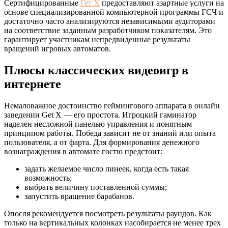
Сертифицированные
Гет Х
предоставляют азартные услуги на
основе специализированной компьютерной программы ГСЧ и
достаточно часто анализируются независимыми аудиторами
на соответствие заданным разработчиком показателям. Это
гарантирует участникам непредвиденные результаты
вращений игровых автоматов.
Плюсы классических видеоигр в
интернете
Немаловажное достоинство геймингового аппарата в онлайн
заведении Get X — его простота. Игроцкий гаминатор
наделен несложной панелью управления и понятным
принципом работы. Победа зависит не от знаний или опыта
пользователя, а от фарта. Для формирования денежного
вознаграждения в автомате гостю предстоит:
задать желаемое число линеек, когда есть такая
возможность;
выбрать величину поставленной суммы;
запустить вращение барабанов.
Опосля рекомендуется посмотреть результаты раундов. Как
только на вертикальных колонках насобирается не менее трех