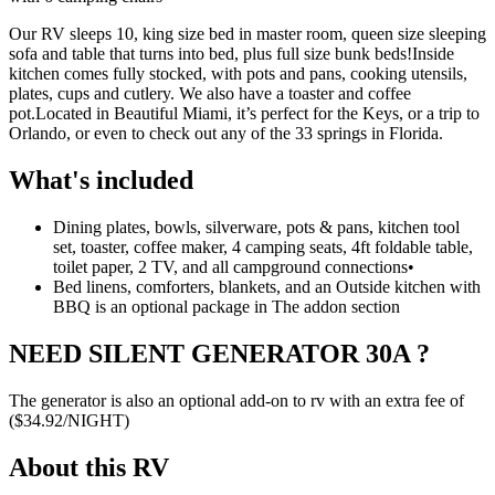
Our RV sleeps 10, king size bed in master room, queen size sleeping
sofa and table that turns into bed, plus full size bunk beds!
Inside
kitchen comes fully stocked, with pots and pans, cooking utensils,
plates, cups and cutlery. We also have a toaster and coffee
pot.
Located in Beautiful Miami, it’s perfect for the Keys, or a trip to
Orlando, or even to check out any of the 33 springs in Florida.
What's included
Dining plates, bowls, silverware, pots & pans, kitchen tool
set, toaster, coffee maker, 4 camping seats, 4ft foldable table,
toilet paper, 2 TV, and all campground connections
•
Bed linens, comforters, blankets, and an Outside kitchen with
BBQ is an optional package in The addon section
NEED SILENT GENERATOR 30A ?
The generator is also an optional add-on to rv with an extra fee of
($34.92/NIGHT)
About this RV