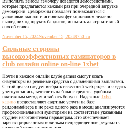
Выполнять взносы гэмблеру доведется демосредствами,
которые предлагаются каждый раз при очередной загрузке
демоверсии. Деморежим позволяет познакомиться с
условиями выплат и основным функционалом недавно
вышедших одноруких бандитов, испытать альтернативный
способ ставок.
November 15, 2024
November 15, 2024
9750_ru
Сильные стороны
высокоэффективных гаминаторов в
club онлайн online on-line 1xbet
Почти в каждом онлайн клубе gamers смогут юзать
симуляторы на реальные средства с дальнейшими выплатами.
С этой целью следует выбрать известный web-project и создать
учетную запись, зачислить на баланс средства удобным
платежным методом и забрать бонусы. Надежные
1xbet
казино
предоставляют азартные услуги на базе
рандонамайзера и не реже одного раза в месяц анализируются
профессиональными аудиторами на соответствие указанным
студией-изготовителем параметрам. Это обеспечивает
зарегистрированным новичкам непредвиденные результаты
вращений игровых автоматов.