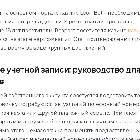
 на основном портале казино Leon Bet – необходим
ения к игре на деньги. К регистрации профиля до
е 18 лет посетители. Возраст посетителя казино
каз
тся на этапе верификации. Этап подтверждения ли
во время выводе крупных достижений.
е учетной записи: руководство дл
в
ей собственного аккаунта советуется подготовить 
овичку потребуются: актуальный телефонный номер,
вская карта или другой платежный сервис. При таком
арный инструмент был подвязан к личным сведения
имо этого, немаловажно применять предоставленны
овый адрес и контактный номер понадобятся в дал