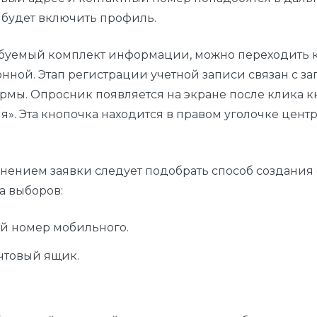
 будет включить профиль.
буемый комплект информации, можно переходить 
нной. Этап регистрации учетной записи связан с з
рмы. Опросник появляется на экране после клика 
я». Эта кнопочка находится в правом уголочке цент
нением заявки следует подобрать способ создания 
а выборов:
й номер мобильного.
чтовый ящик.