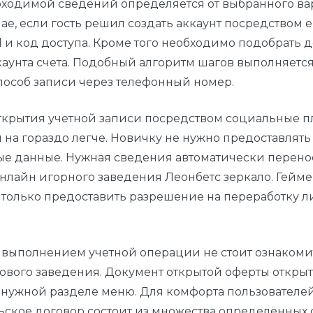
ходимой сведений определяется от выбранного ва
чае, если гость решил создать аккаунт посредством e
il и код доступа. Кроме того необходимо подобрать
аунта счета. Подобный алгоритм шагов выполняется
особ записи через телефонный номер.
крытия учетной записи посредством социальные 
 на гораздо легче. Новичку не нужно предоставлять
е данные. Нужная сведения автоматически перено
нлайн игорного заведения Леонбетс зеркало. Гейм
только предоставить разрешение на переработку 
выполнением учетной операции не стоит ознакоми
ового заведения. Документ открытой оферты открыт
 нужной разделе меню. Для комфорта пользователе
ьское договор состоит из множества определённых 