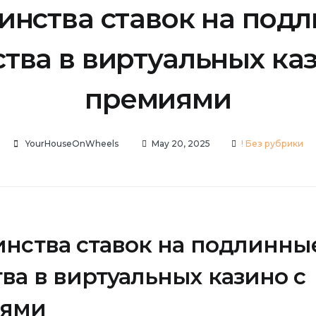
инства ставок на под
тва в виртуальных ка
премиями
YourHouseOnWheels
May 20, 2025
! Без рубрики
инства ставок на подлинны
ва в виртуальных казино с
иями