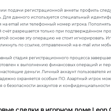
ии подачи регистрационной анкеты профиль след
. Для данного используется специальный идентифи
я на email или телефонный номер игрока. Пополнять
 счёт разрешается только при подтверждённом пр
этой основе эту операцию не стоит игнорировать. И
кликнуть по ссылке, отправленной на e-mail или мо
авный стадия регистрационного процесса завершает
готовлен к выполнению финансовых операций и пе
а настоящие деньги. Личный аккаунт пользователя и
адежно охраняется особым ПО. Азартный игрок мож
я о безопасности аккаунтов и конфиденциальности
вые сделки в игорном доме Leon 