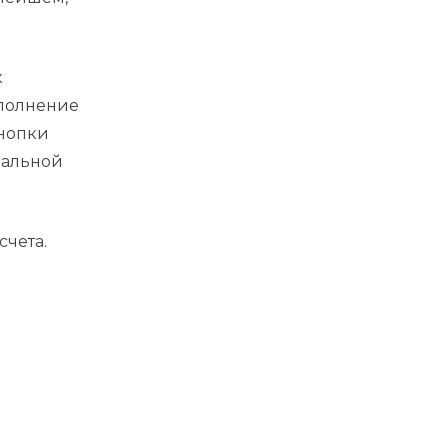
к
аполнение
кнопки
ральной
счета.