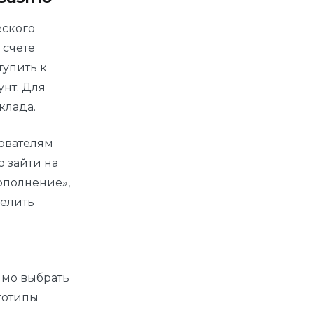
еского
 счете
тупить к
унт. Для
клада.
ователям
о зайти на
ополнение»,
делить
имо выбрать
готипы