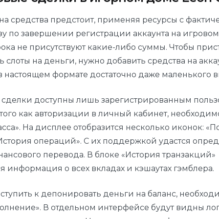
 на средства предстоит, применяя ресурсы с фактич
азу по завершении регистрации аккаунта на игровом
рока не присутствуют какие-либо суммы. Чтобы прис
 слоты на деньги, нужно добавить средства на акка
 в настоящем формате достаточно даже маленького в
 сделки доступны лишь зарегистрированным польз
 того как авторизации в личный кабинет, необходим
асса». На дисплее отобразится несколько иконок: «П
История операций». С их поддержкой удастся опре
ансового перевода. В блоке «История транзакций»
я информация о всех вкладах и кэшаутах гэмблера.
ступить к депонировать деньги на баланс, необход
олнение». В отдельном интерфейсе будут видны ло