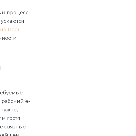
ый процесс
пускаются
ино Леон
чности
я
требуемые
 рабочий e-
 нужно,
м гостя
е связные
ьнейшем,