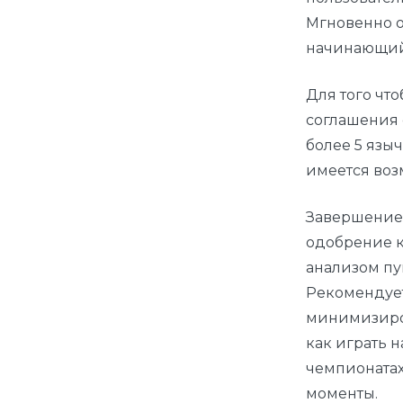
Мгновенно 
начинающий
Для того чт
соглашения 
более 5 язы
имеется воз
Завершение 
одобрение к
анализом пу
Рекомендует
минимизиров
как играть 
чемпионатах
моменты.