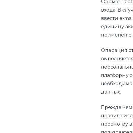
Формат необ
входа. В слу
ввести e-ma
единицу акк
применён сп
Операция от
выполняется
персональны
платформу о
необходимо 
данных.
Прежде чем 
правила игр
просмотру в
пользовател