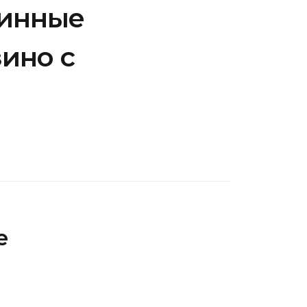
линные
зино с
е