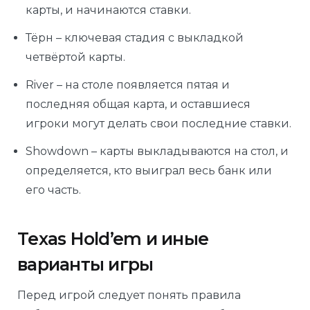
карты, и начинаются ставки.
Тёрн – ключевая стадия с выкладкой
четвёртой карты.
River – на столе появляется пятая и
последняя общая карта, и оставшиеся
игроки могут делать свои последние ставки.
Showdown – карты выкладываются на стол, и
определяется, кто выиграл весь банк или
его часть.
Texas Hold’em и иные
варианты игры
Перед игрой следует понять правила