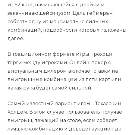
из 52 карт, начинающейся с двойки и
заканчивающейся тузом. Цель геймера –
собрать одну из максимально сильных
комбинаций, подробности которых изложены
далее.
В традиционном формате игры проходят
торги между игроками. Онлайн-покер с
виртуальным дилером включает ставки на
выигрышные комбинации из пяти карт или
какая рука будет самой сильной.
Самый известный вариант игры – Техасский
Холдем. В этом случае пользователь получает
выигрыш, лежащий на столе, если соберет
лучшую комбинацию и доведет аукцион до