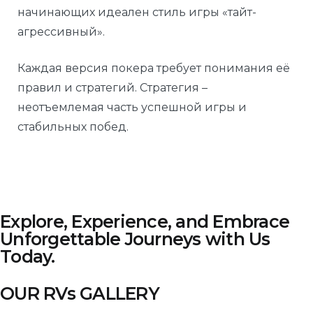
начинающих идеален стиль игры «тайт-
агрессивный».
Каждая версия покера требует понимания её
правил и стратегий. Стратегия –
неотъемлемая часть успешной игры и
стабильных побед.
Explore, Experience, and Embrace
Unforgettable Journeys with Us
Today.
OUR RVs GALLERY