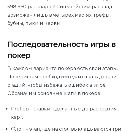
598 960 раскладов! Сильнейший расклад
возможен лишь в четырёх мастях: трефы,
бубны, пики и червы.
Последовательность игры в
покер
В каждом варианте покера есть свои этапы.
Покеристам необходимо учитывать детали
стадий, чтобы избежать ошибок в игре.
Обозначим основные шаги в покере:
Preflop – ставки, сделанные до раскрытия
карт.
Флоп – этап, где на стол выкладываются три