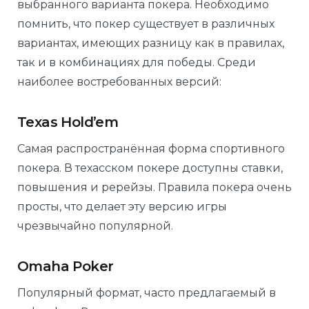
выбранного варианта покера. Необходимо
помнить, что покер существует в различных
вариантах, имеющих разницу как в правилах,
так и в комбинациях для победы. Среди
наиболее востребованных версий:
Texas Hold’em
Самая распространённая форма спортивного
покера. В техасском покере доступны ставки,
повышения и ререйзы. Правила покера очень
просты, что делает эту версию игры
чрезвычайно популярной.
Omaha Poker
Популярный формат, часто предлагаемый в