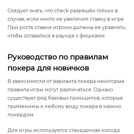
Следует знать, что check разрешён только в
случае, если никто не увеличил ставку в игре.
При росте ставки игроки должны её уравнять,
чтобы оставаться в раунде с фишками.
Руководство по правилам
покера для новичков
В зависимости от варианта покера некоторые
правила игры могут различаться. Однако
существует ряд базовых принципов, которые
применимы к любому виду покера в казино
покердом.
Для игры используется стандартная колода