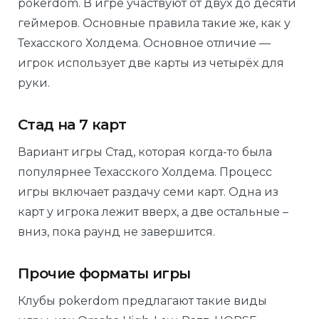
pokerdom. В игре участвуют от двух до десяти
геймеров. Основные правила такие же, как у
Техасского Холдема. Основное отличие —
игрок использует две карты из четырёх для
руки.
Стад на 7 карт
Вариант игры Стад, которая когда-то была
популярнее Техасского Холдема. Процесс
игры включает раздачу семи карт. Одна из
карт у игрока лежит вверх, а две остальные –
вниз, пока раунд не завершится.
Прочие форматы игры
Клубы pokerdom предлагают такие виды