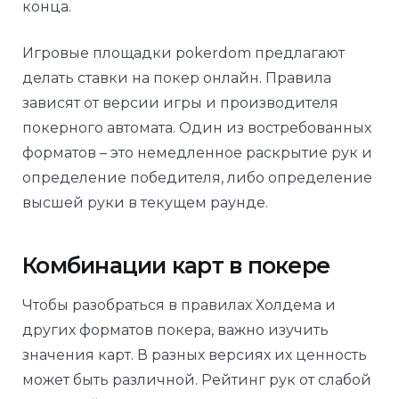
конца.
Игровые площадки pokerdom предлагают
делать ставки на покер онлайн. Правила
зависят от версии игры и производителя
покерного автомата. Один из востребованных
форматов – это немедленное раскрытие рук и
определение победителя, либо определение
высшей руки в текущем раунде.
Комбинации карт в покере
Чтобы разобраться в правилах Холдема и
других форматов покера, важно изучить
значения карт. В разных версиях их ценность
может быть различной. Рейтинг рук от слабой