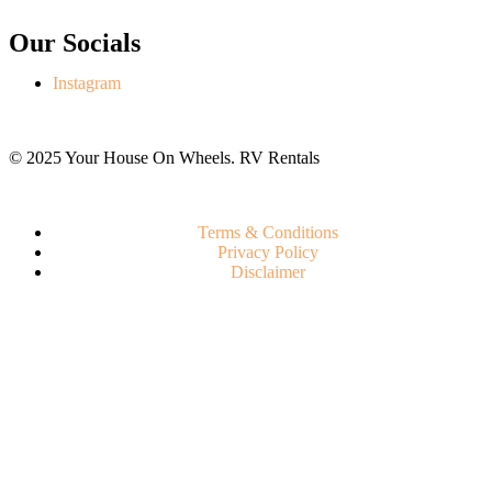
Our Socials
Instagram
©️ 2025 Your House On Wheels. RV Rentals
Terms & Conditions
Privacy Policy
Disclaimer