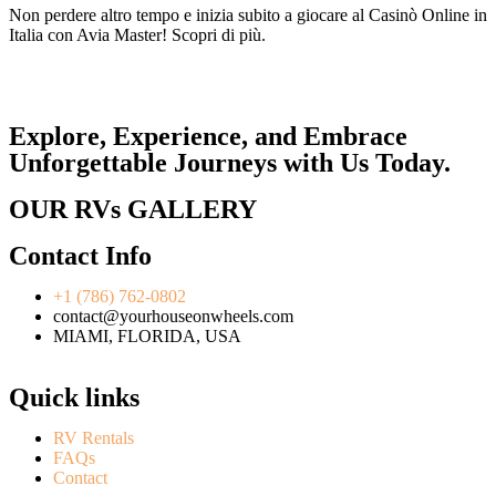
Non perdere altro tempo e inizia subito a giocare al Casinò Online in
Italia con Avia Master! Scopri di più.
Explore, Experience, and Embrace
Unforgettable Journeys with Us Today.
OUR RVs GALLERY
Contact Info
+1 (786) 762-0802
contact@yourhouseonwheels.com
MIAMI, FLORIDA, USA
Quick links
RV Rentals
FAQs
Contact