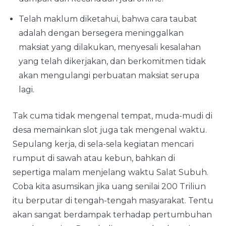
Telah maklum diketahui, bahwa cara taubat
adalah dengan bersegera meninggalkan
maksiat yang dilakukan, menyesali kesalahan
yang telah dikerjakan, dan berkomitmen tidak
akan mengulangi perbuatan maksiat serupa
lagi.
Tak cuma tidak mengenal tempat, muda-mudi di
desa memainkan slot juga tak mengenal waktu.
Sepulang kerja, di sela-sela kegiatan mencari
rumput di sawah atau kebun, bahkan di
sepertiga malam menjelang waktu Salat Subuh.
Coba kita asumsikan jika uang senilai 200 Triliun
itu berputar di tengah-tengah masyarakat. Tentu
akan sangat berdampak terhadap pertumbuhan