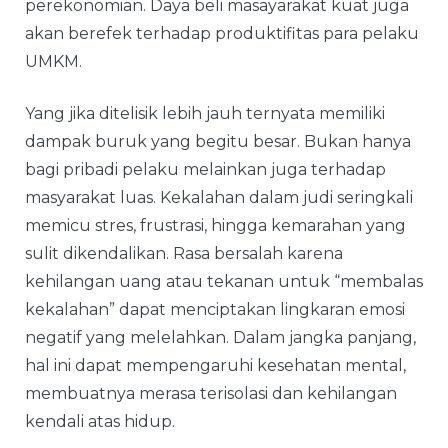
perekonomian. Daya beli masayarakat kuat juga
akan berefek terhadap produktifitas para pelaku
UMKM.
Yang jika ditelisik lebih jauh ternyata memiliki
dampak buruk yang begitu besar. Bukan hanya
bagi pribadi pelaku melainkan juga terhadap
masyarakat luas. Kekalahan dalam judi seringkali
memicu stres, frustrasi, hingga kemarahan yang
sulit dikendalikan. Rasa bersalah karena
kehilangan uang atau tekanan untuk “membalas
kekalahan” dapat menciptakan lingkaran emosi
negatif yang melelahkan. Dalam jangka panjang,
hal ini dapat mempengaruhi kesehatan mental,
membuatnya merasa terisolasi dan kehilangan
kendali atas hidup.