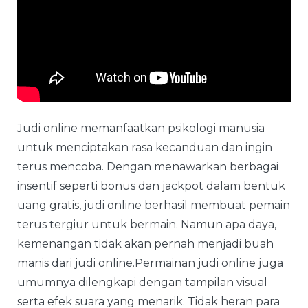
Judi online memanfaatkan psikologi manusia
untuk menciptakan rasa kecanduan dan ingin
terus mencoba. Dengan menawarkan berbagai
insentif seperti bonus dan jackpot dalam bentuk
uang gratis, judi online berhasil membuat pemain
terus tergiur untuk bermain. Namun apa daya,
kemenangan tidak akan pernah menjadi buah
manis dari judi online.Permainan judi online juga
umumnya dilengkapi dengan tampilan visual
serta efek suara yang menarik. Tidak heran para