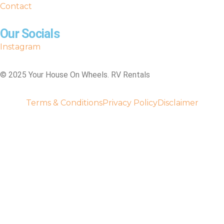
Contact
Our Socials
Instagram
©️ 2025 Your House On Wheels. RV Rentals
Terms & Conditions
Privacy Policy
Disclaimer