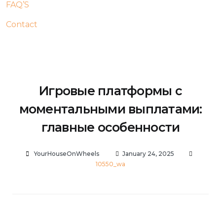
FAQ’S
Contact
Игровые платформы с
моментальными выплатами:
главные особенности
YourHouseOnWheels
January 24, 2025
10550_wa