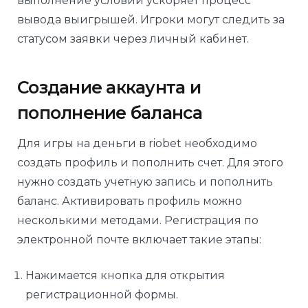
выполнение условий ускоряет процесс
вывода выигрышей. Игроки могут следить за
статусом заявки через личный кабинет.
Создание аккаунта и
пополнение баланса
Для игры на деньги в riobet необходимо
создать профиль и пополнить счет. Для этого
нужно создать учетную запись и пополнить
баланс. Активировать профиль можно
несколькими методами. Регистрация по
электронной почте включает такие этапы:
Нажимается кнопка для открытия
регистрационной формы.