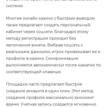
системе.
Многие онлайн казино с быстрым выводом
также предлагают создать персональный
кабинет через соцсети. Благодаря этому
методу регистрация проходит без
заполнения анкеты. Выбрав соцсеть с
реальными данными, игрок привязывает ее к
профилю в казино. Синхронизация
выполняется автоматически после нажатия по
соответствующей клавише.
Площадки часто предлагают быстрое
создание аккаунта в один клик. Этот метод
создания профиля максимально экономит
время. Учетная запись создается мгновенно