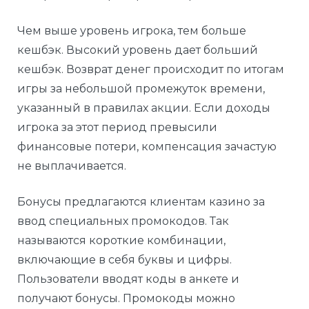
Чем выше уровень игрока, тем больше
кешбэк. Высокий уровень дает больший
кешбэк. Возврат денег происходит по итогам
игры за небольшой промежуток времени,
указанный в правилах акции. Если доходы
игрока за этот период превысили
финансовые потери, компенсация зачастую
не выплачивается.
Бонусы предлагаются клиентам казино за
ввод специальных промокодов. Так
называются короткие комбинации,
включающие в себя буквы и цифры.
Пользователи вводят коды в анкете и
получают бонусы. Промокоды можно