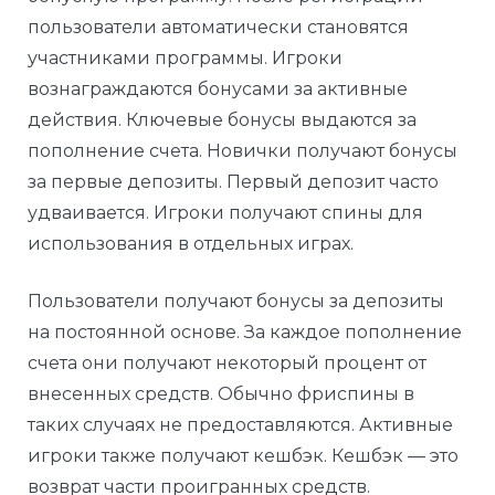
пользователи автоматически становятся
участниками программы. Игроки
вознаграждаются бонусами за активные
действия. Ключевые бонусы выдаются за
пополнение счета. Новички получают бонусы
за первые депозиты. Первый депозит часто
удваивается. Игроки получают спины для
использования в отдельных играх.
Пользователи получают бонусы за депозиты
на постоянной основе. За каждое пополнение
счета они получают некоторый процент от
внесенных средств. Обычно фриспины в
таких случаях не предоставляются. Активные
игроки также получают кешбэк. Кешбэк — это
возврат части проигранных средств.