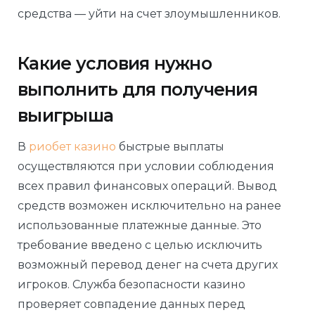
средства — уйти на счет злоумышленников.
Какие условия нужно
выполнить для получения
выигрыша
В
риобет казино
быстрые выплаты
осуществляются при условии соблюдения
всех правил финансовых операций. Вывод
средств возможен исключительно на ранее
использованные платежные данные. Это
требование введено с целью исключить
возможный перевод денег на счета других
игроков. Служба безопасности казино
проверяет совпадение данных перед