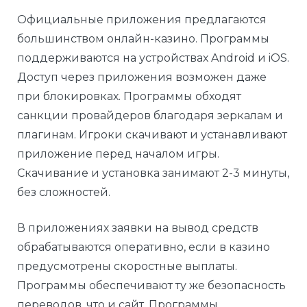
Официальные приложения предлагаются
большинством онлайн-казино. Программы
поддерживаются на устройствах Android и iOS.
Доступ через приложения возможен даже
при блокировках. Программы обходят
санкции провайдеров благодаря зеркалам и
плагинам. Игроки скачивают и устанавливают
приложение перед началом игры.
Скачивание и установка занимают 2-3 минуты,
без сложностей.
В приложениях заявки на вывод средств
обрабатываются оперативно, если в казино
предусмотрены скоростные выплаты.
Программы обеспечивают ту же безопасность
переводов, что и сайт. Программы