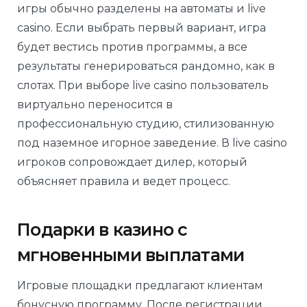
игры обычно разделены на автоматы и live
casino. Если выбрать первый вариант, игра
будет вестись против программы, а все
результаты генерироваться рандомно, как в
слотах. При выборе live casino пользователь
виртуально переносится в
профессиональную студию, стилизованную
под наземное игорное заведение. В live casino
игроков сопровождает дилер, который
объясняет правила и ведет процесс.
Подарки в казино с
мгновенными выплатами
Игровые площадки предлагают клиентам
бонусную программу. После регистрации