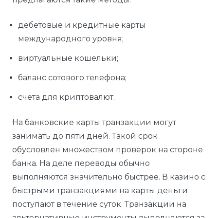
дебетовые и кредитные карты
международного уровня;
виртуальные кошельки;
баланс сотового телефона;
счета для криптовалют.
На банковские карты транзакции могут
занимать до пяти дней. Такой срок
обусловлен множеством проверок на стороне
банка. На деле переводы обычно
выполняются значительно быстрее. В казино с
быстрыми транзакциями на карты деньги
поступают в течение суток. Транзакции на
альтернативные инструменты выполняются за