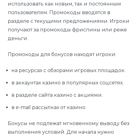
использовать как новым, так и постоянным
пользователям. Промокоды вводятся в
разделе с текущими предложениями. Игроки
получают за промокоды фриспины или реже
деньги.
Промокоды для бонусов находят игроки:
на ресурсах с обзорами игровых площадок.
в аккаунтах казино в популярных соцсетях.
в разделе сайта казино с акциями.
в e-mail рассылках от казино.
Бонусы не подлежат мгновенному выводу без
выполнения условий. Для начала нужно