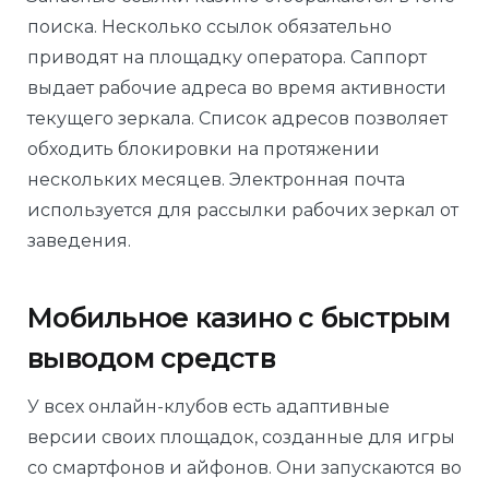
поиска. Несколько ссылок обязательно
приводят на площадку оператора. Саппорт
выдает рабочие адреса во время активности
текущего зеркала. Список адресов позволяет
обходить блокировки на протяжении
нескольких месяцев. Электронная почта
используется для рассылки рабочих зеркал от
заведения.
Мобильное казино с быстрым
выводом средств
У всех онлайн-клубов есть адаптивные
версии своих площадок, созданные для игры
со смартфонов и айфонов. Они запускаются во