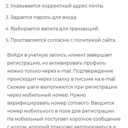
Указывается корректный адрес почты.
Задается пароль для входа.
Выбирается валюта для транзакций.
Проставляется согласие с политикой сайта.
Войдя в учетную запись, клиент завершает
регистрацию, но активировать профиль
можно только через e-mail. Подтверждение
происходит через ссылку в письме на e-mail.
Схожие шаги выполняются при регистрации
через мобильный номер. Нужно
верифицировать номер сотового. Вводится
номер мобильного в поле для регистрации.
На мобильный поступает короткое сообщение
с кодом, который помогает авторизоваться в