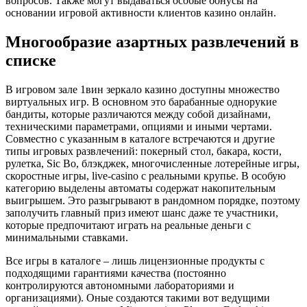
вопросов. Также могут выдаваться особые бонусы на
основании игровой активности клиентов казино онлайн.
Многообразие азартных развлечений в
списке
В игровом зале 1вин зеркало казино доступны множество
виртуальных игр. В основном это барабанные однорукие
бандиты, которые различаются между собой дизайнами,
техническими параметрами, опциями и иными чертами.
Совместно с указанным в каталоге встречаются и другие
типы игровых развлечений: покерный стол, бакара, кости,
рулетка, Sic Bo, блэкджек, многочисленные лотерейные игры,
скоростные игры, live-casino с реальными крупье. В особую
категорию выделены автоматы содержат накопительным
выигрышем. Это разыгрывают в рандомном порядке, поэтому
заполучить главный приз имеют шанс даже те участники,
которые предпочитают играть на реальные деньги с
минимальными ставками.
Все игры в каталоге – лишь лицензионные продукты с
подходящими гарантиями качества (постоянно
контролируются автономными лабораториями и
организациями). Оные создаются такими вот ведущими