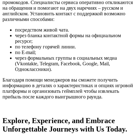
промокодов. Специалисты сервиса оперативно откликаются
на обращения и помогают на двух наречиях – русском и
английском. Установить контакт с поддержкой возможно
различными способами:
посредством живой чата.
через бланка контактной формы на официальном
ресурсе;
по телефону горячей линии.
по E-mail;
через формальных группы в социальных медиа
(Vkontakte, Telegram, Facebook, Google, Mail,
Одноклассники).
Благодаря помощи менеджеров вы сможете получить
информацию в деталях о характеристиках и опциях игровой
платформы и организовать геймплей чтобы извлекать
прибыль после каждого выигрышного раунда.
Explore, Experience, and Embrace
Unforgettable Journeys with Us Today.