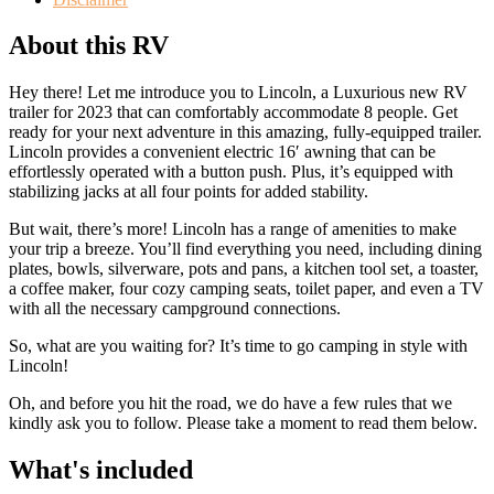
About this RV
Hey there! Let me introduce you to Lincoln, a Luxurious new RV
trailer for 2023 that can comfortably accommodate 8 people. Get
ready for your next adventure in this amazing, fully-equipped trailer.
Lincoln provides a convenient electric 16′ awning that can be
effortlessly operated with a button push. Plus, it’s equipped with
stabilizing jacks at all four points for added stability.
But wait, there’s more! Lincoln has a range of amenities to make
your trip a breeze. You’ll find everything you need, including dining
plates, bowls, silverware, pots and pans, a kitchen tool set, a toaster,
a coffee maker, four cozy camping seats, toilet paper, and even a TV
with all the necessary campground connections.
So, what are you waiting for? It’s time to go camping in style with
Lincoln!
Oh, and before you hit the road, we do have a few rules that we
kindly ask you to follow. Please take a moment to read them below.
What's included