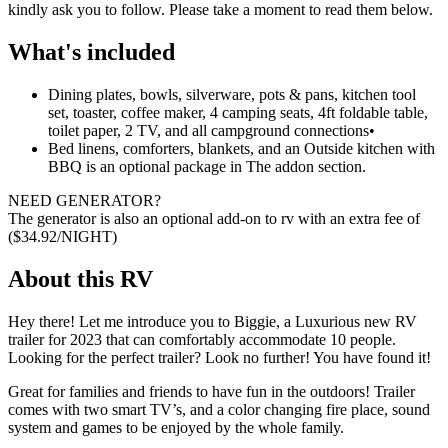
kindly ask you to follow. Please take a moment to read them below.
What's included
Dining plates, bowls, silverware, pots & pans, kitchen tool
set, toaster, coffee maker, 4 camping seats, 4ft foldable table,
toilet paper, 2 TV, and all campground connections
•
Bed linens, comforters, blankets, and an Outside kitchen with
BBQ is an optional package in The addon section.
NEED GENERATOR?
The generator is also an optional add-on to rv with an extra fee of
($34.92/NIGHT)
About this RV
Hey there! Let me introduce you to Biggie, a Luxurious new RV
trailer for 2023 that can comfortably accommodate 10 people.
Looking for the perfect trailer? Look no further! You have found it!
Great for families and friends to have fun in the outdoors! Trailer
comes with two smart TV’s, and a color changing fire place, sound
system and games to be enjoyed by the whole family.