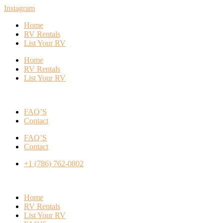
Instagram
Home
RV Rentals
List Your RV
Home
RV Rentals
List Your RV
FAQ’S
Contact
FAQ’S
Contact
+1 (786) 762-0802
Home
RV Rentals
List Your RV