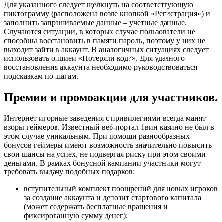
Для указанного следует щелкнуть на соответствующую
пиктограмму (расположена возле кнопкой «‎Регистрация») и
заполнить запрашиваемые данные – учетные данные.
Случаются ситуации, в которых случае пользователи не
способны восстановить в памяти пароль, поэтому у них не
выходит зайти в аккаунт. В аналогичных ситуациях следует
использовать опцией «‎Потеряли код?». Для удачного
восстановления аккаунта необходимо руководствоваться
подсказкам по шагам.
Премии и промоакции для участников.
Интернет игорные заведения с привилегиями всегда манят
взоры геймеров. Известный веб-портал 1вин казино не был в
этом случае уникальным. При помощи разнообразных
бонусов геймеры имеют возможность значительно повысить
свои шансы на успех, не подвергая риску при этом своими
деньгами. В рамках бонусной кампании участники могут
требовать выдачу подобных подарков:
вступительный комплект поощрений для новых игроков
за создание аккаунта и депозит стартового капитала
(может содержать бесплатные вращения и
фиксированную сумму денег);