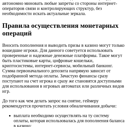
автономно миновать любые запреты со стороны интернет-
операторов связи и контролирующих структур, без
необходимости искать актуальные зеркала.
Правила осуществления монетарных
операций
Вносить пополнения и выводить призы в казино могут только
вошедшие игроки. Для данного советуется использовать
проверенные и надежные денежные платформы. Такое могут
быть пластиковые карты, цифровые кошельки,
криптосистемы, интернет-сервисы, мобильный банкинг.
Сумма первоначального депозита напрямую зависит от
подобранной метода оплаты. Зачастую финансы сразу
поступают на счет игрока и сразу же становятся доступными
для использования в игровых автоматах или различных видов
игр.
До того как чем делать запрос на снятие, геймеру
рекомендуется прочитать условия обналичивания добычи:
выплата необходимо осуществлять на ту систему
оплаты, которая использовалась для пополнения баланса
в казино;