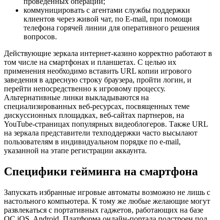
проведённых операций;
коммуницировать с агентами службы поддержки
клиентов через живой чат, по E-mail, при помощи
телефона горячей линии для оперативного решения
вопросов.
Действующие зеркала интернет-казино корректно работают в
том числе на смартфонах и планшетах. С целью их
применения необходимо вставить URL копии игрового
заведения в адресную строку браузера, пройти логин, и
перейти непосредственно к игровому процессу.
Альтернативные линки выкладываются на
специализированных веб-ресурсах, посвященных теме
дискуссионных площадках, веб-сайтах партнеров, на
YouTube-страницах популярных видеоблогеров. Также URL
на зеркала представители техподдержки часто высылают
пользователям в индивидуальном порядке по e-mail,
указанной на этапе регистрации аккаунта.
Специфики гейминга на смартфона
Запускать избранные игровые автоматы возможно не лишь с
настольного компьютера. К тому же любые желающие могут
развлекаться с портативных гаджетов, работающих на базе
ОС iOS, Android. Платформа онлайн-портала подстроен под