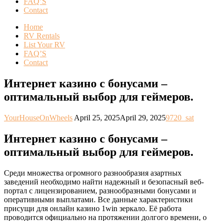
FAQ’S
Contact
Home
RV Rentals
List Your RV
FAQ’S
Contact
Интернет казино с бонусами –
оптимальный выбор для геймеров.
YourHouseOnWheels
April 25, 2025
April 29, 2025
9720_sat
Интернет казино с бонусами –
оптимальный выбор для геймеров.
Среди множества огромного разнообразия азартных
заведений необходимо найти надежный и безопасный веб-
портал с лицензированием, разнообразными бонусами и
оперативными выплатами. Все данные характеристики
присущи для онлайн казино 1win зеркало. Её работа
проводится официально на протяжении долгого времени, о