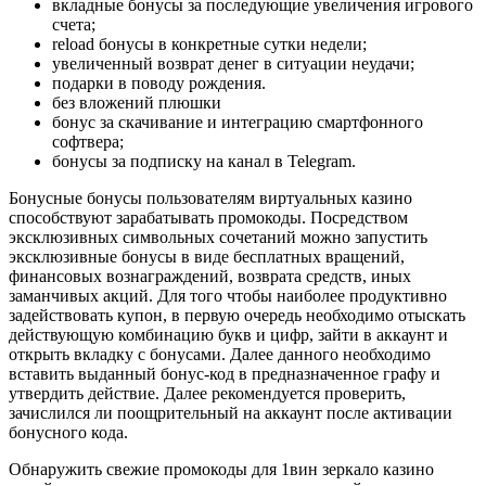
вкладные бонусы за последующие увеличения игрового
счета;
reload бонусы в конкретные сутки недели;
увеличенный возврат денег в ситуации неудачи;
подарки в поводу рождения.
без вложений плюшки
бонус за скачивание и интеграцию смартфонного
софтвера;
бонусы за подписку на канал в Telegram.
Бонусные бонусы пользователям виртуальных казино
способствуют зарабатывать промокоды. Посредством
эксклюзивных символьных сочетаний можно запустить
эксклюзивные бонусы в виде бесплатных вращений,
финансовых вознаграждений, возврата средств, иных
заманчивых акций. Для того чтобы наиболее продуктивно
задействовать купон, в первую очередь необходимо отыскать
действующую комбинацию букв и цифр, зайти в аккаунт и
открыть вкладку с бонусами. Далее данного необходимо
вставить выданный бонус-код в предназначенное графу и
утвердить действие. Далее рекомендуется проверить,
зачислился ли поощрительный на аккаунт после активации
бонусного кода.
Обнаружить свежие промокоды для 1вин зеркало казино