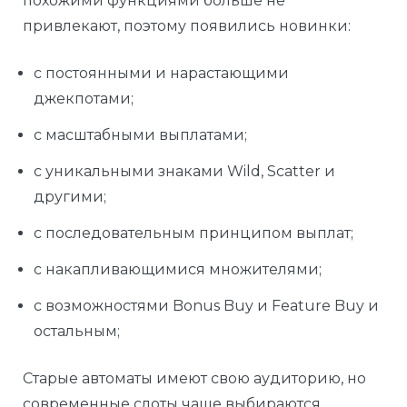
похожими функциями больше не
привлекают, поэтому появились новинки:
с постоянными и нарастающими
джекпотами;
с масштабными выплатами;
с уникальными знаками Wild, Scatter и
другими;
с последовательным принципом выплат;
с накапливающимися множителями;
с возможностями Bonus Buy и Feature Buy и
остальным;
Старые автоматы имеют свою аудиторию, но
современные слоты чаще выбираются