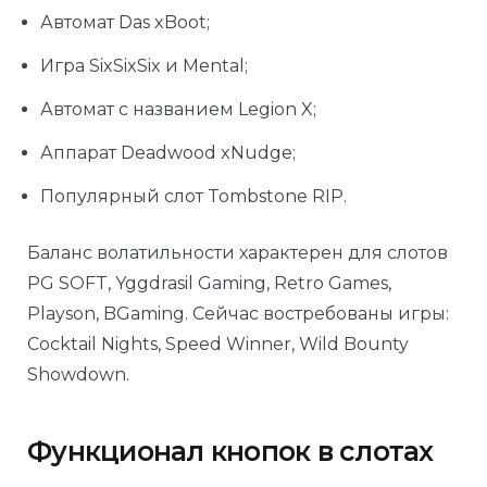
Автомат Das xBoot;
Игра SixSixSix и Mental;
Автомат с названием Legion X;
Аппарат Deadwood xNudge;
Популярный слот Tombstone RIP.
Баланс волатильности характерен для слотов
PG SOFT, Yggdrasil Gaming, Retro Games,
Playson, BGaming. Сейчас востребованы игры:
Cocktail Nights, Speed Winner, Wild Bounty
Showdown.
Функционал кнопок в слотах