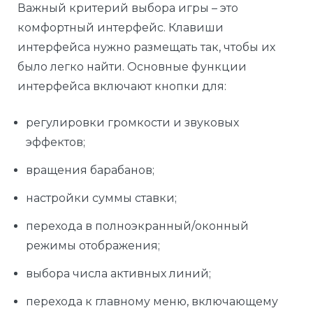
Важный критерий выбора игры – это
комфортный интерфейс. Клавиши
интерфейса нужно размещать так, чтобы их
было легко найти. Основные функции
интерфейса включают кнопки для:
регулировки громкости и звуковых
эффектов;
вращения барабанов;
настройки суммы ставки;
перехода в полноэкранный/оконный
режимы отображения;
выбора числа активных линий;
перехода к главному меню, включающему