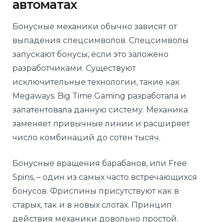
автоматах
Бонусные механики обычно зависят от
выпадения спецсимволов. Спецсимволы
запускают бонусы, если это заложено
разработчиками. Существуют
исключительные технологии, такие как
Megaways. Big Time Gaming разработала и
запатентовала данную систему. Механика
заменяет привычные линии и расширяет
число комбинаций до сотен тысяч.
Бонусные вращения барабанов, или Free
Spins, – один из самых часто встречающихся
бонусов. Фриспины присутствуют как в
старых, так и в новых слотах. Принцип
действия механики довольно простой.