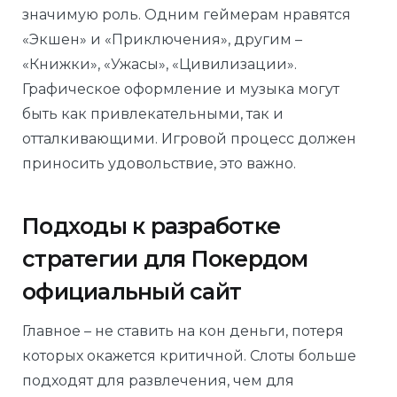
значимую роль. Одним геймерам нравятся
«Экшен» и «Приключения», другим –
«Книжки», «Ужасы», «Цивилизации».
Графическое оформление и музыка могут
быть как привлекательными, так и
отталкивающими. Игровой процесс должен
приносить удовольствие, это важно.
Подходы к разработке
стратегии для Покердом
официальный сайт
Главное – не ставить на кон деньги, потеря
которых окажется критичной. Слоты больше
подходят для развлечения, чем для