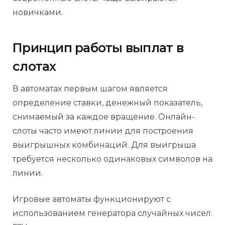
новичками.
Принцип работы выплат в
слотах
В автоматах первым шагом является
определение ставки, денежный показатель,
снимаемый за каждое вращение. Онлайн-
слоты часто имеют линии для построения
выигрышных комбинаций. Для выигрыша
требуется несколько одинаковых символов на
линии.
Игровые автоматы функционируют с
использованием генератора случайных чисел.