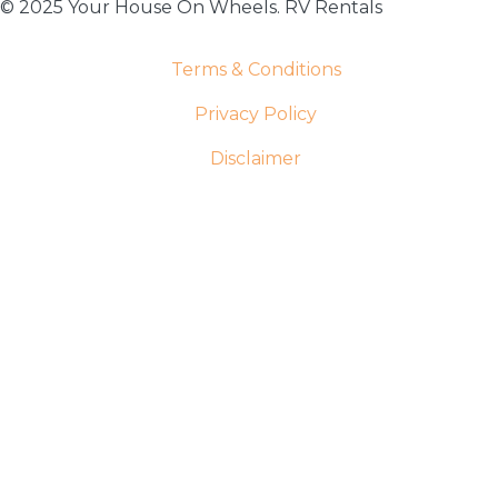
©️ 2025 Your House On Wheels. RV Rentals
Terms & Conditions
Privacy Policy
Disclaimer