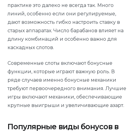
практике это далеко не всегда так. Много
линий, особенно если они регулируемые,
дают возможность гибко настроить ставку в
старых аппаратах. Число барабанов влияет на
длину комбинаций и особенно важно для
каскадных слотов.
Современные слоты включают бонусные
функции, которые играют важную роль. В
ряде случаев именно бонусные механики
требуют первоочередного внимания. Лучшие
игры включают механики, обеспечивающие
крупные выигрыши и увеличивающие азарт.
Популярные виды бонусов в