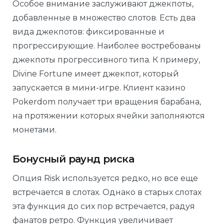
Особое внимание заслуживают джекпоты,
добавленные в множество слотов. Есть два
вида джекпотов: фиксированные и
прогрессирующие. Наиболее востребованы
джекпоты прогрессивного типа. К примеру,
Divine Fortune имеет джекпот, который
запускается в мини-игре. Клиент казино
Pokerdom получает три вращения барабана,
на протяжении которых ячейки заполняются
монетами.
Бонусный раунд риска
Опция Risk используется редко, но все еще
встречается в слотах. Однако в старых слотах
эта функция до сих пор встречается, радуя
фанатов ретро. Функция увеличивает