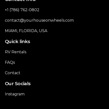
+1 (786) 762-0802
contact@yourhouseonwheels.com
MIAMI, FLORIDA, USA
Quick links
RV Rentals
FAQs
Contact
Our Socials
Instagram