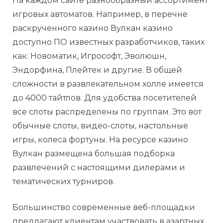
На каждом сайте разнообразный ассортимент
игровых автоматов. Например, в перечне
раскрученного казино Вулкан казино
доступно ПО известных разработчиков, таких
как: Новоматик, Игрософт, Эволюшн,
Эндорфина, Плейтек и другие. В общей
сложности в развлекательном холле имеется
до 4000 тайтлов. Для удобства посетителей
все слоты распределены по группам. Это вот
обычные слоты, видео-слоты, настольные
игры, колеса фортуны. На ресурсе казино
Вулкан размещена большая подборка
развлечений с настоящими дилерами и
тематических турниров.
Большинство современные веб-площадки
предлагают клиентам участвовать в азартных