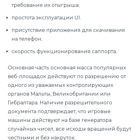
требования их отыгрыша;
простота эксплуатации UI.
присутствие приложения для скачивания
на телефон;
скорость функционирования саппорта.
Основная часть основная масса популярных
веб-площадок действуют по разрешению от
одного из уважаемых контролирующих
органов Мальты, Великобритании или
Гибралтара. Наличие разрешительного
документа подтверждает, что игровые
машины действуют на базе генератора
случайных чисел, все исходы вращений будут
честными и без накруток.