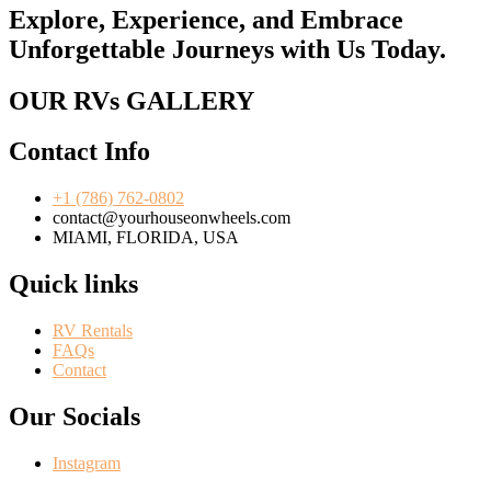
Explore, Experience, and Embrace
Unforgettable Journeys with Us Today.
OUR RVs GALLERY
Contact Info
+1 (786) 762-0802
contact@yourhouseonwheels.com
MIAMI, FLORIDA, USA
Quick links
RV Rentals
FAQs
Contact
Our Socials
Instagram