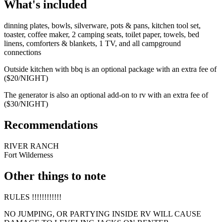
What's included
dinning plates, bowls, silverware, pots & pans, kitchen tool set,
toaster, coffee maker, 2 camping seats, toilet paper, towels, bed
linens, comforters & blankets, 1 TV, and all campground
connections
Outside kitchen with bbq is an optional package with an extra fee of
($20/NIGHT)
The generator is also an optional add-on to rv with an extra fee of
($30/NIGHT)
Recommendations
RIVER RANCH
Fort Wilderness
Other things to note
RULES !!!!!!!!!!!!
NO JUMPING, OR PARTYING INSIDE RV WILL CAUSE