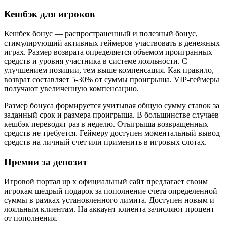
Кешбэк для игроков
Кешбек бонус — распространенный и полезный бонус,
стимулирующий активных геймеров участвовать в денежных
играх. Размер возврата определяется объемом проигранных
средств и уровня участника в системе лояльности. С
улучшением позиции, тем выше компенсация. Как правило,
возврат составляет 5-30% от суммы проигрыша. VIP-геймеры
получают увеличенную компенсацию.
Размер бонуса формируется учитывая общую сумму ставок за
заданный срок и размера проигрыша. В большинстве случаев
кешбэк переводят раз в неделю. Отыгрыша возвращенных
средств не требуется. Геймеру доступен моментальный вывод
средств на личный счет или применить в игровых слотах.
Премии за депозит
Игровой портал up x официальный сайт предлагает своим
игрокам щедрый подарок за пополнение счета определенной
суммы в рамках установленного лимита. Доступен новым и
лояльным клиентам. На аккаунт клиента зачисляют процент
от пополнения.