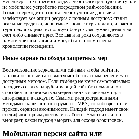
менеджеры технического отдела через электронную почту или
на мобильное устройство посредством push-сообщений.
Геймер переходит на портал через учетные данные и
задействует все опции ресурса с полным доступом: ставит
реальные средства, испытывает новые игры в демо, играет в
турнирах и акциях, использует бонусы, загружает деньги на
счет либо снимает приз. Все шаги игрока сохраняются в
памяти учетной записи и могут быть просмотрены в
хронологии посещений.
Иные варианты обхода запретных мер
Воспользование зеркальными сайтами чтобы войти на
заблокированный сайт выступает безопасным решением и
доступным методом. Если гэмблер не хочет самостоятельно
находить ссылку на дублирующий сайт без помощи, он
способен использовать альтернативными методами для
авторизации в аккаунте. Самыми распространенными
методами включают: инструменты VPN, тор-обозреватели,
прокси, сервисы анонимности. Каждый подход имеет свои
специфики, преимущества и слабости. Участник лично
выбирает, какой подход выбрать для обхода блокировок.
Мобильная версия сайта или