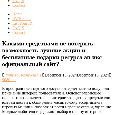
FAQ’S
Contact
Home
RV Rentals
List Your RV
FAQ’S
Contact
Какими средствами не потерять
возможность лучшие акции и
бесплатные подарки ресурса ап икс
официальный сайт?
YourHouseOnWheels
December 13, 2024
December 13, 2024
9080_ru
В пространстве азартного досуга интернет-казино получили
признание интереса пользователей. Основополагающее
положительное качество — интернет-заведения представляют
юзерам доступ к обширному масштабному ассортименту
игровых машин и позволяют вести игровые сессии, удаленно.
Модные любители игр делают выбор в пользу интернет-