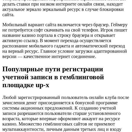
делать ставки при низком интернете онлайн связи, находит
актуальное зеркало зеркальный ресурс в случае блокировки
сайта.
Мобильный вариант сайта включается через браузер. Геймеру
не потребуется софт скачивать на свой телефон. Игрок пишет
название казино портала в строку браузера и открывает
активную ссылку. В момент перехода осуществляется
распознание мобильного гаджета и автоматический переход
на верный ресурс. Главное условие загрузки адаптированной
версии — качественное интернет соединение.
Популярные пути регистрации
учетной записи в гемблинговой
площадке up-x
Любой зарегистрированный пользователь онлайн клуба после
зачисления денег присоединяется к бонусной программе
системы акционных предложений. К созданию учетной
записи разрешаются пользователи старше установленного
возраста, которые впервые оформляют аккаунт на ресурсе
казино. Множество гемблинговых сайтов не приемлют
мультиаккаунтности, личным данным третьих лиц и входу