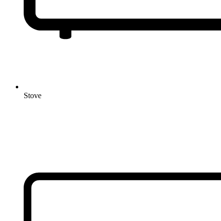
Stove