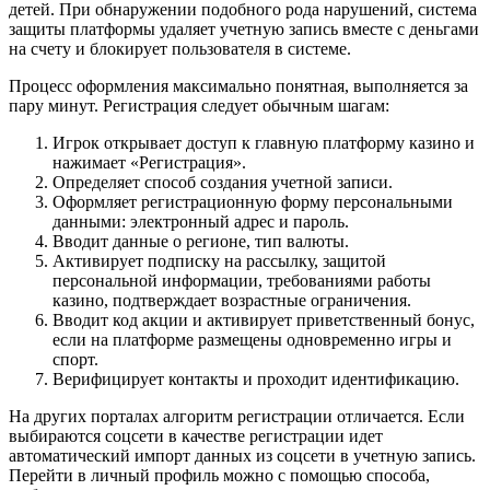
детей. При обнаружении подобного рода нарушений, система
защиты платформы удаляет учетную запись вместе с деньгами
на счету и блокирует пользователя в системе.
Процесс оформления максимально понятная, выполняется за
пару минут. Регистрация следует обычным шагам:
Игрок открывает доступ к главную платформу казино и
нажимает «Регистрация».
Определяет способ создания учетной записи.
Оформляет регистрационную форму персональными
данными: электронный адрес и пароль.
Вводит данные о регионе, тип валюты.
Активирует подписку на рассылку, защитой
персональной информации, требованиями работы
казино, подтверждает возрастные ограничения.
Вводит код акции и активирует приветственный бонус,
если на платформе размещены одновременно игры и
спорт.
Верифицирует контакты и проходит идентификацию.
На других порталах алгоритм регистрации отличается. Если
выбираются соцсети в качестве регистрации идет
автоматический импорт данных из соцсети в учетную запись.
Перейти в личный профиль можно с помощью способа,