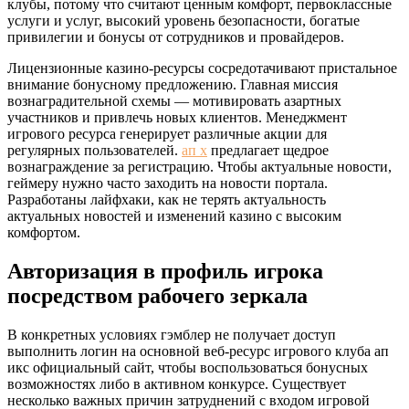
клубы, потому что считают ценным комфорт, первоклассные
услуги и услуг, высокий уровень безопасности, богатые
привилегии и бонусы от сотрудников и провайдеров.
Лицензионные казино-ресурсы сосредотачивают пристальное
внимание бонусному предложению. Главная миссия
вознаградительной схемы — мотивировать азартных
участников и привлечь новых клиентов. Менеджмент
игрового ресурса генерирует различные акции для
регулярных пользователей.
ап х
предлагает щедрое
вознаграждение за регистрацию. Чтобы актуальные новости,
геймеру нужно часто заходить на новости портала.
Разработаны лайфхаки, как не терять актуальность
актуальных новостей и изменений казино с высоким
комфортом.
Авторизация в профиль игрока
посредством рабочего зеркала
В конкретных условиях гэмблер не получает доступ
выполнить логин на основной веб-ресурс игрового клуба ап
икс официальный сайт, чтобы воспользоваться бонусных
возможностях либо в активном конкурсе. Существует
несколько важных причин затруднений с входом игровой