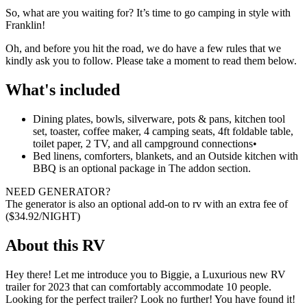
So, what are you waiting for? It’s time to go camping in style with
Franklin!
Oh, and before you hit the road, we do have a few rules that we
kindly ask you to follow. Please take a moment to read them below.
What's included
Dining plates, bowls, silverware, pots & pans, kitchen tool
set, toaster, coffee maker, 4 camping seats, 4ft foldable table,
toilet paper, 2 TV, and all campground connections
•
Bed linens, comforters, blankets, and an Outside kitchen with
BBQ is an optional package in The addon section.
NEED GENERATOR?
The generator is also an optional add-on to rv with an extra fee of
($34.92/NIGHT)
About this RV
Hey there! Let me introduce you to Biggie, a Luxurious new RV
trailer for 2023 that can comfortably accommodate 10 people.
Looking for the perfect trailer? Look no further! You have found it!