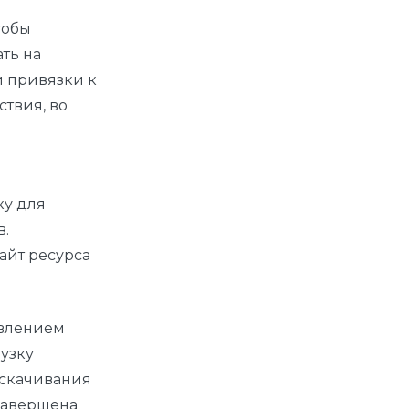
тобы
ть на
й привязки к
ствия, во
ку для
в.
айт ресурса
авлением
рузку
 скачивания
 завершена