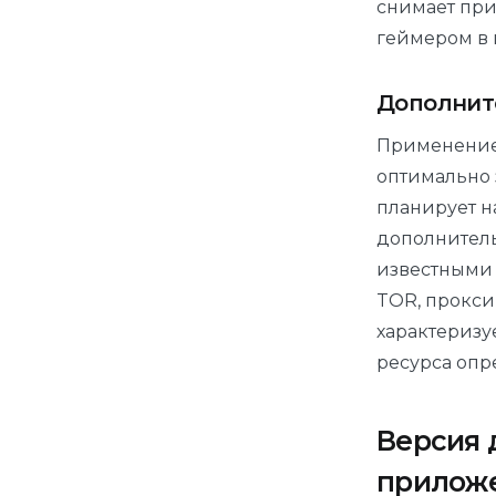
снимает при
геймером в
Дополнит
Применение 
оптимально
планирует н
дополнитель
известными 
TOR, прокси
характеризу
ресурса опре
Версия 
прилож