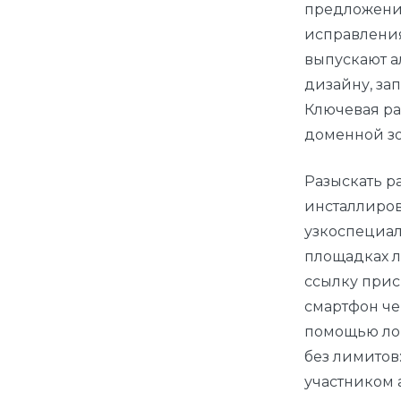
предложения
исправления
выпускают а
дизайну, за
Ключевая ра
доменной зо
Разыскать р
инсталлиров
узкоспециал
площадках л
ссылку прис
смартфон че
помощью лог
без лимитов:
участником 