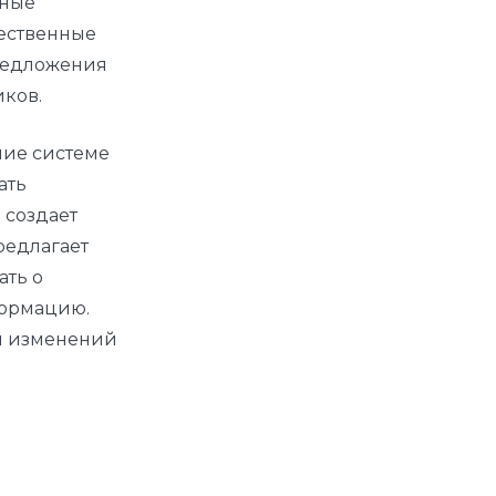
ьные
чественные
предложения
ков.
ние системе
ать
 создает
едлагает
ать о
формацию.
 и изменений