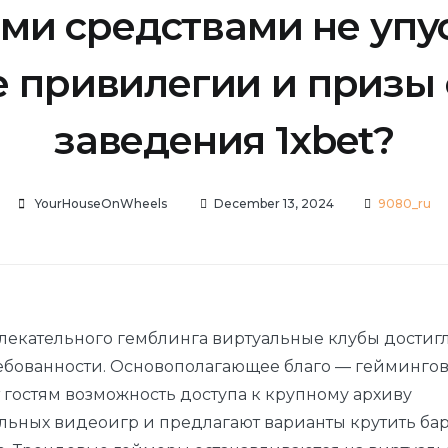
ми средствами не упу
е привилегии и призы 
заведения 1xbet?
YourHouseOnWheels
December 13, 2024
9080_ru
лекательного гемблинга виртуальные клубы достиг
ебованности. Основополагающее благо — гейминго
 гостям возможность доступа к крупному архиву
ьных видеоигр и предлагают варианты крутить бар