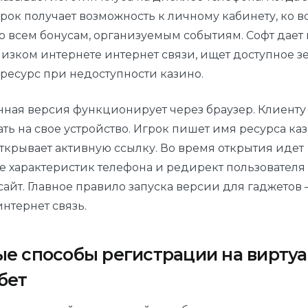
грок получает возможность к личному кабинету, ко в
ко всем бонусам, организуемым событиям. Софт дает
низком интернете интернет связи, ищет доступное з
ресурс при недоступности казино.
ная версия функционирует через браузер. Клиенту 
ть на свое устройство. Игрок пишет имя ресурса каз
открывает активную ссылку. Во время открытия идет
 характеристик телефона и редирект пользователя
сайт. Главное правило запуска версии для гаджетов
нтернет связь.
е способы регистрации на вирту
бет