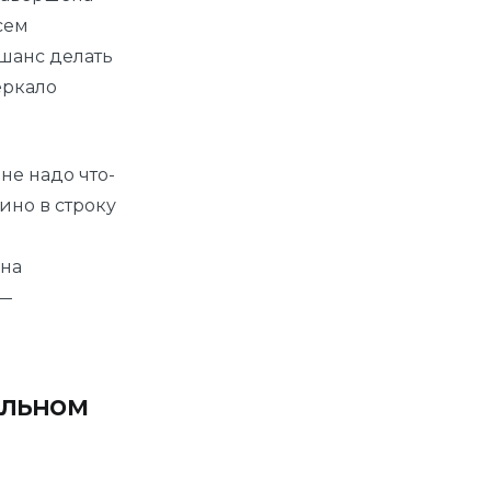
сем
 шанс делать
еркало
не надо что-
ино в строку
 на
 —
альном