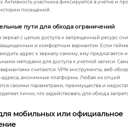
з. Активность участника фиксируются в учетке и пр
 истории посещений.
ельные пути для обхода ограничений
зеркал с целью доступа к запрещенный ресурс счи
 защищенным и комфортным вариантом. Если гейме
аходить адрес к зеркалу самому, ему предлагается 
ными методами для доступа к учетной записи. Са
вариантами считаются: VPN-инструменты, веб-обоз
-адреса, анонимные платформы. Любая из опций
ется своими параметрами, преимущества и недостат
деляет лично, что задействовать для обхода запрето
для мобильных или официальное
ение