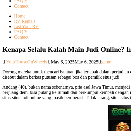
FAQ’S
Contact
Home
RV Rentals
List Your RV
FAQ’S
Contact
Kenapa Selalu Kalah Main Judi Online? 
YourHouseOnWheels
May 6, 2025
May 6, 2025
game
Dorong mereka untuk mencari bantuan jika terjebak dalam perjudian
disebut dalam berkas putusan sebagai bos dan pemilik situs judi
Andang (40), bukan nama sebenarnya, pria asal Jawa Timur, menjadi s
berjuang demi bisa pulang ke rumah dan berkumpul kembali dengan is
situs-situs judi online yang masih beroperasi. Tidak jarang, situs-situ