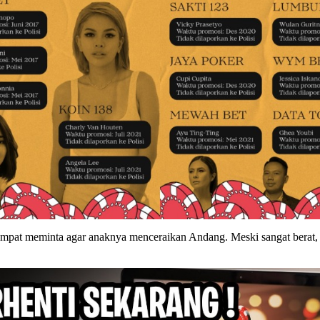
mpat meminta agar anaknya menceraikan Andang. Meski sangat berat, i