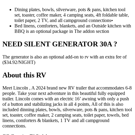
Dining plates, bowls, silverware, pots & pans, kitchen tool
set, toaster, coffee maker, 4 camping seats, 4ft foldable table,
toilet paper, 2 TV, and all campground connections
•
Bed linens, comforters, blankets, and an Outside kitchen with
BBQ is an optional package in The addon section
NEED SILENT GENERATOR 30A ?
The generator is also an optional add-on to rv with an extra fee of
($34.92/NIGHT)
About this RV
Meet Lincoln , A 2024 brand new RV trailer that accommodates 6-8
people. Take your next adventure in this beautiful fully equipped
trailer. Lincoln comes with an electric 16’ awning with only a push
of a button and stabilizing jacks in all 4 points, All of this is also
included dinning plates, bowls, silverware, pots & pans, kitchen tool
set, toaster, coffee maker, 2 camping seats, toilet paper, towels, bed
linens, comforters & blankets, 1 TV and all campground
connections.