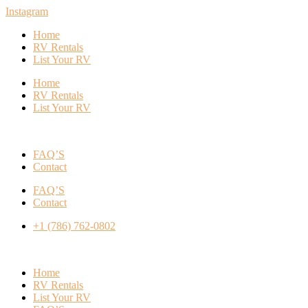
Instagram
Home
RV Rentals
List Your RV
Home
RV Rentals
List Your RV
FAQ’S
Contact
FAQ’S
Contact
+1 (786) 762-0802
Home
RV Rentals
List Your RV