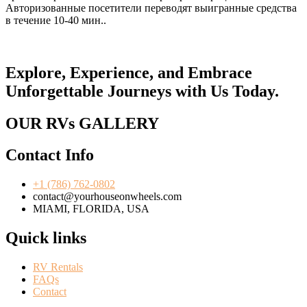
Авторизованные посетители переводят выигранные средства
в течение 10-40 мин..
Explore, Experience, and Embrace
Unforgettable Journeys with Us Today.
OUR RVs GALLERY
Contact Info
+1 (786) 762-0802
contact@yourhouseonwheels.com
MIAMI, FLORIDA, USA
Quick links
RV Rentals
FAQs
Contact