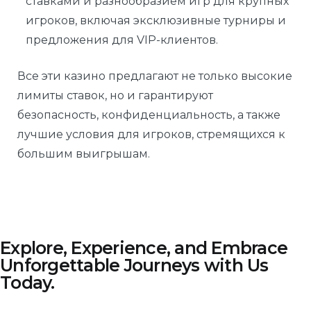
ставками и разнообразием игр для крупных
игроков, включая эксклюзивные турниры и
предложения для VIP-клиентов.
Все эти казино предлагают не только высокие
лимиты ставок, но и гарантируют
безопасность, конфиденциальность, а также
лучшие условия для игроков, стремящихся к
большим выигрышам.
Explore, Experience, and Embrace
Unforgettable Journeys with Us
Today.