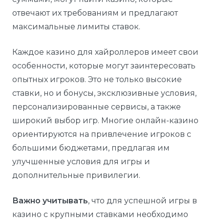
отвечают их требованиям и предлагают
максимальные лимиты ставок.
Каждое казино для хайроллеров имеет свои
особенности, которые могут заинтересовать
опытных игроков. Это не только высокие
ставки, но и бонусы, эксклюзивные условия,
персонализированные сервисы, а также
широкий выбор игр. Многие онлайн-казино
ориентируются на привлечение игроков с
большими бюджетами, предлагая им
улучшенные условия для игры и
дополнительные привилегии.
Важно учитывать
, что для успешной игры в
казино с крупными ставками необходимо