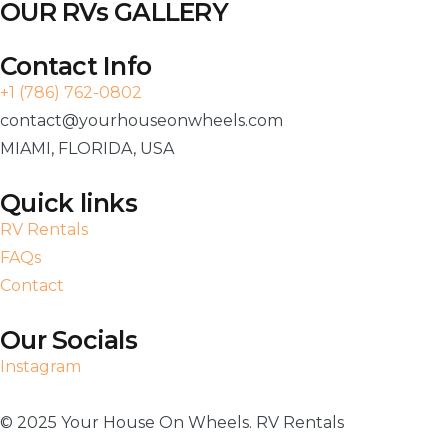
OUR RVs GALLERY
Contact Info
+1 (786) 762-0802
contact@yourhouseonwheels.com
MIAMI, FLORIDA, USA
Quick links
RV Rentals
FAQs
Contact
Our Socials
Instagram
©️ 2025 Your House On Wheels. RV Rentals