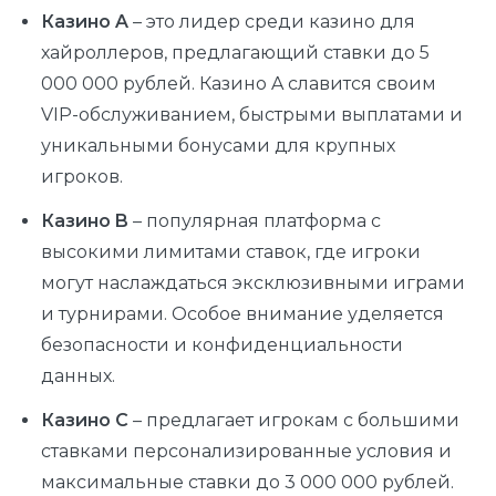
Казино A
– это лидер среди казино для
хайроллеров, предлагающий ставки до 5
000 000 рублей. Казино A славится своим
VIP-обслуживанием, быстрыми выплатами и
уникальными бонусами для крупных
игроков.
Казино B
– популярная платформа с
высокими лимитами ставок, где игроки
могут наслаждаться эксклюзивными играми
и турнирами. Особое внимание уделяется
безопасности и конфиденциальности
данных.
Казино C
– предлагает игрокам с большими
ставками персонализированные условия и
максимальные ставки до 3 000 000 рублей.