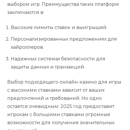
выбором игр. Преимущества таких платформ
заключаются в:
Высокие лимиты ставок и выигрышей.
Персонализированных предложениях для
хайроллеров.
Надежных системах безопасности для
защиты данных и транзакций.
Выбор подходящего онлайн-казино для игры
с высокими ставками зависит от ваших
предпочтений и требований. Но одно
остается очевидным: 2025 год предоставит
игрокам с большими ставками огромные
возможности для получения значительных