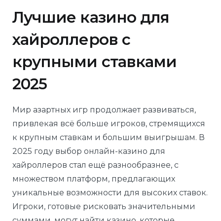
Лучшие казино для
хайроллеров с
крупными ставками
2025
Мир азартных игр продолжает развиваться,
привлекая всё больше игроков, стремящихся
к крупным ставкам и большим выигрышам. В
2025 году выбор онлайн-казино для
хайроллеров стал ещё разнообразнее, с
множеством платформ, предлагающих
уникальные возможности для высоких ставок.
Игроки, готовые рисковать значительными
суммами, могут найти казино, которые