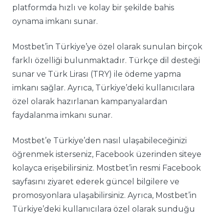
platformda hızlı ve kolay bir şekilde bahis
oynama imkanı sunar.
Mostbet’in Türkiye’ye özel olarak sunulan birçok
farklı özelliği bulunmaktadır. Türkçe dil desteği
sunar ve Türk Lirası (TRY) ile ödeme yapma
imkanı sağlar. Ayrıca, Türkiye’deki kullanıcılara
özel olarak hazırlanan kampanyalardan
faydalanma imkanı sunar.
Mostbet’e Türkiye’den nasıl ulaşabileceğinizi
öğrenmek isterseniz, Facebook üzerinden siteye
kolayca erişebilirsiniz. Mostbet’in resmi Facebook
sayfasını ziyaret ederek güncel bilgilere ve
promosyonlara ulaşabilirsiniz. Ayrıca, Mostbet’in
Türkiye’deki kullanıcılara özel olarak sunduğu