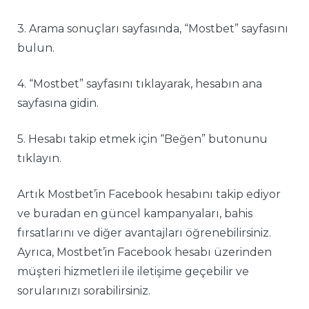
3. Arama sonuçları sayfasında, “Mostbet” sayfasını
bulun.
4. “Mostbet” sayfasını tıklayarak, hesabın ana
sayfasına gidin.
5. Hesabı takip etmek için “Beğen” butonunu
tıklayın.
Artık Mostbet’in Facebook hesabını takip ediyor
ve buradan en güncel kampanyaları, bahis
fırsatlarını ve diğer avantajları öğrenebilirsiniz.
Ayrıca, Mostbet’in Facebook hesabı üzerinden
müşteri hizmetleri ile iletişime geçebilir ve
sorularınızı sorabilirsiniz.