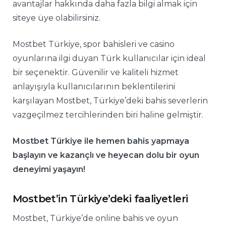
avantajlar hakkında daha fazla bilgi almak için
siteye üye olabilirsiniz.
Mostbet Türkiye, spor bahisleri ve casino
oyunlarına ilgi duyan Türk kullanıcılar için ideal
bir seçenektir. Güvenilir ve kaliteli hizmet
anlayışıyla kullanıcılarının beklentilerini
karşılayan Mostbet, Türkiye’deki bahis severlerin
vazgeçilmez tercihlerinden biri haline gelmiştir.
Mostbet Türkiye ile hemen bahis yapmaya
başlayın ve kazançlı ve heyecan dolu bir oyun
deneyimi yaşayın!
Mostbet’in Türkiye’deki faaliyetleri
Mostbet, Türkiye’de online bahis ve oyun