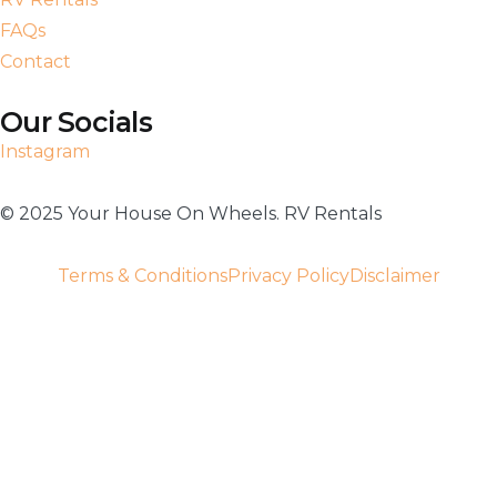
FAQs
Contact
Our Socials
Instagram
©️ 2025 Your House On Wheels. RV Rentals
Terms & Conditions
Privacy Policy
Disclaimer