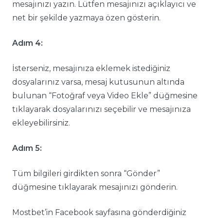
mesajınızı yazın. Lütfen mesajınızı açıklayıcı ve
net bir şekilde yazmaya özen gösterin.
Adım 4:
İsterseniz, mesajınıza eklemek istediğiniz
dosyalarınız varsa, mesaj kutusunun altında
bulunan “Fotoğraf veya Video Ekle” düğmesine
tıklayarak dosyalarınızı seçebilir ve mesajınıza
ekleyebilirsiniz.
Adım 5:
Tüm bilgileri girdikten sonra “Gönder”
düğmesine tıklayarak mesajınızı gönderin.
Mostbet’in Facebook sayfasına gönderdiğiniz