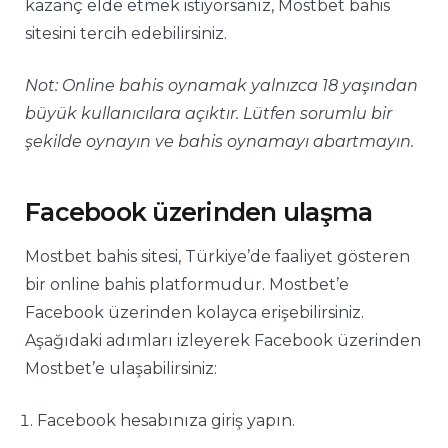
kazanç elde etmek istiyorsanız, Mostbet bahis
sitesini tercih edebilirsiniz.
Not: Online bahis oynamak yalnızca 18 yaşından
büyük kullanıcılara açıktır. Lütfen sorumlu bir
şekilde oynayın ve bahis oynamayı abartmayın.
Facebook üzerinden ulaşma
Mostbet bahis sitesi, Türkiye’de faaliyet gösteren
bir online bahis platformudur. Mostbet’e
Facebook üzerinden kolayca erişebilirsiniz.
Aşağıdaki adımları izleyerek Facebook üzerinden
Mostbet’e ulaşabilirsiniz:
Facebook hesabınıza giriş yapın.