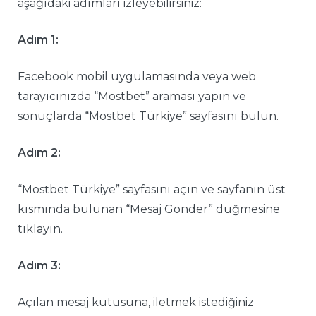
aşağıdaki adımları izleyebilirsiniz:
Adım 1:
Facebook mobil uygulamasında veya web
tarayıcınızda “Mostbet” araması yapın ve
sonuçlarda “Mostbet Türkiye” sayfasını bulun.
Adım 2:
“Mostbet Türkiye” sayfasını açın ve sayfanın üst
kısmında bulunan “Mesaj Gönder” düğmesine
tıklayın.
Adım 3:
Açılan mesaj kutusuna, iletmek istediğiniz