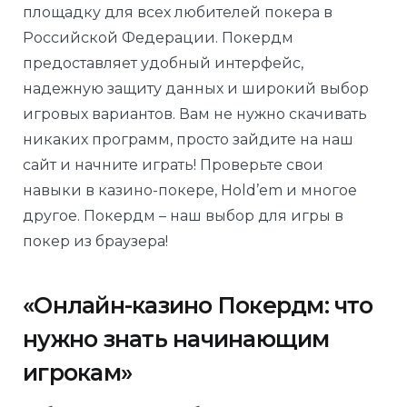
площадку для всех любителей покера в
Российской Федерации. Покердм
предоставляет удобный интерфейс,
надежную защиту данных и широкий выбор
игровых вариантов. Вам не нужно скачивать
никаких программ, просто зайдите на наш
сайт и начните играть! Проверьте свои
навыки в казино-покере, Hold’em и многое
другое. Покердм – наш выбор для игры в
покер из браузера!
«Онлайн-казино Покердм: что
нужно знать начинающим
игрокам»