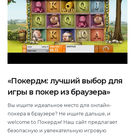
«Покердм: лучший выбор для
игры в покер из браузера»
Вы ищите идеальное место для онлайн-
покера в браузере? Не ищите дальше, и
welcome to Покердм! Наш сайт предлагает
безопасную и увлекательную игровую