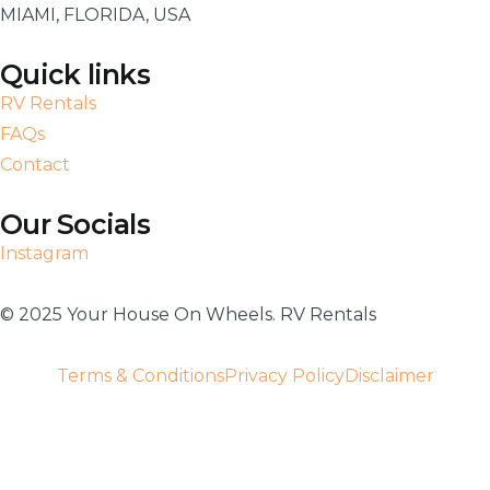
MIAMI, FLORIDA, USA
Quick links
RV Rentals
FAQs
Contact
Our Socials
Instagram
©️ 2025 Your House On Wheels. RV Rentals
Terms & Conditions
Privacy Policy
Disclaimer