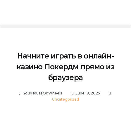
Начните играть в онлайн-
казино Покердм прямо из
браузера
YourHouseOnWheels
June 18, 2025
Uncategorized