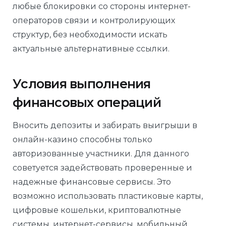
любые блокировки со стороны интернет-
операторов связи и контролирующих
структур, без необходимости искать
актуальные альтернативные ссылки.
Условия выполнения
финансовых операций
Вносить депозиты и забирать выигрыши в
онлайн-казино способны только
авторизованные участники. Для данного
советуется задействовать проверенные и
надежные финансовые сервисы. Это
возможно использовать пластиковые карты,
цифровые кошельки, криптовалютные
системы, интернет-сервисы, мобильный