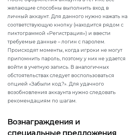
желающие способны выполнить вход в
личный аккаунт. Для данного нужно нажать на
соответствующую кнопку (находится рядом с
пиктограммой «‎Регистрация») и ввести
требуемые данные – логин с паролем.
Происходят моменты, когда игроки не могут
припомнить пароль, поэтому у них не удается
войти в учетную запись. В аналогичных
обстоятельствах следует воспользоваться
опцией «‎Забыли код?». Для удачного
возобновления аккаунта нужно следовать
рекомендациям по шагам.
Вознаграждения и
специальные предложения