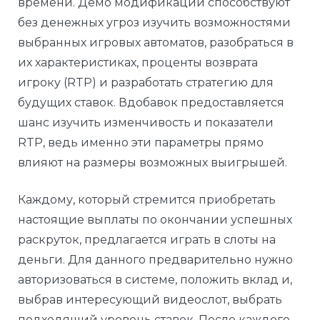
времени. Демо модификации способствуют
без денежных угроз изучить возможностями
выбранных игровых автоматов, разобраться в
их характеристиках, проценты возврата
игроку (RTP) и разработать стратегию для
будущих ставок. Вдобавок предоставляется
шанс изучить изменчивость и показатели
RTP, ведь именно эти параметры прямо
влияют на размеры возможных выигрышей.
Каждому, который стремится приобретать
настоящие выплаты по окончании успешных
раскруток, предлагается играть в слоты на
деньги. Для данного предварительно нужно
авторизоваться в системе, положить вклад и,
выбрав интересующий видеослот, выбрать
подходящий уровень ставок. После каждого