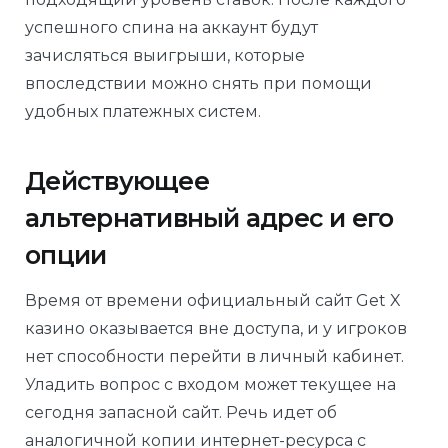
успешного спина на аккаунт будут
зачисляться выигрыши, которые
впоследствии можно снять при помощи
удобных платежных систем.
Действующее
альтернативный адрес и его
опции
Время от времени официальный сайт Get X
казино оказывается вне доступа, и у игроков
нет способности перейти в личный кабинет.
Уладить вопрос с входом может текущее на
сегодня запасной сайт. Речь идет об
аналогичной копии интернет-ресурса с