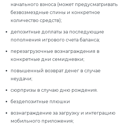
начального взноса (может предусматривать
безвозмездные спины и конкретное
количество средств);
депозитные доплаты за последующие
пополнения игрового счета баланса;
перезагрузочные вознаграждения в
конкретные дни семидневки;
повышенный возврат денег в случае
неудачи;
сюрпризы в случаю дню рождения.
бездепозитные плюшки
вознаграждение за загрузку и интеграцию
мобильного приложения;