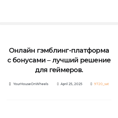
Онлайн гэмблинг-платформа
с бонусами – лучший решение
для геймеров.
YourHouseOnWheels
April 25, 2025
9720_sat