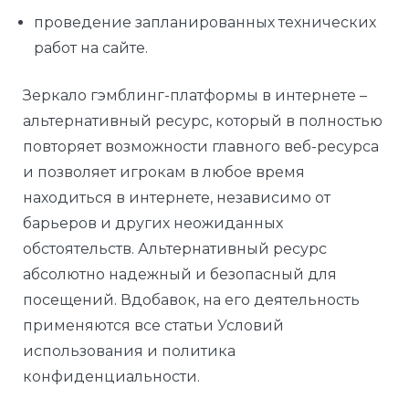
проведение запланированных технических
работ на сайте.
Зеркало гэмблинг-платформы в интернете –
альтернативный ресурс, который в полностью
повторяет возможности главного веб-ресурса
и позволяет игрокам в любое время
находиться в интернете, независимо от
барьеров и других неожиданных
обстоятельств. Альтернативный ресурс
абсолютно надежный и безопасный для
посещений. Вдобавок, на его деятельность
применяются все статьи Условий
использования и политика
конфиденциальности.