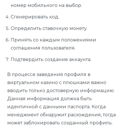
номер мобильного на выбор.
Сгенерировать код.
Определить ставочную монету.
Принять со каждым положениями
соглашения пользователя.
Подтвердить создание аккаунта.
В процессе заведения профиля в
виртуальном казино с плюшками важно
вводить только достоверную информацию.
Данная информация должна быть
идентичной с данными паспорта. Когда
менеджмент обнаружит расхождения, тогда
может заблокировать созданный профиль.