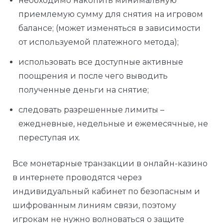
необходимо накопить минимальную
приемлемую сумму для снятия на игровом
балансе; (может изменяться в зависимости
от используемой платежного метода);
использовать все доступные активные
поощрения и после чего выводить
полученные деньги на снятие;
следовать разрешенные лимиты –
ежедневные, недельные и ежемесячные, не
переступая их.
Все монетарные транзакции в онлайн-казино
в интернете проводятся через
индивидуальный кабинет по безопасным и
шифрованным линиям связи, поэтому
игрокам не нужно волноваться о защите