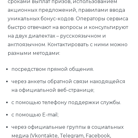
сроками выплат призов, использованием
акционных предложений, правилами ввода
уникальных бонус-кодов. Операторы сервиса
быстро отвечают на вопросы и консультируют
на двух диалектах – русскоязычном и
англоязычном. Контактировать с ними можно
разными методами:
посредством прямой общения.
через анкеты обратной связи находящейся
на официальной веб-странице;
с помощью телефону поддержки службы.
с помощью E-mail;
через официальные группы в социальных
медиа (Vkontakte, Telegram, Facebook,