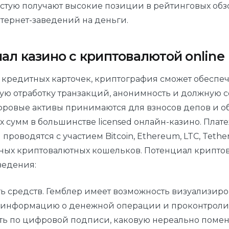
стую получают высокие позиции в рейтинговых обз
тернет-заведений на деньги.
ал казино с криптовалютой online
т кредитных карточек, криптография сможет обеспе
ю отработку транзакций, анонимность и должную с
фровые активы принимаются для взносов депов и 
х сумм в большинстве licensed онлайн-казино. Плат
проводятся с участием Bitcoin, Ethereum, LTC, Tethe
ных криптовалютных кошельков. Потенциал крипто
ведения:
ь средств. Гемблер имеет возможность визуализиро
 информацию о денежной операции и проконтроли
ть по цифровой подписи, каковую нереально помен