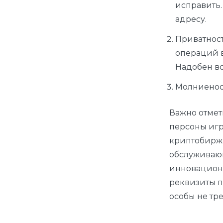
исправить.
адресу.
Приватнос
операций в
Надобен вс
Молниеносн
Важно отмет
персоны игр
криптобиржа
обслуживающ
инновационн
реквизиты п
особы не тре