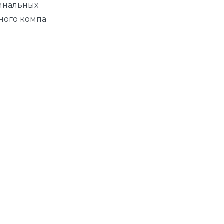
гинальных
пного компа