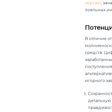
зеркало
зача
лояльных ин
Потенци
В отличие о
молниеносну
средств. Ци
заработанны
поступления 
альтернатив
игорного за
Сохранност
детальную
правдивос