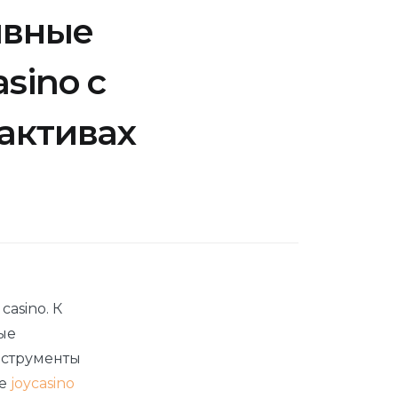
ивные
sino с
активах
asino. К
ые
нструменты
ые
joycasino