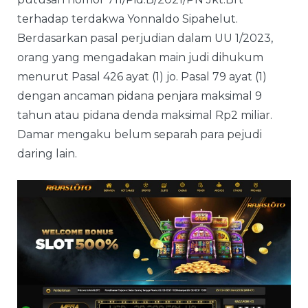
terhadap terdakwa Yonnaldo Sipahelut.
Berdasarkan pasal perjudian dalam UU 1/2023,
orang yang mengadakan main judi dihukum
menurut Pasal 426 ayat (1) jo. Pasal 79 ayat (1)
dengan ancaman pidana penjara maksimal 9
tahun atau pidana denda maksimal Rp2 miliar.
Damar mengaku belum separah para pejudi
daring lain.