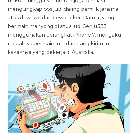
hukum hingga kini belum juga berhasil
mengungkap bos judi daring pemilik jenama
situs dewavip dan dewapoker. Damar, yang
bermain mahyong di situs judi Senju333
menggunakan perangkat iPhone 7, mengaku
modalnya bermain judi dari uang kiriman
kakaknya yang bekerja di Australia.