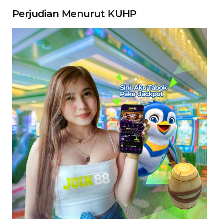
Perjudian Menurut KUHP