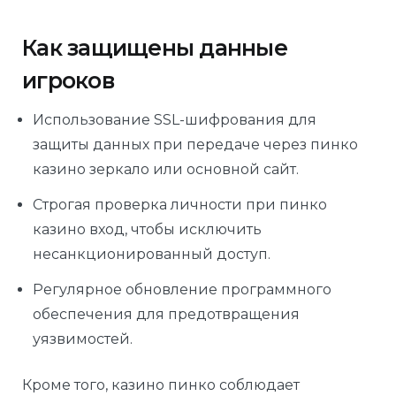
Как защищены данные
игроков
Использование SSL-шифрования для
защиты данных при передаче через пинко
казино зеркало или основной сайт.
Строгая проверка личности при пинко
казино вход, чтобы исключить
несанкционированный доступ.
Регулярное обновление программного
обеспечения для предотвращения
уязвимостей.
Кроме того, казино пинко соблюдает