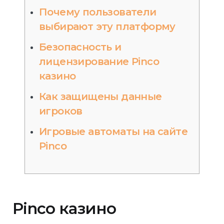
Почему пользователи
выбирают эту платформу
Безопасность и
лицензирование Pinco
казино
Как защищены данные
игроков
Игровые автоматы на сайте
Pinco
Pinco казино