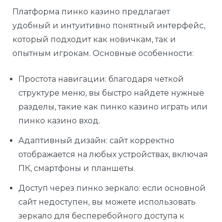
Платформа пинко казино предлагает
удобный и интуитивно понятный интерфейс,
который подходит как новичкам, так и
опытным игрокам. Основные особенности:
Простота навигации: благодаря четкой
структуре меню, вы быстро найдете нужные
разделы, такие как пинко казино играть или
пинко казино вход.
Адаптивный дизайн: сайт корректно
отображается на любых устройствах, включая
ПК, смартфоны и планшеты.
Доступ через пинко зеркало: если основной
сайт недоступен, вы можете использовать
зеркало для бесперебойного доступа к