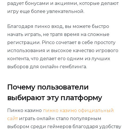
радует бонусами и акциями, которые делают
игру еще более увлекательной.
Благодаря пинко вход, вы можете быстро
начать играть, не тратя время на сложные
регистрации. Pinco сочетает в себе простоту
использования и высокое качество игрового
контента, что делает его одним из лучших
выборов для онлайн-гемблинга.
Почему пользователи
выбирают эту платформу
Пинко казино
пинко казино официальный
сайт
играть онлайн стало популярным
выбором среди геймеров благодаря удобству