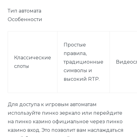
Тип автомата
Особенности
Простые
правила,
Классические
традиционные
Видеос
слоты
символы и
высокий RTP.
Для доступа к игровым автоматам
используйте пинко зеркало или перейдите
на пинко казино официальное через пинко
казино вход. Это позволит вам наслаждаться