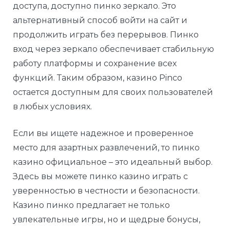
доступа, доступно пинко зеркало. Это
альтернативный способ войти на сайт и
продолжить играть без перерывов. Пинко
вход через зеркало обеспечивает стабильную
работу платформы и сохранение всех
функций. Таким образом, казино Pinco
остается доступным для своих пользователей
в любых условиях.
Если вы ищете надежное и проверенное
место для азартных развлечений, то пинко
казино официальное – это идеальный выбор.
Здесь вы можете пинко казино играть с
уверенностью в честности и безопасности.
Казино пинко предлагает не только
увлекательные игры, но и щедрые бонусы,