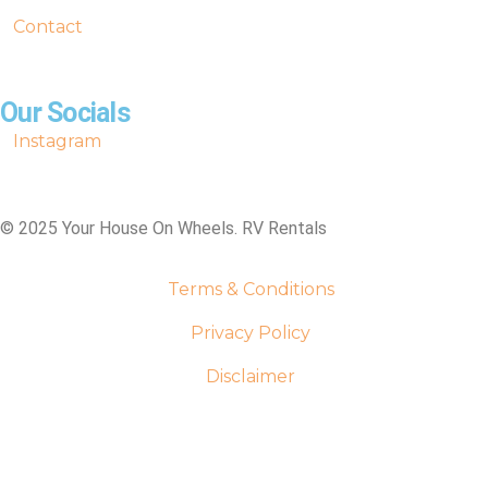
Contact
Our Socials
Instagram
©️ 2025 Your House On Wheels. RV Rentals
Terms & Conditions
Privacy Policy
Disclaimer