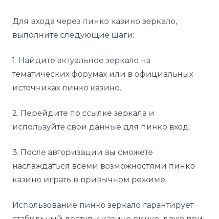
Для входа через пинко казино зеркало,
выполните следующие шаги:
1. Найдите актуальное зеркало на
тематических форумах или в официальных
источниках пинко казино.
2. Перейдите по ссылке зеркала и
используйте свои данные для пинко вход.
3. После авторизации вы сможете
наслаждаться всеми возможностями пинко
казино играть в привычном режиме.
Использование пинко зеркало гарантирует
стабильный доступ к казино пинко, даже при