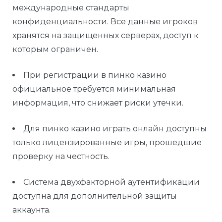
международные стандарты
конфиденциальности. Все данные игроков
хранятся на защищенных серверах, доступ к
которым ограничен.
При регистрации в пинко казино
официальное требуется минимальная
информация, что снижает риски утечки.
Для пинко казино играть онлайн доступны
только лицензированные игры, прошедшие
проверку на честность.
Система двухфакторной аутентификации
доступна для дополнительной защиты
аккаунта.