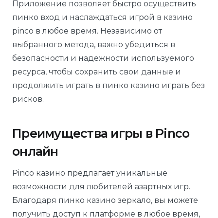
Приложение позволяет быстро осуществить
пинко вход и наслаждаться игрой в казино
pinco в любое время. Независимо от
выбранного метода, важно убедиться в
безопасности и надежности используемого
ресурса, чтобы сохранить свои данные и
продолжить играть в пинко казино играть без
рисков.
Преимущества игры в Pinco
онлайн
Pinco казино предлагает уникальные
возможности для любителей азартных игр.
Благодаря пинко казино зеркало, вы можете
получить доступ к платформе в любое время,