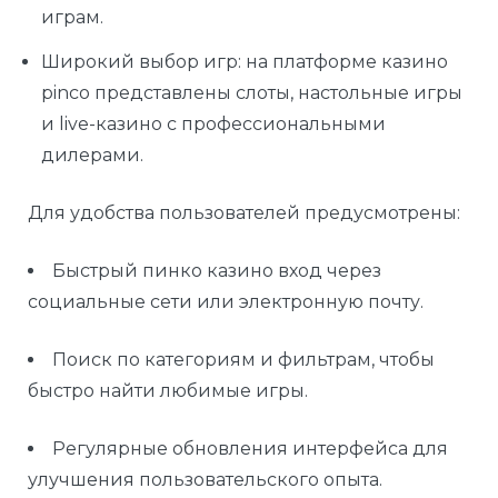
играм.
Широкий выбор игр: на платформе казино
pinco представлены слоты, настольные игры
и live-казино с профессиональными
дилерами.
Для удобства пользователей предусмотрены:
Быстрый пинко казино вход через
социальные сети или электронную почту.
Поиск по категориям и фильтрам, чтобы
быстро найти любимые игры.
Регулярные обновления интерфейса для
улучшения пользовательского опыта.