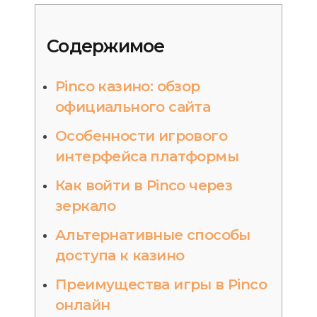
Содержимое
Pinco казино: обзор
официального сайта
Особенности игрового
интерфейса платформы
Как войти в Pinco через
зеркало
Альтернативные способы
доступа к казино
Преимущества игры в Pinco
онлайн