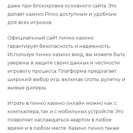
даже при блокировке основного сайта. Это
делает казино Pinco доступным и удобным
для всех игроков.
Официальный сайт пинко казино
гарантирует безопасность и надежность.
Используя пинко казино вход, вы можете быть
уверены в защите своих данных и честности
игрового процесса. Платформа предлагает
широкий выбор игр, включая слоты, рулетку и
живые дилеры.
Играть в пинко казино онлайн можно как с
компьютера, так и с мобильных устройств. Это
позволяет наслаждаться азартом в любое
время и в любом месте. Казино пинко также