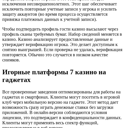
исключения несовершеннолетних. Этот шаг обеспечивает
исключить повторные учетные записи у игрока и усилить
защиту аккаунтов (во время процесса осуществляется
привязка платежных данных к учетной записи).
Чтобы подтвердить профиль гости казино высылают через
профиль сканы требуемых бумаг. Набор сведений меняется в
казино. Казино анализирует предоставленные данные и
утверждает верификацию игрока. Это делает доступным к
снятию выигрышей. Если проверка не удалась, верификация
повторяется. Обычно это случается в низком качестве
снимков.
Игорные платформы 7 казино на
гаджетах
Все проверенные заведения оптимизированы для работы на
гаджетах и смартфонах. Клиенты могут посетить в игровой
клуб через мобильную версию на гаджете. Этот метод дает
возможность сразу играть денежные ставки без загрузки
приложений. В онлайн-версии соблюдаются условия
лицензии, это подтверждает в конфиденциальности данных.
Клиенты могут применять весь спектр функций,
предоставляемые в веб-версии.