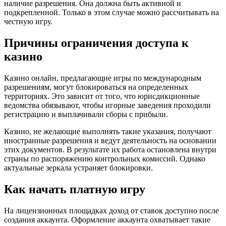
наличие разрешения. Она должна быть активной и
подкрепленной. Только в этом случае можно рассчитывать на
честную игру.
Причины ограничения доступа к
казино
Казино онлайн, предлагающие игры по международным
разрешениям, могут блокироваться на определенных
территориях. Это зависит от того, что юрисдикционные
ведомства обязывают, чтобы игорные заведения проходили
регистрацию и выплачивали сборы с прибыли.
Казино, не желающие выполнять такие указания, получают
иностранные разрешения и ведут деятельность на основании
этих документов. В результате их работа остановлена внутри
страны по распоряжению контрольных комиссий. Однако
актуальные зеркала устраняет блокировки.
Как начать платную игру
На лицензионных площадках доход от ставок доступно после
создания аккаунта. Оформление аккаунта охватывает такие