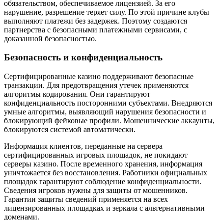
обязательством, обеспечиваемое лицензией. За его
нарушение, разрешение теряет силу. По этой причине клубы
выполняют платежи без задержек. Поэтому создаются
партнерства с безопасными платежными сервисами, с
доказанной безопасностью.
Безопасность и конфиденциальность
Сертифицированные казино поддерживают безопасные
транзакции. Для предотвращения утечек применяются
алгоритмы кодирования. Они гарантируют
конфиденциальность посторонними субъектами. Внедряются
умные алгоритмы, выявляющий нарушения безопасности и
блокирующий фейковые профили. Мошеннические аккаунты,
блокируются системой автоматически.
Информация клиентов, переданные на сервера
сертифицированных игровых площадок, не покидают
серверы казино. После временного хранения, информация
уничтожается без восстановления. Работники официальных
площадок гарантируют соблюдение конфиденциальности.
Сведения игроков нужны для защиты от мошенников.
Гарантии защиты сведений применяется на всех
лицензированных площадках и зеркала с альтернативными
доменами.