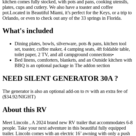
kitchen comes fully stocked, with pots and pans, cooking utensils,
plates, cups and cutlery. We also have a toaster and coffee
pot.
Located in Beautiful Miami, it’s perfect for the Keys, or a trip to
Orlando, or even to check out any of the 33 springs in Florida.
What's included
Dining plates, bowls, silverware, pots & pans, kitchen tool
set, toaster, coffee maker, 4 camping seats, 4ft foldable table,
toilet paper, 2 TV, and all campground connections
•
Bed linens, comforters, blankets, and an Outside kitchen with
BBQ is an optional package in The addon section
NEED SILENT GENERATOR 30A ?
The generator is also an optional add-on to rv with an extra fee of
($34.92/NIGHT)
About this RV
Meet Lincoln , A 2024 brand new RV trailer that accommodates 6-8
people. Take your next adventure in this beautiful fully equipped
trailer. Lincoln comes with an electric 16’ awning with only a push