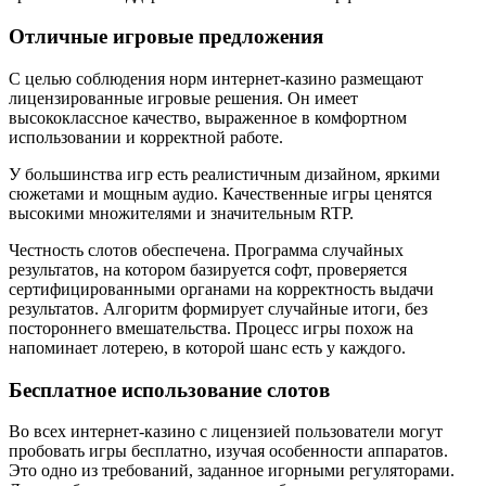
Отличные игровые предложения
С целью соблюдения норм интернет-казино размещают
лицензированные игровые решения. Он имеет
высококлассное качество, выраженное в комфортном
использовании и корректной работе.
У большинства игр есть реалистичным дизайном, яркими
сюжетами и мощным аудио. Качественные игры ценятся
высокими множителями и значительным RTP.
Честность слотов обеспечена. Программа случайных
результатов, на котором базируется софт, проверяется
сертифицированными органами на корректность выдачи
результатов. Алгоритм формирует случайные итоги, без
постороннего вмешательства. Процесс игры похож на
напоминает лотерею, в которой шанс есть у каждого.
Бесплатное использование слотов
Во всех интернет-казино с лицензией пользователи могут
пробовать игры бесплатно, изучая особенности аппаратов.
Это одно из требований, заданное игорными регуляторами.