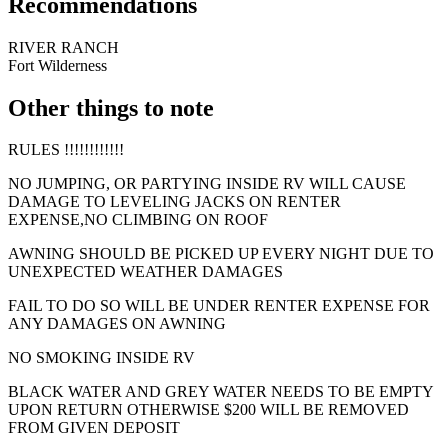
Recommendations
RIVER RANCH
Fort Wilderness
Other things to note
RULES !!!!!!!!!!!!
NO JUMPING, OR PARTYING INSIDE RV WILL CAUSE
DAMAGE TO LEVELING JACKS ON RENTER
EXPENSE,NO CLIMBING ON ROOF
AWNING SHOULD BE PICKED UP EVERY NIGHT DUE TO
UNEXPECTED WEATHER DAMAGES
FAIL TO DO SO WILL BE UNDER RENTER EXPENSE FOR
ANY DAMAGES ON AWNING
NO SMOKING INSIDE RV
BLACK WATER AND GREY WATER NEEDS TO BE EMPTY
UPON RETURN OTHERWISE $200 WILL BE REMOVED
FROM GIVEN DEPOSIT