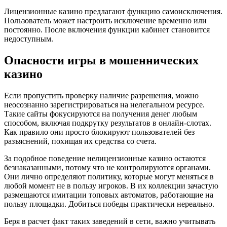
Лицензионные казино предлагают функцию самоисключения.
Пользователь может настроить исключение временно или
постоянно. После включения функции кабинет становится
недоступным.
Опасности игры в мошеннических
казино
Если пропустить проверку наличие разрешения, можно
неосознанно зарегистрироваться на нелегальном ресурсе.
Такие сайты фокусируются на получения денег любым
способом, включая подкрутку результатов в онлайн-слотах.
Как правило они просто блокируют пользователей без
разъяснений, похищая их средства со счета.
За подобное поведение нелицензионные казино остаются
безнаказанными, потому что не контролируются органами.
Они лично определяют политику, которые могут меняться в
любой момент не в пользу игроков. В их коллекции зачастую
размещаются имитации топовых автоматов, работающие на
пользу площадки. Добиться победы практически нереально.
Беря в расчет факт таких заведений в сети, важно учитывать