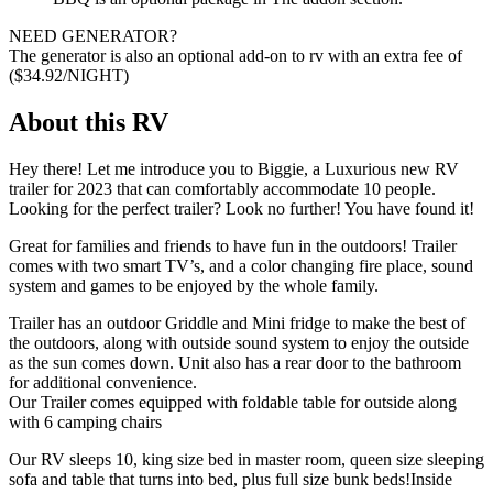
NEED GENERATOR?
The generator is also an optional add-on to rv with an extra fee of
($34.92/NIGHT)
About this RV
Hey there! Let me introduce you to Biggie, a Luxurious new RV
trailer for 2023 that can comfortably accommodate 10 people.
Looking for the perfect trailer? Look no further! You have found it!
Great for families and friends to have fun in the outdoors! Trailer
comes with two smart TV’s, and a color changing fire place, sound
system and games to be enjoyed by the whole family.
Trailer has an outdoor Griddle and Mini fridge to make the best of
the outdoors, along with outside sound system to enjoy the outside
as the sun comes down. Unit also has a rear door to the bathroom
for additional convenience.
Our Trailer comes equipped with foldable table for outside along
with 6 camping chairs
Our RV sleeps 10, king size bed in master room, queen size sleeping
sofa and table that turns into bed, plus full size bunk beds!
Inside