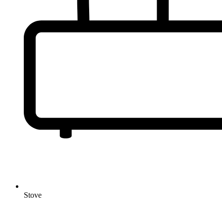
Stove