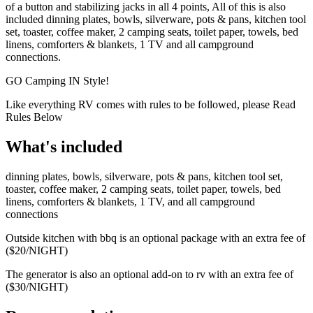
of a button and stabilizing jacks in all 4 points, All of this is also
included dinning plates, bowls, silverware, pots & pans, kitchen tool
set, toaster, coffee maker, 2 camping seats, toilet paper, towels, bed
linens, comforters & blankets, 1 TV and all campground
connections.
GO Camping IN Style!
Like everything RV comes with rules to be followed, please Read
Rules Below
What's included
dinning plates, bowls, silverware, pots & pans, kitchen tool set,
toaster, coffee maker, 2 camping seats, toilet paper, towels, bed
linens, comforters & blankets, 1 TV, and all campground
connections
Outside kitchen with bbq is an optional package with an extra fee of
($20/NIGHT)
The generator is also an optional add-on to rv with an extra fee of
($30/NIGHT)