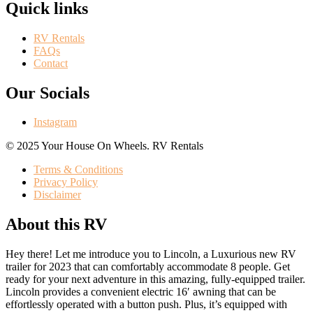
Quick links
RV Rentals
FAQs
Contact
Our Socials
Instagram
©️ 2025 Your House On Wheels. RV Rentals
Terms & Conditions
Privacy Policy
Disclaimer
About this RV
Hey there! Let me introduce you to Lincoln, a Luxurious new RV
trailer for 2023 that can comfortably accommodate 8 people. Get
ready for your next adventure in this amazing, fully-equipped trailer.
Lincoln provides a convenient electric 16′ awning that can be
effortlessly operated with a button push. Plus, it’s equipped with