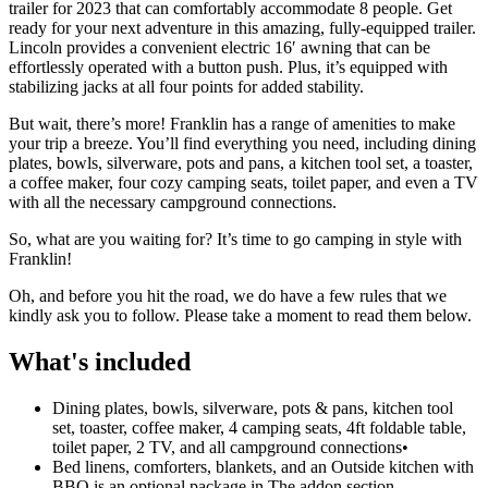
trailer for 2023 that can comfortably accommodate 8 people. Get
ready for your next adventure in this amazing, fully-equipped trailer.
Lincoln provides a convenient electric 16′ awning that can be
effortlessly operated with a button push. Plus, it’s equipped with
stabilizing jacks at all four points for added stability.
But wait, there’s more! Franklin has a range of amenities to make
your trip a breeze. You’ll find everything you need, including dining
plates, bowls, silverware, pots and pans, a kitchen tool set, a toaster,
a coffee maker, four cozy camping seats, toilet paper, and even a TV
with all the necessary campground connections.
So, what are you waiting for? It’s time to go camping in style with
Franklin!
Oh, and before you hit the road, we do have a few rules that we
kindly ask you to follow. Please take a moment to read them below.
What's included
Dining plates, bowls, silverware, pots & pans, kitchen tool
set, toaster, coffee maker, 4 camping seats, 4ft foldable table,
toilet paper, 2 TV, and all campground connections
•
Bed linens, comforters, blankets, and an Outside kitchen with
BBQ is an optional package in The addon section.