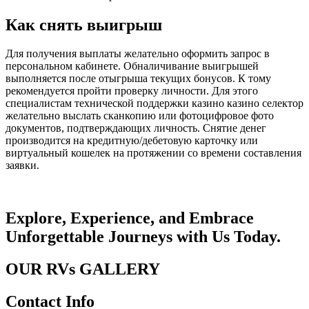
Как снять выигрыш
Для получения выплаты желательно оформить запрос в
персональном кабинете. Обналичивание выигрышей
выполняется после отыгрыша текущих бонусов. К тому
рекомендуется пройти проверку личности. Для этого
специалистам технической поддержки казино казино селектор
желательно выслать сканкопию или фотоцифровое фото
документов, подтверждающих личность. Снятие денег
производится на кредитную/дебетовую карточку или
виртуальный кошелек на протяжении со времени составления
заявки.
Explore, Experience, and Embrace
Unforgettable Journeys with Us Today.
OUR RVs GALLERY
Contact Info