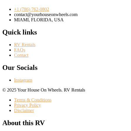
+1 (786) 762-0802
contact@yourhouseonwheels.com
MIAMI, FLORIDA, USA
Quick links
RV Rentals
FAQs
Contact
Our Socials
Instagram
©️ 2025 Your House On Wheels. RV Rentals
Terms & Conditions
Privacy Policy
Disclaimer
About this RV