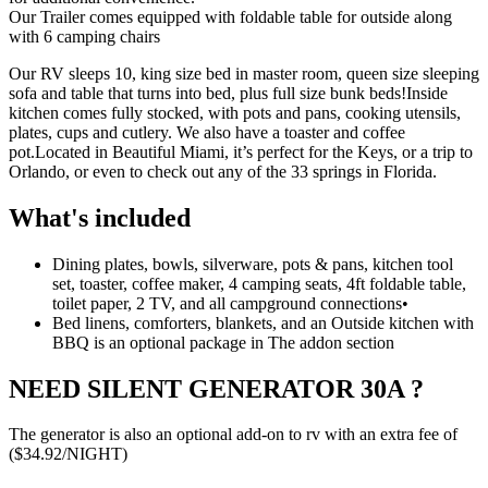
Our Trailer comes equipped with foldable table for outside along
with 6 camping chairs
Our RV sleeps 10, king size bed in master room, queen size sleeping
sofa and table that turns into bed, plus full size bunk beds!
Inside
kitchen comes fully stocked, with pots and pans, cooking utensils,
plates, cups and cutlery. We also have a toaster and coffee
pot.
Located in Beautiful Miami, it’s perfect for the Keys, or a trip to
Orlando, or even to check out any of the 33 springs in Florida.
What's included
Dining plates, bowls, silverware, pots & pans, kitchen tool
set, toaster, coffee maker, 4 camping seats, 4ft foldable table,
toilet paper, 2 TV, and all campground connections
•
Bed linens, comforters, blankets, and an Outside kitchen with
BBQ is an optional package in The addon section
NEED SILENT GENERATOR 30A ?
The generator is also an optional add-on to rv with an extra fee of
($34.92/NIGHT)