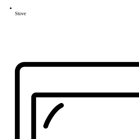
Stove