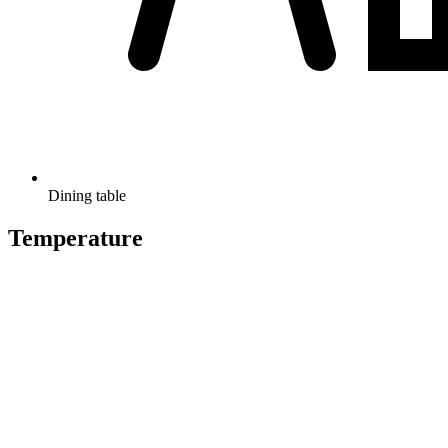
Dining table
Temperature