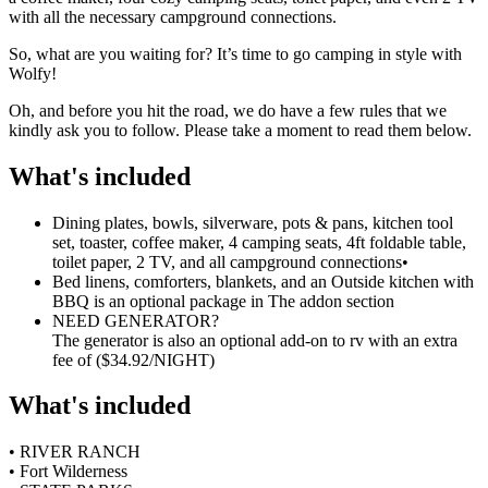
with all the necessary campground connections.
So, what are you waiting for? It’s time to go camping in style with
Wolfy!
Oh, and before you hit the road, we do have a few rules that we
kindly ask you to follow. Please take a moment to read them below.
What's included
Dining plates, bowls, silverware, pots & pans, kitchen tool
set, toaster, coffee maker, 4 camping seats, 4ft foldable table,
toilet paper, 2 TV, and all campground connections
•
Bed linens, comforters, blankets, and an Outside kitchen with
BBQ is an optional package in The addon section
NEED GENERATOR?
The generator is also an optional add-on to rv with an extra
fee of ($34.92/NIGHT)
What's included
• RIVER RANCH
• Fort Wilderness