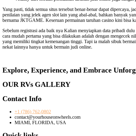
Yang pasti, tidak semua situs tersebut benar-benar dapat dipercaya, 
penilaian yang jelek agen slot lain yang abal-abal, bahkan banyak ya
bernama JKTGAME. Keseruan permainan taruhan casino kini bisa 
Sebelum registrasi ada baik nya Kalian menyiapkan data pribadi d
cara mudah pertama yang bisa dilakukan adalah dengan mengecek nilai 
yang memiliki tingkat kemenangan tinggi. Tapi ia malah sibuk berma
nekat lainnya hanya untuk bermain judi online.
Explore, Experience, and Embrace Unforge
OUR RVs GALLERY
Contact Info
+1 (786) 762-0802
contact@yourhouseonwheels.com
MIAMI, FLORIDA, USA
Quick links