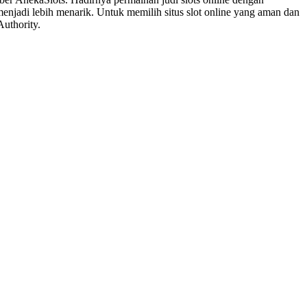
njadi lebih menarik. Untuk memilih situs slot online yang aman dan
Authority.