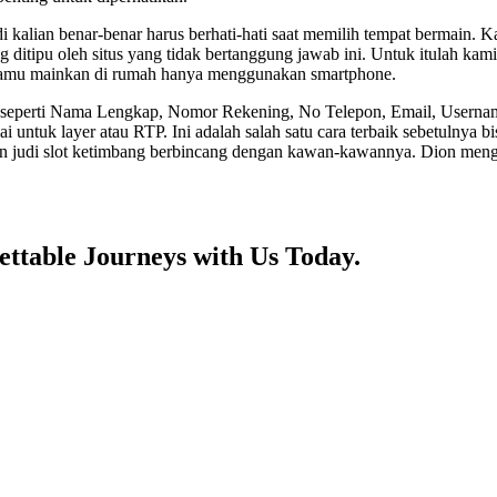
jadi kalian benar-benar harus berhati-hati saat memilih tempat bermain.
ng ditipu oleh situs yang tidak bertanggung jawab ini. Untuk itulah ka
kamu mainkan di rumah hanya menggunakan smartphone.
ulu seperti Nama Lengkap, Nomor Rekening, No Telepon, Email, Usern
untuk layer atau RTP. Ini adalah salah satu cara terbaik sebetulnya b
in judi slot ketimbang berbincang dengan kawan-kawannya. Dion mengaku
ttable Journeys with Us Today.