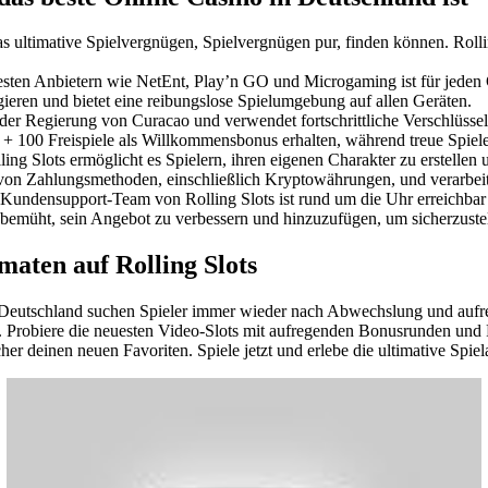
 ultimative Spielvergnügen, Spielvergnügen pur, finden können. Rollin
besten Anbietern wie NetEnt, Play’n GO und Microgaming ist für jede
igieren und bietet eine reibungslose Spielumgebung auf allen Geräten.
von der Regierung von Curacao und verwendet fortschrittliche Verschlüss
+ 100 Freispiele als Willkommensbonus erhalten, während treue Spiele
ing Slots ermöglicht es Spielern, ihren eigenen Charakter zu erstellen
hl von Zahlungsmethoden, einschließlich Kryptowährungen, und verarbe
e Kundensupport-Team von Rolling Slots ist rund um die Uhr erreichbar 
ts bemüht, sein Angebot zu verbessern und hinzuzufügen, um sicherzuste
omaten auf Rolling Slots
In Deutschland suchen Spieler immer wieder nach Abwechslung und aufre
. Probiere die neuesten Video-Slots mit aufregenden Bonusrunden und F
her deinen neuen Favoriten. Spiele jetzt und erlebe die ultimative Spi