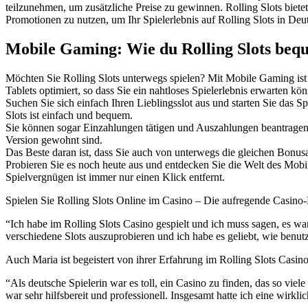
teilzunehmen, um zusätzliche Preise zu gewinnen. Rolling Slots bie
Promotionen zu nutzen, um Ihr Spielerlebnis auf Rolling Slots in Deu
Mobile Gaming: Wie du Rolling Slots bequ
Möchten Sie Rolling Slots unterwegs spielen? Mit Mobile Gaming ist 
Tablets optimiert, so dass Sie ein nahtloses Spielerlebnis erwarten kö
Suchen Sie sich einfach Ihren Lieblingsslot aus und starten Sie das 
Slots ist einfach und bequem.
Sie können sogar Einzahlungen tätigen und Auszahlungen beantragen, 
Version gewohnt sind.
Das Beste daran ist, dass Sie auch von unterwegs die gleichen Bonus
Probieren Sie es noch heute aus und entdecken Sie die Welt des Mobil
Spielvergnügen ist immer nur einen Klick entfernt.
Spielen Sie Rolling Slots Online im Casino – Die aufregende Casino-E
“Ich habe im Rolling Slots Casino gespielt und ich muss sagen, es war
verschiedene Slots auszuprobieren und ich habe es geliebt, wie benutze
Auch Maria ist begeistert von ihrer Erfahrung im Rolling Slots Casino
“Als deutsche Spielerin war es toll, ein Casino zu finden, das so vi
war sehr hilfsbereit und professionell. Insgesamt hatte ich eine wirkli