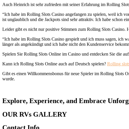
Auch Heinrich ist sehr zufrieden mit seiner Erfahrung im Rolling Slot
“Ich habe im Rolling Slots Casino angefangen zu spielen, weil ich von 
ist unglaublich und die Jackpots sind sehr attraktiv. Ich habe schon ei
Leider gibt es nicht nur positive Stimmen zum Rolling Slots Casino. H
“Ich habe im Rolling Slots Casino gespielt und ich muss sagen, ich wa
länger als angekündigt und ich habe nicht den Kundenservice bekommen
Spielen Sie Rolling Slots Online im Casino und entdecken Sie die auf
Kann ich Rolling Slots Online auch auf Deutsch spielen?
Rolling slot
Gibt es einen Willkommensbonus für neue Spieler im Rolling Slots Onl
wurde.
Explore, Experience, and Embrace Unforge
OUR RVs GALLERY
Contact Info