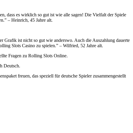
 dass es wirklich so gut ist wie alle sagen! Die Vielfalt der Spiele
n.” – Heinrich, 45 Jahre alt.
der Grafik ist nicht so gut wie anderswo. Auch die Auszahlung dauerte
ng Slots Casino zu spielen.” – Wilfried, 52 Jahre alt.
llte Fragen zu Rolling Slots Online.
ch Deutsch.
nspaket freuen, das speziell für deutsche Spieler zusammengestellt