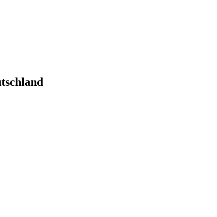
utschland