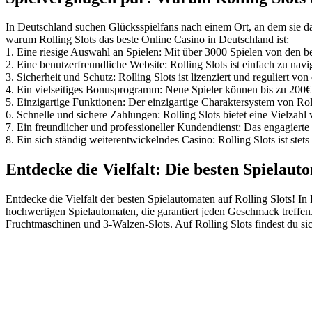
In Deutschland suchen Glücksspielfans nach einem Ort, an dem sie das
warum Rolling Slots das beste Online Casino in Deutschland ist:
1. Eine riesige Auswahl an Spielen: Mit über 3000 Spielen von den 
2. Eine benutzerfreundliche Website: Rolling Slots ist einfach zu nav
3. Sicherheit und Schutz: Rolling Slots ist lizenziert und reguliert 
4. Ein vielseitiges Bonusprogramm: Neue Spieler können bis zu 200€ 
5. Einzigartige Funktionen: Der einzigartige Charaktersystem von Roll
6. Schnelle und sichere Zahlungen: Rolling Slots bietet eine Vielza
7. Ein freundlicher und professioneller Kundendienst: Das engagiert
8. Ein sich ständig weiterentwickelndes Casino: Rolling Slots ist ste
Entdecke die Vielfalt: Die besten Spielaut
Entdecke die Vielfalt der besten Spielautomaten auf Rolling Slots! 
hochwertigen Spielautomaten, die garantiert jeden Geschmack treffen
Fruchtmaschinen und 3-Walzen-Slots. Auf Rolling Slots findest du sic