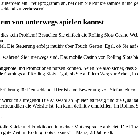
tet außerdem ein Treueprogramm an, bei dem Sie Punkte sammeln und g
tschland zu verbessern!
em von unterwegs spielen kannst
dies kein Problem! Besuchen Sie einfach die Rolling Slots Casino Web
nnen.
Spiel. Die Steuerung erfolgt intuitiv über Touch-Gesten. Egal, ob Sie a
während Sie unterwegs sind. Das mobile Casino von Rolling Slots biet
angebote und Promotionen nutzen können. Seien Sie also sicher, dass Si
e Gamings auf Rolling Slots. Egal, ob Sie auf dem Weg zur Arbeit, in 
rfahrung für Deutschland. Hier ist eine Bewertung von Stefan, einem b
 wirklich aufregend! Die Auswahl an Spielen ist riesig und die Qualität
rfreundlich die Website ist. Ich kann definitiv empfehlen, im Rolling Sl
:
ele tolle Spiele und Funktionen in meiner Muttersprache anbietet. Die E
ch gute Zeit im Rolling Slots Casino.” – Maria, 28 Jahre alt.