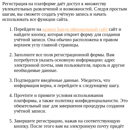
Регистрация на платформе даёт доступ к множеству
увлекательных развлечений и возможностей. Следуя простым
шагам, вы сможете создать учётную запись и начать
использовать все функции сайта.
Перейдите на
казино Банда официальный сайт
сайт и
найдите кнопку, которая откроет форму для создания
учётной записи. Она обычно расположена в правом
верхнем углу главной страницы.
Заполните все поля регистрационной формы. Вам
потребуется указать основную информацию: адрес
электронной почты, имя пользователя, пароль и другие
необходимые данные.
Подтвердите введённые данные. Убедитесь, что
информация верна, и перейдите к следующему шагу.
Прочтите и примите условия использования
платформы, а также политику конфиденциальности. Это
обязательный шаг для завершения процедуры создания
учётной записи.
Завершите регистрацию, нажав на соответствующую
кнопку. После этого вам на электронную почту придёт