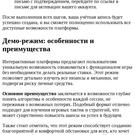
письмо с подтверждением, перейдите по ссылке в
письме для активации вашего аккаунта.
После выполнения всех шагов, ваша учётная запись будет
успешно создана, и вы сможете полноценно использовать все
доступные возможности платформы.
Демо-режим: особенности и
преимущества
Интерактивные платформы предлагают пользователям
уникальную возможность ознакомиться с функционалом игры
без необходимости делать реальные ставки. Этот режим
позволяет детально изучить все нюансы и механики, не
подвергая риску личные средства.
Основное преимущество
заключается в возможности глубже
понять алгоритмы и особенности каждой сессии, не
переживая о возможных потерях. Подобный формат отлично
подходит для изучения игровых тактик и стратегий, что
может существенно повысить шансы на успех в будущем.
Также стоит отметить, что этот режим способствует созданию
благоприятной и комфортной обстановки для всех, кто хочет