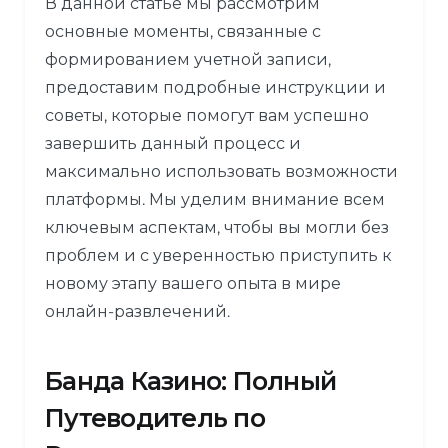
В данной статье мы рассмотрим
основные моменты, связанные с
формированием учетной записи,
предоставим подробные инструкции и
советы, которые помогут вам успешно
завершить данный процесс и
максимально использовать возможности
платформы. Мы уделим внимание всем
ключевым аспектам, чтобы вы могли без
проблем и с уверенностью приступить к
новому этапу вашего опыта в мире
онлайн-развлечений.
Банда Казино: Полный
Путеводитель по