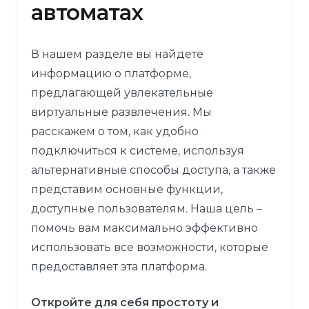
автоматах
В нашем разделе вы найдете
информацию о платформе,
предлагающей увлекательные
виртуальные развлечения. Мы
расскажем о том, как удобно
подключиться к системе, используя
альтернативные способы доступа, а также
представим основные функции,
доступные пользователям. Наша цель –
помочь вам максимально эффективно
использовать все возможности, которые
предоставляет эта платформа.
Откройте для себя простоту и