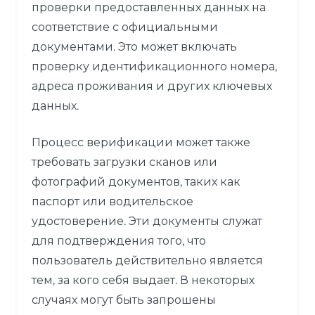
проверки предоставленных данных на
соответствие с официальными
документами. Это может включать
проверку идентификационного номера,
адреса проживания и других ключевых
данных.
Процесс верификации может также
требовать загрузки сканов или
фотографий документов, таких как
паспорт или водительское
удостоверение. Эти документы служат
для подтверждения того, что
пользователь действительно является
тем, за кого себя выдает. В некоторых
случаях могут быть запрошены