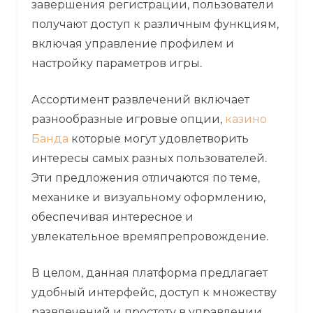
завершения регистрации, пользователи
получают доступ к различным функциям,
включая управление профилем и
настройку параметров игры.
Ассортимент развлечений включает
разнообразные игровые опции,
казино
Банда
которые могут удовлетворить
интересы самых разных пользователей.
Эти предложения отличаются по теме,
механике и визуальному оформлению,
обеспечивая интересное и
увлекательное времяпрепровождение.
В целом, данная платформа предлагает
удобный интерфейс, доступ к множеству
развлечений и простоту в управлении