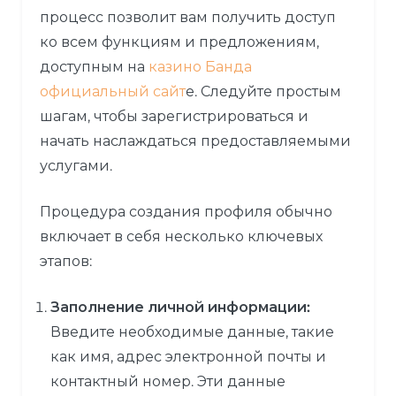
процесс позволит вам получить доступ
ко всем функциям и предложениям,
доступным на
казино Банда
официальный сайт
е. Следуйте простым
шагам, чтобы зарегистрироваться и
начать наслаждаться предоставляемыми
услугами.
Процедура создания профиля обычно
включает в себя несколько ключевых
этапов:
Заполнение личной информации:
Введите необходимые данные, такие
как имя, адрес электронной почты и
контактный номер. Эти данные