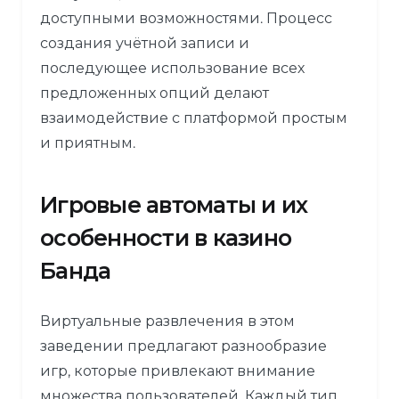
доступными возможностями. Процесс
создания учётной записи и
последующее использование всех
предложенных опций делают
взаимодействие с платформой простым
и приятным.
Игровые автоматы и их
особенности в казино
Банда
Виртуальные развлечения в этом
заведении предлагают разнообразие
игр, которые привлекают внимание
множества пользователей. Каждый тип