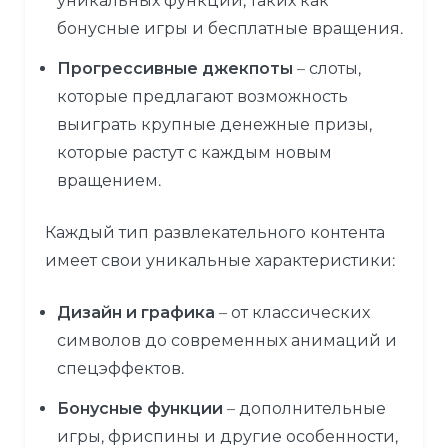
уникальных функций, таких как
бонусные игры и бесплатные вращения.
Прогрессивные джекпоты
– слоты,
которые предлагают возможность
выиграть крупные денежные призы,
которые растут с каждым новым
вращением.
Каждый тип развлекательного контента
имеет свои уникальные характеристики:
Дизайн и графика
– от классических
символов до современных анимаций и
спецэффектов.
Бонусные функции
– дополнительные
игры, фриспины и другие особенности,