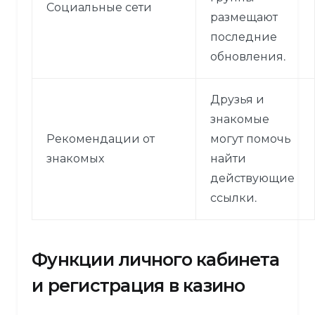
Социальные сети
размещают
последние
обновления.
Друзья и
знакомые
Рекомендации от
могут помочь
знакомых
найти
действующие
ссылки.
Функции личного кабинета
и регистрация в казино