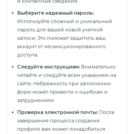
и контактные сведения.
Выберите надежный пароль:
Используйте сложный и уникальный
пароль для вашей новой учетной
записи. Это поможет защитить ваш
аккаунт от несанкционированного
доступа.
Следуйте инструкциям:
Внимательно
читайте и следуйте всем указаниям на
сайте. Небрежность при заполнении
форм может привести к ошибкам и
затруднениям.
Проверка электронной почты:
После
завершения процесса создания
профиля вам может понадобиться