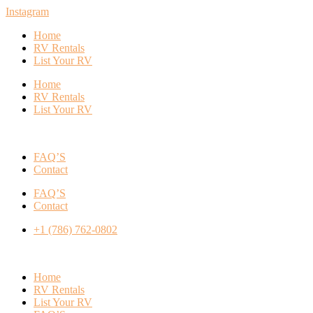
Instagram
Home
RV Rentals
List Your RV
Home
RV Rentals
List Your RV
FAQ’S
Contact
FAQ’S
Contact
+1 (786) 762-0802
Home
RV Rentals
List Your RV