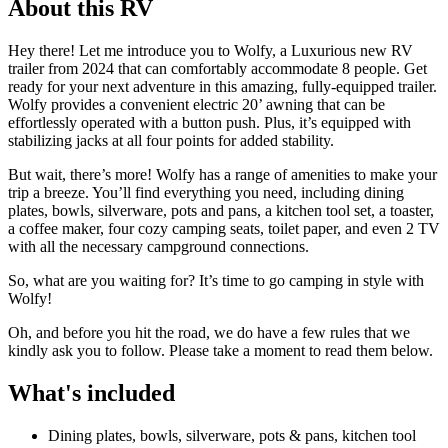
About this RV
Hey there! Let me introduce you to Wolfy, a Luxurious new RV
trailer from 2024 that can comfortably accommodate 8 people. Get
ready for your next adventure in this amazing, fully-equipped trailer.
Wolfy provides a convenient electric 20’ awning that can be
effortlessly operated with a button push. Plus, it’s equipped with
stabilizing jacks at all four points for added stability.
But wait, there’s more! Wolfy has a range of amenities to make your
trip a breeze. You’ll find everything you need, including dining
plates, bowls, silverware, pots and pans, a kitchen tool set, a toaster,
a coffee maker, four cozy camping seats, toilet paper, and even 2 TV
with all the necessary campground connections.
So, what are you waiting for? It’s time to go camping in style with
Wolfy!
Oh, and before you hit the road, we do have a few rules that we
kindly ask you to follow. Please take a moment to read them below.
What's included
Dining plates, bowls, silverware, pots & pans, kitchen tool