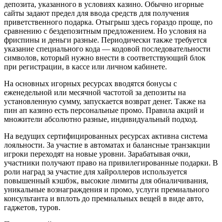
депозита, указанного в условиях казино. Обычно игорные
сайты задают предел для ввода средств для получения
приветственного подарка. Отыгрыш здесь гораздо проще, по
сравнению с бездепозитным предложением. Но условия на
фриспины и деньги разные. Периодически также требуется
указание специального кода — кодовой последовательности
символов, который нужно внести в соответствующий блок
при регистрации, в кассе или личном кабинете.
На основных игорных ресурсах вводятся бонусы с
еженедельной или месячной частотой за депозиты на
установленную сумму, запускается возврат денег. Также на
пин ап казино есть персональные промо. Правила акций и
множители абсолютно разные, индивидуальный подход.
На ведущих сертифицированных ресурсах активна система
лояльности. За участие в автоматах и балансные транзакции
игроки переходят на новые уровни. Зарабатывая очки,
участники получают право на привилегированные подарки. В
роли наград за участие для хайроллеров используется
повышенный кэшбэк, высокие лимиты для обналичивания,
уникальные вознаграждения и промо, услуги премиального
консультанта и вплоть до премиальных вещей в виде авто,
гаджетов, туров.