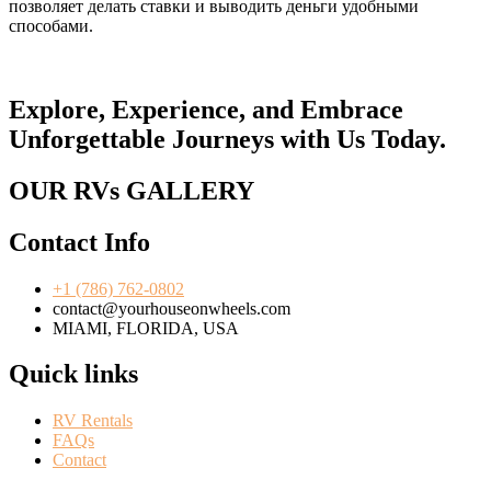
позволяет делать ставки и выводить деньги удобными
способами.
Explore, Experience, and Embrace
Unforgettable Journeys with Us Today.
OUR RVs GALLERY
Contact Info
+1 (786) 762-0802
contact@yourhouseonwheels.com
MIAMI, FLORIDA, USA
Quick links
RV Rentals
FAQs
Contact