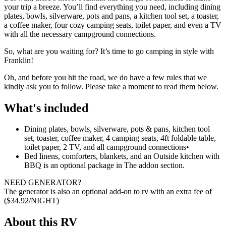
your trip a breeze. You’ll find everything you need, including dining
plates, bowls, silverware, pots and pans, a kitchen tool set, a toaster,
a coffee maker, four cozy camping seats, toilet paper, and even a TV
with all the necessary campground connections.
So, what are you waiting for? It’s time to go camping in style with
Franklin!
Oh, and before you hit the road, we do have a few rules that we
kindly ask you to follow. Please take a moment to read them below.
What's included
Dining plates, bowls, silverware, pots & pans, kitchen tool
set, toaster, coffee maker, 4 camping seats, 4ft foldable table,
toilet paper, 2 TV, and all campground connections
•
Bed linens, comforters, blankets, and an Outside kitchen with
BBQ is an optional package in The addon section.
NEED GENERATOR?
The generator is also an optional add-on to rv with an extra fee of
($34.92/NIGHT)
About this RV