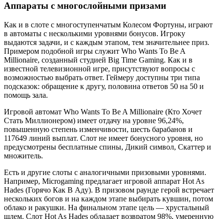
Аппараты с многослойными призами
Как и в слоте с многоступенчатым Колесом Фортуны, играют
в автоматы с несколькими уровнями бонусов. Игроку
выдаются задачи, и с каждым этапом, тем значительнее приз.
Примером подобной игры служит Who Wants To Be A
Millionaire, созданный студией Big Time Gaming. Как и в
известной телевизионной игре, присутствуют вопросы с
возможностью выбрать ответ. Геймеру доступны три типа
подсказок: обращение к другу, половина ответов 50 на 50 и
помощь зала.
Игровой автомат Who Wants To Be A Millionaire (Кто Хочет
Стать Миллионером) имеет отдачу на уровне 96,24%,
повышенную степень изменчивости, шесть барабанов и
117649 линий выплат. Слот не имеет бонусного уровня, но
предусмотрены бесплатные спины, Дикий символ, Скаттер и
множитель.
Есть и другие слоты с аналогичными призовыми уровнями.
Например, Microgaming предлагает игровой аппарат Hot As
Hades (Горячо Как В Аду). В призовом раунде герой встречает
нескольких богов и на каждом этапе выбирать кувшин, потом
облако и ракушки. На финальном этапе цель — хрустальный
шлем. Слот Hot As Hades обладает возвратом 98%, умеренную