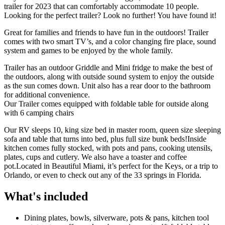
trailer for 2023 that can comfortably accommodate 10 people.
Looking for the perfect trailer? Look no further! You have found it!
Great for families and friends to have fun in the outdoors! Trailer
comes with two smart TV’s, and a color changing fire place, sound
system and games to be enjoyed by the whole family.
Trailer has an outdoor Griddle and Mini fridge to make the best of
the outdoors, along with outside sound system to enjoy the outside
as the sun comes down. Unit also has a rear door to the bathroom
for additional convenience.
Our Trailer comes equipped with foldable table for outside along
with 6 camping chairs
Our RV sleeps 10, king size bed in master room, queen size sleeping
sofa and table that turns into bed, plus full size bunk beds!
Inside
kitchen comes fully stocked, with pots and pans, cooking utensils,
plates, cups and cutlery. We also have a toaster and coffee
pot.
Located in Beautiful Miami, it’s perfect for the Keys, or a trip to
Orlando, or even to check out any of the 33 springs in Florida.
What's included
Dining plates, bowls, silverware, pots & pans, kitchen tool