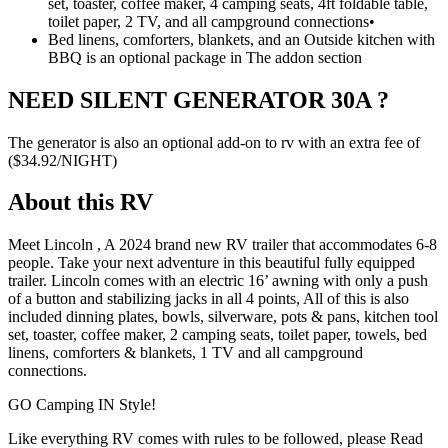
set, toaster, coffee maker, 4 camping seats, 4ft foldable table,
toilet paper, 2 TV, and all campground connections
•
Bed linens, comforters, blankets, and an Outside kitchen with
BBQ is an optional package in The addon section
NEED SILENT GENERATOR 30A ?
The generator is also an optional add-on to rv with an extra fee of
($34.92/NIGHT)
About this RV
Meet Lincoln , A 2024 brand new RV trailer that accommodates 6-8
people. Take your next adventure in this beautiful fully equipped
trailer. Lincoln comes with an electric 16’ awning with only a push
of a button and stabilizing jacks in all 4 points, All of this is also
included dinning plates, bowls, silverware, pots & pans, kitchen tool
set, toaster, coffee maker, 2 camping seats, toilet paper, towels, bed
linens, comforters & blankets, 1 TV and all campground
connections.
GO Camping IN Style!
Like everything RV comes with rules to be followed, please Read