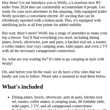
Hey there! Let me introduce you to Wolfy, a Luxurious new RV
trailer from 2024 that can comfortably accommodate 8 people. Get
ready for your next adventure in this amazing, fully-equipped trailer.
Wolfy provides a convenient electric 20’ awning that can be
effortlessly operated with a button push. Plus, it’s equipped with
stabilizing jacks at all four points for added stability.
But wait, there’s more! Wolfy has a range of amenities to make your
trip a breeze. You’ll find everything you need, including dining
plates, bowls, silverware, pots and pans, a kitchen tool set, a toaster,
a coffee maker, four cozy camping seats, toilet paper, and even 2 TV
with all the necessary campground connections.
So, what are you waiting for? It’s time to go camping in style with
Wolfy!
Oh, and before you hit the road, we do have a few rules that we
kindly ask you to follow. Please take a moment to read them below.
What's included
Dining plates, bowls, silverware, pots & pans, kitchen tool
set, toaster, coffee maker, 4 camping seats, 4ft foldable table,
toilet paper, 2 TV, and all campground connections
•