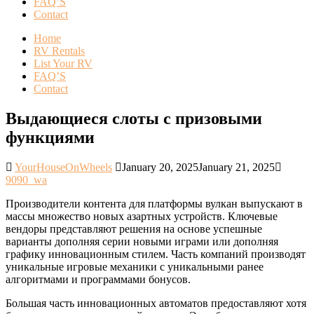
FAQ’S
Contact
Home
RV Rentals
List Your RV
FAQ’S
Contact
Выдающиеся слоты с призовыми
функциями
YourHouseOnWheels
January 20, 2025
January 21, 2025
9090_wa
Производители контента для платформы вулкан выпускают в
массы множество новых азартных устройств. Ключевые
вендоры представляют решения на основе успешные
варианты дополняя серии новыми играми или дополняя
графику инновационным стилем. Часть компаний производят
уникальные игровые механики с уникальными ранее
алгоритмами и программами бонусов.
Большая часть инновационных автоматов предоставляют хотя