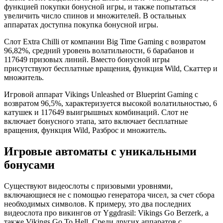
функцией покупки бонусной игры, и также попытаться
увеличить число спинов и множителей. В остальных
аппаратах доступна покупка бонусной игры.
Слот Extra Chilli от компании Big Time Gaming с возвратом
96,82%, средний уровень волатильности, 6 барабанов и
117649 призовых линий. Вместо бонусной игры
присутствуют бесплатные вращения, функция Wild, Скаттер и
множитель.
Игровой аппарат Vikings Unleashed от Blueprint Gaming с
возвратом 96,5%, характеризуется высокой волатильностью, 6
катушек и 117649 выигрышных комбинаций. Слот не
включает бонусного этапа, зато включает бесплатные
вращения, функция Wild, Разброс и множитель.
Игровые автоматы с уникальными
бонусами
Существуют видеослоты с призовыми уровнями,
включающиеся не с помощью генератора чисел, за счет сбора
необходимых символов. К примеру, это два последних
видеослота про викингов от Yggdrasil: Vikings Go Berzerk, а
также Vikings Go To Hell. Среди других аппаратов с