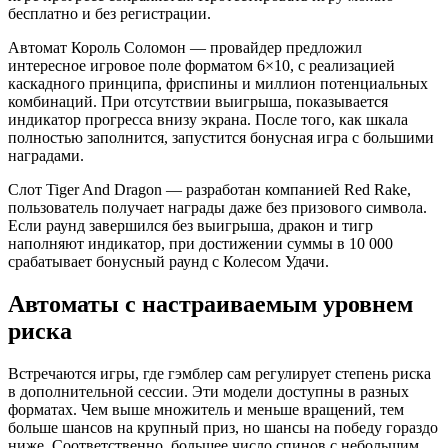
бесплатно и без регистрации.
Автомат Король Соломон — провайдер предложил
интересное игровое поле форматом 6×10, с реализацией
каскадного принципа, фриспины и миллион потенциальных
комбинаций. При отсутствии выигрыша, показывается
индикатор прогресса внизу экрана. После того, как шкала
полностью заполнится, запустится бонусная игра с большими
наградами.
Слот Tiger And Dragon — разработан компанией Red Rake,
пользователь получает награды даже без призового символа.
Если раунд завершился без выигрыша, дракон и тигр
наполняют индикатор, при достижении суммы в 10 000
срабатывает бонусный раунд с Колесом Удачи.
Автоматы с настраиваемым уровнем
риска
Встречаются игры, где гэмблер сам регулирует степень риска
в дополнительной сессии. Эти модели доступны в разных
форматах. Чем выше множитель и меньше вращений, тем
больше шансов на крупный приз, но шансы на победу гораздо
ниже. Соответственно, большее число спинов с небольшим