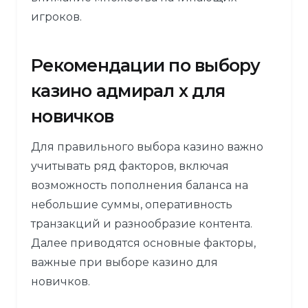
игроков.
Рекомендации по выбору
казино адмирал х для
новичков
Для правильного выбора казино важно
учитывать ряд факторов, включая
возможность пополнения баланса на
небольшие суммы, оперативность
транзакций и разнообразие контента.
Далее приводятся основные факторы,
важные при выборе казино для
новичков.