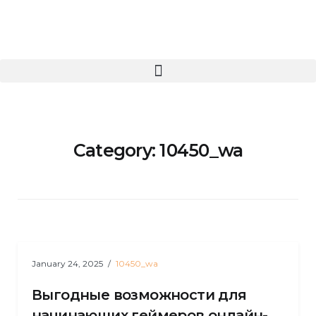
Category:
10450_wa
January 24, 2025
10450_wa
Выгодные возможности для
начинающих геймеров онлайн-