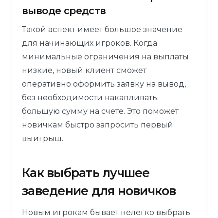
выводе средств
Такой аспект имеет большое значение
для начинающих игроков. Когда
минимальные ограничения на выплаты
низкие, новый клиент сможет
оперативно оформить заявку на вывод,
без необходимости накапливать
большую сумму на счете. Это поможет
новичкам быстро запросить первый
выигрыш.
Как выбрать лучшее
заведение для новичков
Новым игрокам бывает нелегко выбрать