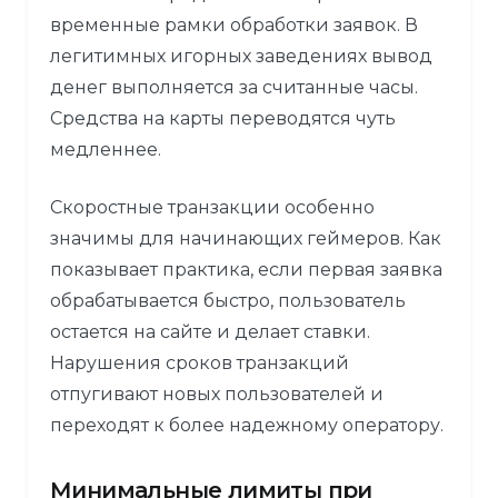
временные рамки обработки заявок. В
легитимных игорных заведениях вывод
денег выполняется за считанные часы.
Средства на карты переводятся чуть
медленнее.
Скоростные транзакции особенно
значимы для начинающих геймеров. Как
показывает практика, если первая заявка
обрабатывается быстро, пользователь
остается на сайте и делает ставки.
Нарушения сроков транзакций
отпугивают новых пользователей и
переходят к более надежному оператору.
Минимальные лимиты при