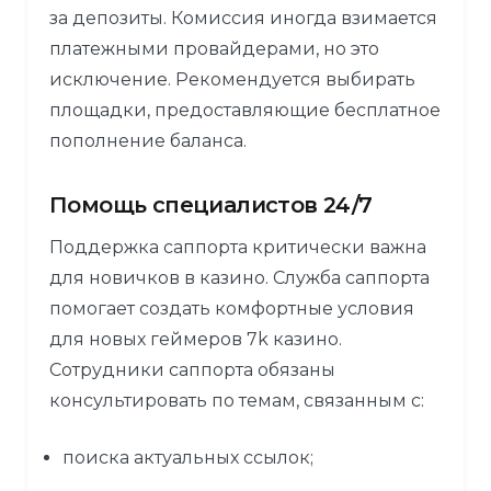
за депозиты. Комиссия иногда взимается
платежными провайдерами, но это
исключение. Рекомендуется выбирать
площадки, предоставляющие бесплатное
пополнение баланса.
Помощь специалистов 24/7
Поддержка саппорта критически важна
для новичков в казино. Служба саппорта
помогает создать комфортные условия
для новых геймеров 7k казино.
Сотрудники саппорта обязаны
консультировать по темам, связанным с:
поиска актуальных ссылок;