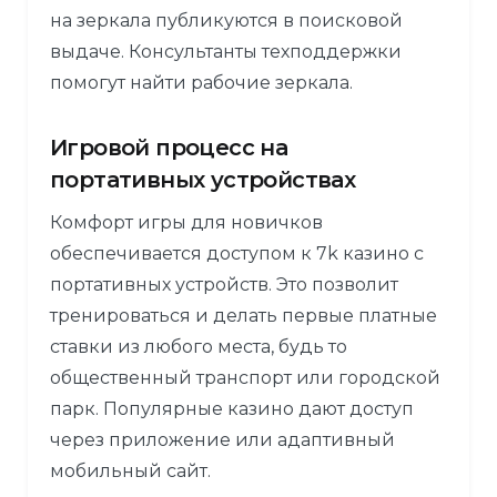
на зеркала публикуются в поисковой
выдаче. Консультанты техподдержки
помогут найти рабочие зеркала.
Игровой процесс на
портативных устройствах
Комфорт игры для новичков
обеспечивается доступом к 7k казино с
портативных устройств. Это позволит
тренироваться и делать первые платные
ставки из любого места, будь то
общественный транспорт или городской
парк. Популярные казино дают доступ
через приложение или адаптивный
мобильный сайт.