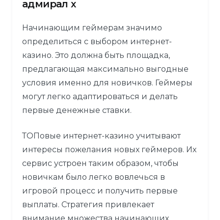
адмирал х
Начинающим геймерам значимо
определиться с выбором интернет-
казино. Это должна быть площадка,
предлагающая максимально выгодные
условия именно для новичков. Геймеры
могут легко адаптироваться и делать
первые денежные ставки.
ТОПовые интернет-казино учитывают
интересы пожелания новых геймеров. Их
сервис устроен таким образом, чтобы
новичкам было легко вовлечься в
игровой процесс и получить первые
выплаты. Стратегия привлекает
внимание множества начинающих