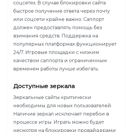
соцсетях. В случае блокировки сайта
быстрое получение ответа через почту
или соцсети крайне важно. Саппорт
должен предоставлять помощь без
взимания средств. Поддержка на
популярных платформах функционирует
24/7. Игровые площадки с низким
качеством саппорта и ограниченным
временем работы лучше избегать.
Доступные зеркала
Зеркальные сайты критически
необходимы для новых пользователей.
Наличие зеркал исключает перебои в
процессе игры. Играть можно будет
несмотря на блокировки провайдерами