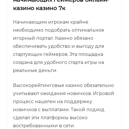
казино казино 7к
Начинающим игрокам крайне
необходимо подобрать оптимальное
игорный портал. Казино обязано
обеспечивать удобство и выгоду для
стартующих геймеров. Эта площадка
создана для удобного старта игры на
реальные деньги.
Высокорейтинговые казино обязательно
учитывают ожидания новичков. Игровой
процесс нацелен на поддержку
новичков с выплатами. Такой подход
сделал эти платформы высоко
востребованными в сети.