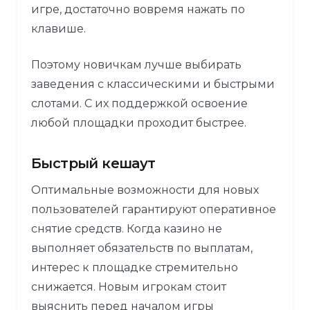
игре, достаточно вовремя нажать по
клавише.
Поэтому новичкам лучше выбирать
заведения с классическими и быстрыми
слотами. С их поддержкой освоение
любой площадки проходит быстрее.
Быстрый кешаут
Оптимальные возможности для новых
пользователей гарантируют оперативное
снятие средств. Когда казино не
выполняет обязательств по выплатам,
интерес к площадке стремительно
снижается. Новым игрокам стоит
выяснить перед началом игры