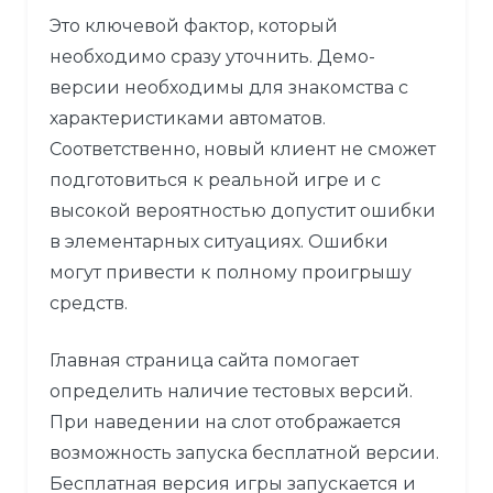
Это ключевой фактор, который
необходимо сразу уточнить. Демо-
версии необходимы для знакомства с
характеристиками автоматов.
Соответственно, новый клиент не сможет
подготовиться к реальной игре и с
высокой вероятностью допустит ошибки
в элементарных ситуациях. Ошибки
могут привести к полному проигрышу
средств.
Главная страница сайта помогает
определить наличие тестовых версий.
При наведении на слот отображается
возможность запуска бесплатной версии.
Бесплатная версия игры запускается и