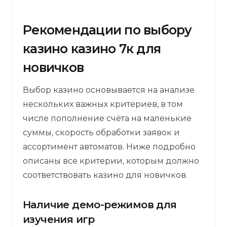
Рекомендации по выбору
казино казино 7к для
новичков
Выбор казино основывается на анализе
нескольких важных критериев, в том
числе пополнение счёта на маленькие
суммы, скорость обработки заявок и
ассортимент автоматов. Ниже подробно
описаны все критерии, которым должно
соответствовать казино для новичков.
Наличие демо-режимов для
изучения игр