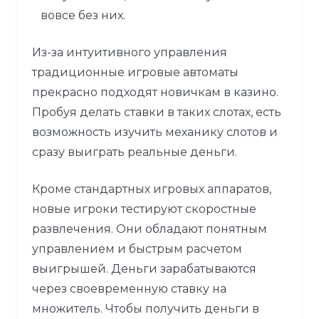
вовсе без них.
Из-за интуитивного управления
традиционные игровые автоматы
прекрасно подходят новичкам в казино.
Пробуя делать ставки в таких слотах, есть
возможность изучить механику слотов и
сразу выиграть реальные деньги.
Кроме стандартных игровых аппаратов,
новые игроки тестируют скоростные
развлечения. Они обладают понятным
управлением и быстрым расчетом
выигрышей. Деньги зарабатываются
через своевременную ставку на
множитель. Чтобы получить деньги в