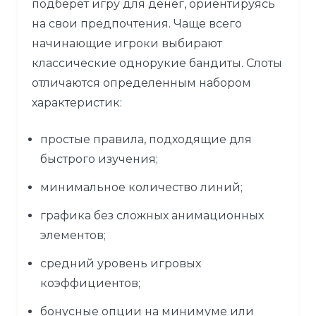
подберет игру для денег, ориентируясь
на свои предпочтения. Чаще всего
начинающие игроки выбирают
классические однорукие бандиты. Слоты
отличаются определенным набором
характеристик:
простые правила, подходящие для
быстрого изучения;
минимальное количество линий;
графика без сложных анимационных
элементов;
средний уровень игровых
коэффициентов;
бонусные опции на минимуме или