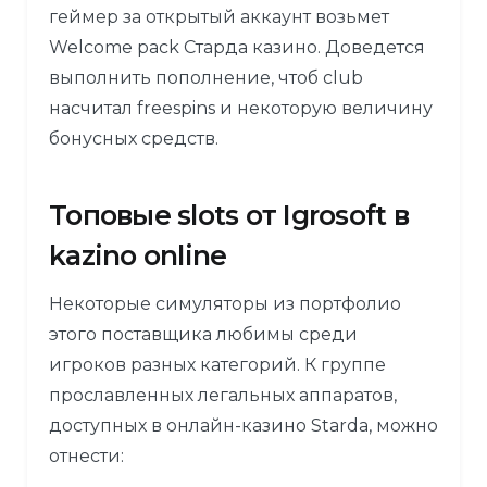
геймер за открытый аккаунт возьмет
Welcome pack Старда казино. Доведется
выполнить пополнение, чтоб club
насчитал freespins и некоторую величину
бонусных средств.
Топовые slots от Igrosoft в
kazino online
Некоторые симуляторы из портфолио
этого поставщика любимы среди
игроков разных категорий. К группе
прославленных легальных аппаратов,
доступных в онлайн-казино Starda, можно
отнести: