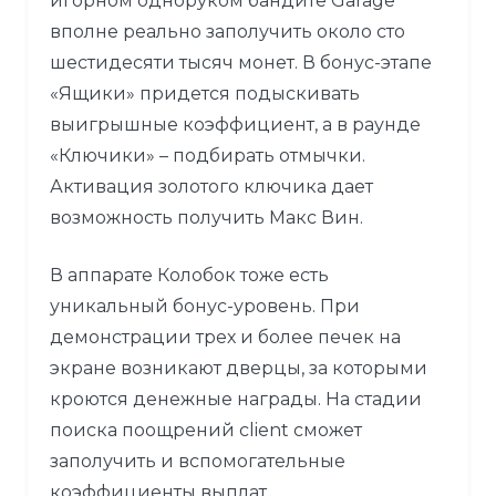
игорном одноруком бандите Garage
вполне реально заполучить около сто
шестидесяти тысяч монет. В бонус-этапе
«Ящики» придется подыскивать
выигрышные коэффициент, а в раунде
«Ключики» – подбирать отмычки.
Активация золотого ключика дает
возможность получить Макс Вин.
В аппарате Колобок тоже есть
уникальный бонус-уровень. При
демонстрации трех и более печек на
экране возникают дверцы, за которыми
кроются денежные награды. На стадии
поиска поощрений client сможет
заполучить и вспомогательные
коэффициенты выплат.