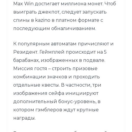
Max Win достигает миллиона монет. Чтоб
выиграть джекпот, следует запускать
спины в kazino в платном формате с
последующим обналичиванием.
К популярным автоматам причисляют и
Резидент. Геймплей происходит на 5
барабанах, изображенных в подвале.
Миссия гостя – строить призовые
комбинации значков и проходить
отдельные квесты. В частности, три
изображения сейфа инициируют
дополнительный бонус-уровень, в
котором гэмблеров ждут крупные
награды.