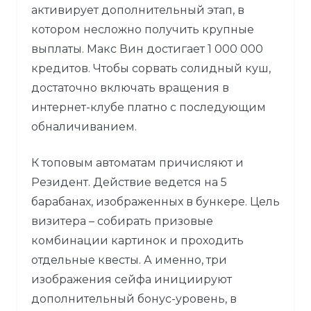
активирует дополнительный этап, в
котором несложно получить крупные
выплаты. Макс Вин достигает 1 000 000
кредитов. Чтобы сорвать солидный куш,
достаточно включать вращения в
интернет-клубе платно с последующим
обналичиванием.
К топовым автоматам причисляют и
Резидент. Действие ведется на 5
барабанах, изображенных в бункере. Цель
визитера – собирать призовые
комбинации картинок и проходить
отдельные квесты. А именно, три
изображения сейфа инициируют
дополнительный бонус-уровень, в