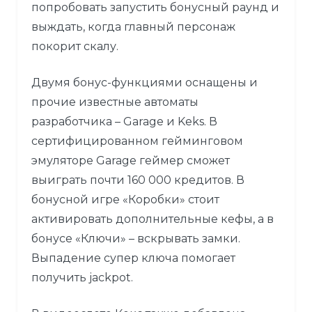
попробовать запустить бонусный раунд и
выждать, когда главный персонаж
покорит скалу.
Двумя бонус-функциями оснащены и
прочие известные автоматы
разработчика – Garage и Keks. В
сертифицированном гейминговом
эмуляторе Garage геймер сможет
выиграть почти 160 000 кредитов. В
бонусной игре «Коробки» стоит
активировать дополнительные кефы, а в
бонусе «Ключи» – вскрывать замки.
Выпадение супер ключа помогает
получить jackpot.