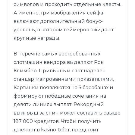
символов и проходить отдельные квесты.
А именно, три изображения сейфа
включают дополнительный бонус-
уровень, в котором геймеров ожидают
крупные награды.
В перечне самых востребованных
слотмашин вендора выделяют Рок
Климбер. Привычный слот наделен
стандартизированными показателями.
Картинки появляются на 5 барабанах и
формируют победные сочетания на
девяти линиях выплат. Рекордный
выигрыш за спин может составить свыше
187 000 кредитов. Чтобы получить
джекпот в kasino 1хбет, предстоит