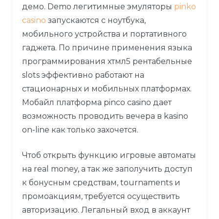
демо. Demo легитимные эмуляторы
pinko
casino
запускаются с ноутбука,
мобильного устройства и портативного
гаджета. По причине применения языка
программирования хтмл5 рентабельные
slots эффективно работают на
стационарных и мобильных платформах.
Мобайл платформа pinco casino дает
возможность проводить вечера в kasino
on-line как только захочется.
Чтоб открыть функцию игровые автоматы
на real money, а так же заполучить доступ
к бонусным средствам, tournaments и
промоакциям, требуется осуществить
авторизацию. Легальный вход в аккаунт