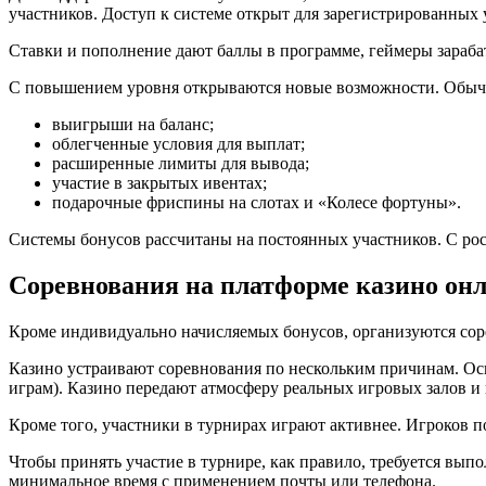
участников. Доступ к системе открыт для зарегистрированных 
Ставки и пополнение дают баллы в программе, геймеры зараб
С повышением уровня открываются новые возможности. Обычн
выигрыши на баланс;
облегченные условия для выплат;
расширенные лимиты для вывода;
участие в закрытых ивентах;
подарочные фриспины на слотах и «Колесе фортуны».
Системы бонусов рассчитаны на постоянных участников. С рост
Соревнования на платформе казино он
Кроме индивидуально начисляемых бонусов, организуются соре
Казино устраивают соревнования по нескольким причинам. Ос
играм). Казино передают атмосферу реальных игровых залов и
Кроме того, участники в турнирах играют активнее. Игроков 
Чтобы принять участие в турнире, как правило, требуется вып
минимальное время с применением почты или телефона.