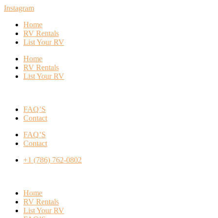
Instagram
Home
RV Rentals
List Your RV
Home
RV Rentals
List Your RV
FAQ’S
Contact
FAQ’S
Contact
+1 (786) 762-0802
Home
RV Rentals
List Your RV