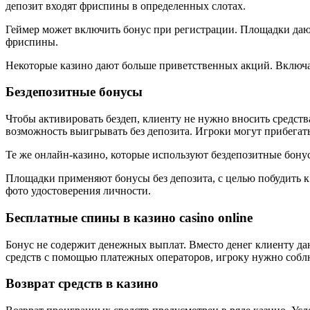
депозит входят фриспины в определенных слотах.
Геймер может включить бонус при регистрации. Площадки даю
фриспины.
Некоторые казино дают больше приветственных акций. Включае
Бездепозитные бонусы
Чтобы активировать бездеп, клиенту не нужно вносить средст
возможность выигрывать без депозита. Игроки могут прибегат
Те же онлайн-казино, которые используют бездепозитные бонус
Площадки применяют бонусы без депозита, с целью побудить к 
фото удостоверения личности.
Бесплатные спины в казино casino online
Бонус не содержит денежных выплат. Вместо денег клиенту да
средств с помощью платежных операторов, игроку нужно собл
Возврат средств в казино