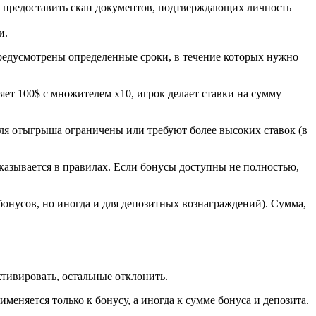
мо предоставить скан документов, подтверждающих личность
и.
редусмотрены определенные сроки, в течение которых нужно
ет 100$ с множителем х10, игрок делает ставки на сумму
ля отыгрыша ограничены или требуют более высоких ставок (в
казывается в правилах. Если бонусы доступны не полностью,
онусов, но иногда и для депозитных вознаграждений). Сумма,
тивировать, остальные отклонить.
няется только к бонусу, а иногда к сумме бонуса и депозита.