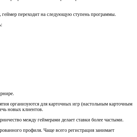
, геймер переходит на следующую ступень программы.
:
урнире.
ятия организуются для карточных игр (настольным карточным
ечь новых клиентов.
ерничество между геймерами делает ставки более частыми.
ированного профиля. Чаще всего регистрация занимает