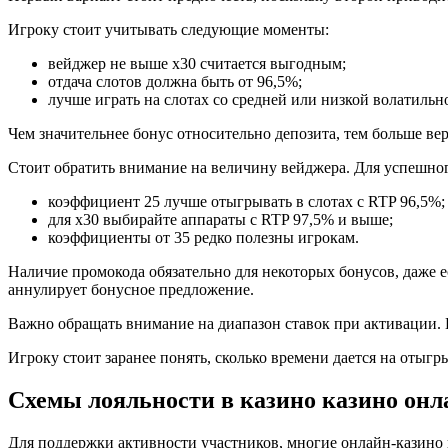
Игроку стоит учитывать следующие моменты:
вейджер не выше х30 считается выгодным;
отдача слотов должна быть от 96,5%;
лучше играть на слотах со средней или низкой волатильн
Чем значительнее бонус относительно депозита, тем больше 
Стоит обратить внимание на величину вейджера. Для успешно
коэффициент 25 лучше отыгрывать в слотах с RTP 96,5%;
для х30 выбирайте аппараты с RTP 97,5% и выше;
коэффициенты от 35 редко полезны игрокам.
Наличие промокода обязательно для некоторых бонусов, даже 
аннулирует бонусное предложение.
Важно обращать внимание на диапазон ставок при активации. 
Игроку стоит заранее понять, сколько времени дается на отыг
Схемы лояльности в казино казино онл
Для поддержки активности участников, многие онлайн-казин