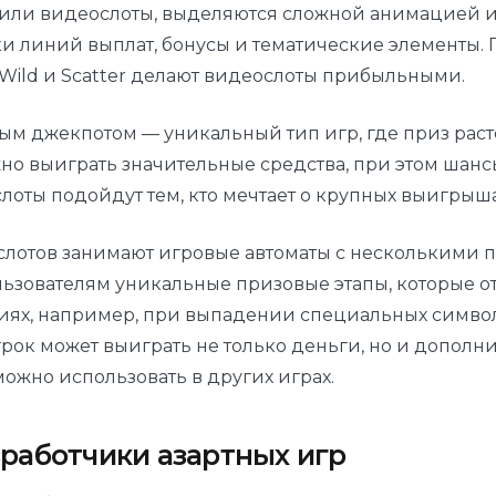
или видеослоты, выделяются сложной анимацией и 
ки линий выплат, бонусы и тематические элементы. 
ild и Scatter делают видеослоты прибыльными.
ым джекпотом — уникальный тип игр, где приз расте
но выиграть значительные средства, при этом шан
лоты подойдут тем, кто мечтает о крупных выигрыш
слотов занимают игровые автоматы с несколькими
ьзователям уникальные призовые этапы, которые о
ях, например, при выпадении специальных символо
грок может выиграть не только деньги, но и допол
ожно использовать в других играх.
работчики азартных игр