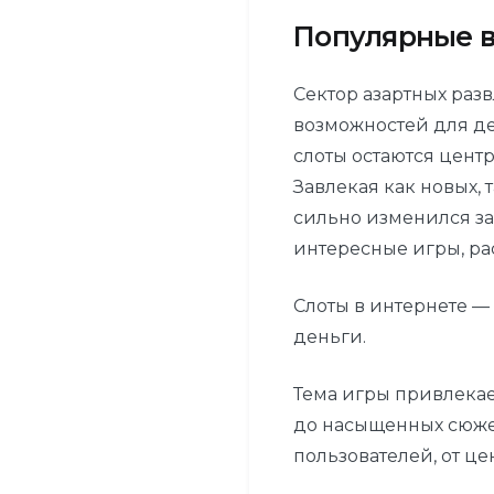
Популярные в
Сектор азартных раз
возможностей для де
слоты остаются цент
Завлекая как новых, 
сильно изменился за
интересные игры, ра
Слоты в интернете — 
деньги.
Тема игры привлекае
до насыщенных сюж
пользователей, от ц