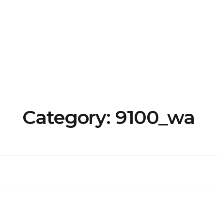
Category:
9100_wa