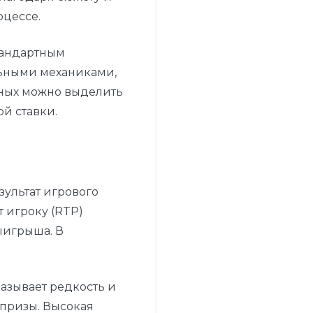
цессе.
стандартным
ьными механиками,
рных можно выделить
ой ставки.
зультат игрового
т игроку (RTP)
ыигрыша. В
азывает редкость и
 призы. Высокая