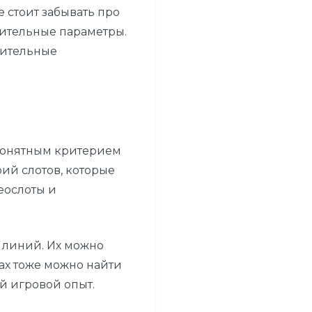
 стоит забывать про
нительные параметры.
нительные
 понятным критерием
ий слотов, которые
еослоты и
а линий. Их можно
ах тоже можно найти
й игровой опыт.