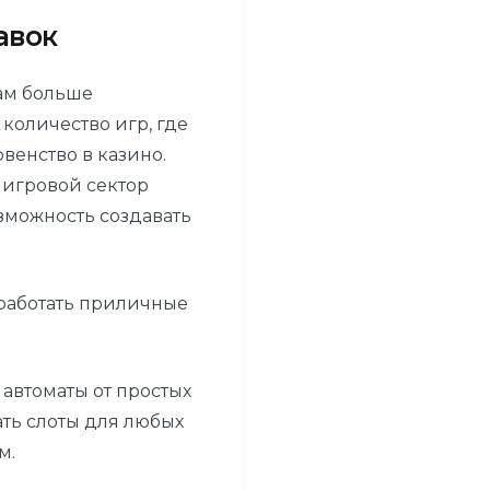
авок
кам больше
количество игр, где
венство в казино.
о игровой сектор
зможность создавать
заработать приличные
автоматы от простых
ать слоты для любых
м.