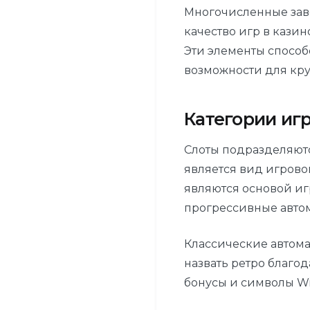
Многочисленные заве
качество игр в кази
Эти элементы способ
возможности для кр
Категории иг
Слоты подразделяютс
является вид игрово
являются основой иг
прогрессивные автом
Классические автома
назвать ретро благо
бонусы и символы Wi