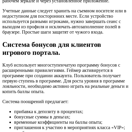
рабочем зеркале и через установленное приложение.
Учетные данные следует хранить на съемном носителе или в
недоступном для посторонних месте. Если устройство
используется разными игроками, нужно завершать сеанс с
выходом из профиля и исключать автозаполнение полей в
браузере. Простые шаги защитят от чужого входа.
Система бонусов для клиентов
игрового портала.
Клуб использует многоступенчатую программу бонусов с
расширенными привилегиями. Геймер активируется в
программе при создании аккаунта. Пользователь получает
первую ступень в программе. Для роста уровня в программе
лояльности, необходимо активно играть на реальные деньги и
копить баллы опыта.
Система поощрений предлагает:
прибавка к депозиту в процентах;
бонусные суммы в деньгах;
временные коэффициенты на баллы опыта;
приглашения к участию в мероприятиях класса «VIP»;