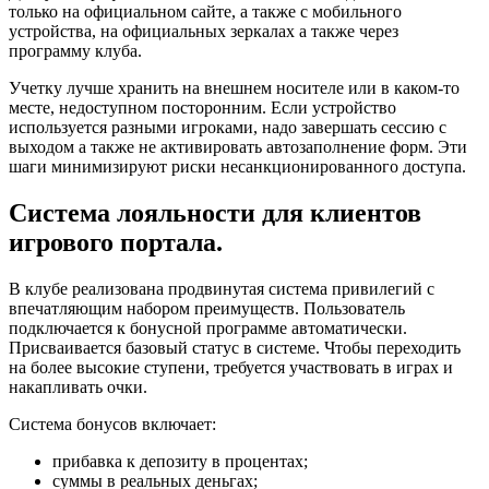
только на официальном сайте, а также с мобильного
устройства, на официальных зеркалах а также через
программу клуба.
Учетку лучше хранить на внешнем носителе или в каком-то
месте, недоступном посторонним. Если устройство
используется разными игроками, надо завершать сессию с
выходом а также не активировать автозаполнение форм. Эти
шаги минимизируют риски несанкционированного доступа.
Система лояльности для клиентов
игрового портала.
В клубе реализована продвинутая система привилегий с
впечатляющим набором преимуществ. Пользователь
подключается к бонусной программе автоматически.
Присваивается базовый статус в системе. Чтобы переходить
на более высокие ступени, требуется участвовать в играх и
накапливать очки.
Система бонусов включает:
прибавка к депозиту в процентах;
суммы в реальных деньгах;