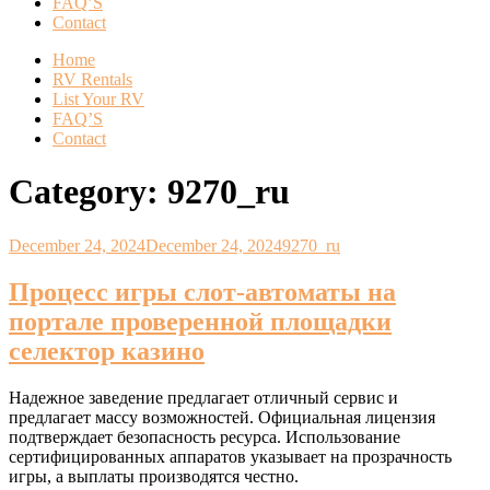
FAQ’S
Contact
Home
RV Rentals
List Your RV
FAQ’S
Contact
Category:
9270_ru
December 24, 2024
December 24, 2024
9270_ru
Процесс игры слот-автоматы на
портале проверенной площадки
селектор казино
Надежное заведение предлагает отличный сервис и
предлагает массу возможностей. Официальная лицензия
подтверждает безопасность ресурса. Использование
сертифицированных аппаратов указывает на прозрачность
игры, а выплаты производятся честно.