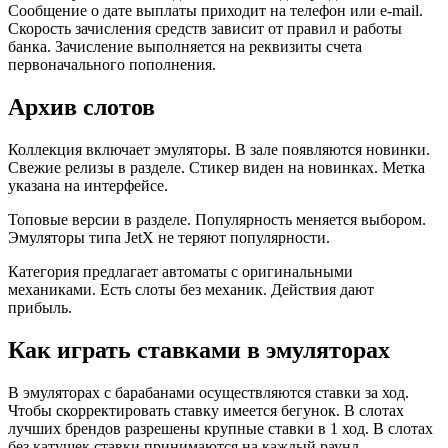
Сообщение о дате выплаты приходит на телефон или e-mail.
Скорость зачисления средств зависит от правил и работы
банка. Зачисление выполняется на реквизиты счета
первоначального пополнения.
Архив слотов
Коллекция включает эмуляторы. В зале появляются новинки.
Свежие релизы в разделе. Стикер виден на новинках. Метка
указана на интерфейсе.
Топовые версии в разделе. Популярность меняется выбором.
Эмуляторы типа JetX не теряют популярности.
Категория предлагает автоматы с оригинальными
механиками. Есть слоты без механик. Действия дают
прибыль.
Как играть ставками в эмуляторах
В эмуляторах с барабанами осуществляются ставки за ход.
Чтобы скорректировать ставку имеется бегунок. В слотах
лучших брендов разрешены крупные ставки в 1 ход. В слотах
без катушек ставки принимаются на каждый раунд.