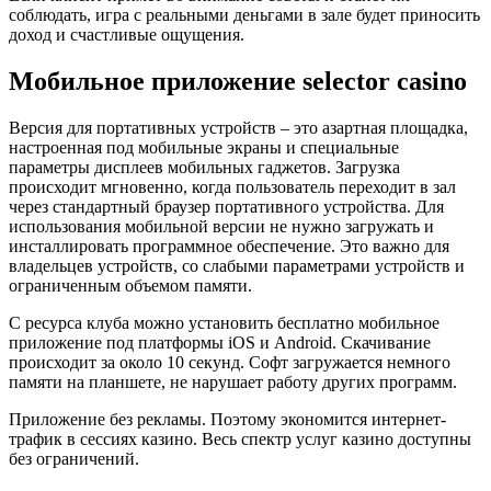
соблюдать, игра с реальными деньгами в зале будет приносить
доход и счастливые ощущения.
Мобильное приложение selector casino
Версия для портативных устройств – это азартная площадка,
настроенная под мобильные экраны и специальные
параметры дисплеев мобильных гаджетов. Загрузка
происходит мгновенно, когда пользователь переходит в зал
через стандартный браузер портативного устройства. Для
использования мобильной версии не нужно загружать и
инсталлировать программное обеспечение. Это важно для
владельцев устройств, со слабыми параметрами устройств и
ограниченным объемом памяти.
С ресурса клуба можно установить бесплатно мобильное
приложение под платформы iOS и Android. Скачивание
происходит за около 10 секунд. Софт загружается немного
памяти на планшете, не нарушает работу других программ.
Приложение без рекламы. Поэтому экономится интернет-
трафик в сессиях казино. Весь спектр услуг казино доступны
без ограничений.