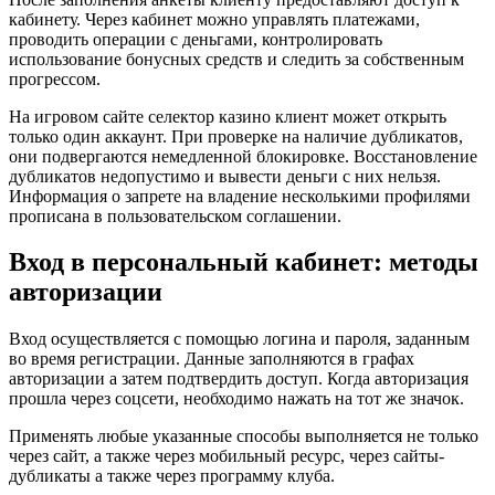
кабинету. Через кабинет можно управлять платежами,
проводить операции с деньгами, контролировать
использование бонусных средств и следить за собственным
прогрессом.
На игровом сайте селектор казино клиент может открыть
только один аккаунт. При проверке на наличие дубликатов,
они подвергаются немедленной блокировке. Восстановление
дубликатов недопустимо и вывести деньги с них нельзя.
Информация о запрете на владение несколькими профилями
прописана в пользовательском соглашении.
Вход в персональный кабинет: методы
авторизации
Вход осуществляется с помощью логина и пароля, заданным
во время регистрации. Данные заполняются в графах
авторизации а затем подтвердить доступ. Когда авторизация
прошла через соцсети, необходимо нажать на тот же значок.
Применять любые указанные способы выполняется не только
через сайт, а также через мобильный ресурс, через сайты-
дубликаты а также через программу клуба.