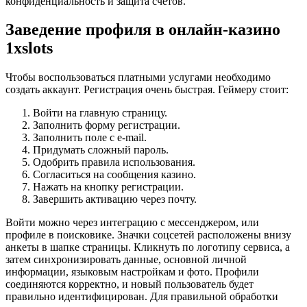
конфиденциальность и защита счетов.
Заведение профиля в онлайн-казино
1xslots
Чтобы воспользоваться платными услугами необходимо
создать аккаунт. Регистрация очень быстрая. Геймеру стоит:
Войти на главную страницу.
Заполнить форму регистрации.
Заполнить поле с e-mail.
Придумать сложный пароль.
Одобрить правила использования.
Согласиться на сообщения казино.
Нажать на кнопку регистрации.
Завершить активацию через почту.
Войти можно через интеграцию с мессенджером, или
профиле в поисковике. Значки соцсетей расположены внизу
анкеты в шапке страницы. Кликнуть по логотипу сервиса, а
затем синхронизировать данные, основной личной
информации, языковым настройкам и фото. Профили
соединяются корректно, и новый пользователь будет
правильно идентифицирован. Для правильной обработки