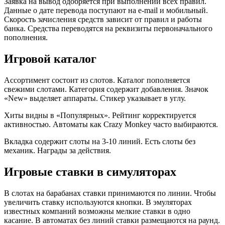
Заявка на вывод одобряется при выполнении всех правил.
Данные о дате перевода поступают на e-mail и мобильный.
Скорость зачисления средств зависит от правил и работы
банка. Средства переводятся на реквизиты первоначального
пополнения.
Игровой каталог
Ассортимент состоит из слотов. Каталог пополняется
свежими слотами. Категория содержит добавления. Значок
«New» выделяет аппараты. Стикер указывает в углу.
Хиты видны в «Популярных». Рейтинг корректируется
активностью. Автоматы как Crazy Monkey часто выбираются.
Вкладка содержит слоты на 3-10 линий. Есть слоты без
механик. Награды за действия.
Игровые ставки в симуляторах
В слотах на барабанах ставки принимаются по линии. Чтобы
увеличить ставку используются кнопки. В эмуляторах
известных компаний возможны мелкие ставки в одно
касание. В автоматах без линий ставки размещаются на раунд.