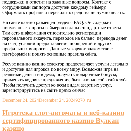
поддержки и ответит на заданные вопросы. Контакт с
сотрудниками саппорта доступен каждому геймеру.
Оформлять профиль и переводить средства не нужно делать.
На сайте казино размещен раздел с FAQ. Он содержит
популярные запросы геймеров и даны стандартные ответы.
Там есть информация относительно регистрации
персонального аккаунта, переводов на баланс, перевода денег
на счет, условий предоставления поощрений и других
профильных вопросов. Данные ускоряют знакомство с
платформой и понять основные правила сайта.
Ресурс казино казино селектор предоставляет услуги легально
и доступен для игроков по всему миру. Возможна игра на
реальные деньги и в демо, получать подарочные бонусы,
применять кодовые предложения, быть частью событий клуба.
Чтобы получить доступ ко всем видам азартных услуг,
зарегистрируйтесь на сайте прямо сейчас.
December 24, 2024
December 24, 2024
9270_ru
Игротека слот-автоматы в веб-казино
сертифицированного казино Вулкан
казино