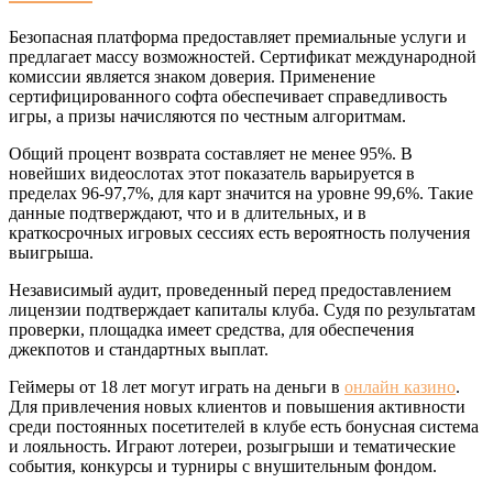
Безопасная платформа предоставляет премиальные услуги и
предлагает массу возможностей. Сертификат международной
комиссии является знаком доверия. Применение
сертифицированного софта обеспечивает справедливость
игры, а призы начисляются по честным алгоритмам.
Общий процент возврата составляет не менее 95%. В
новейших видеослотах этот показатель варьируется в
пределах 96-97,7%, для карт значится на уровне 99,6%. Такие
данные подтверждают, что и в длительных, и в
краткосрочных игровых сессиях есть вероятность получения
выигрыша.
Независимый аудит, проведенный перед предоставлением
лицензии подтверждает капиталы клуба. Судя по результатам
проверки, площадка имеет средства, для обеспечения
джекпотов и стандартных выплат.
Геймеры от 18 лет могут играть на деньги в
онлайн казино
.
Для привлечения новых клиентов и повышения активности
среди постоянных посетителей в клубе есть бонусная система
и лояльность. Играют лотереи, розыгрыши и тематические
события, конкурсы и турниры с внушительным фондом.