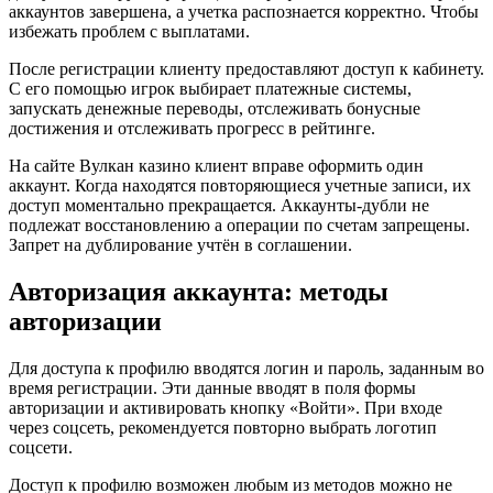
аккаунтов завершена, а учетка распознается корректно. Чтобы
избежать проблем с выплатами.
После регистрации клиенту предоставляют доступ к кабинету.
С его помощью игрок выбирает платежные системы,
запускать денежные переводы, отслеживать бонусные
достижения и отслеживать прогресс в рейтинге.
На сайте Вулкан казино клиент вправе оформить один
аккаунт. Когда находятся повторяющиеся учетные записи, их
доступ моментально прекращается. Аккаунты-дубли не
подлежат восстановлению а операции по счетам запрещены.
Запрет на дублирование учтён в соглашении.
Авторизация аккаунта: методы
авторизации
Для доступа к профилю вводятся логин и пароль, заданным во
время регистрации. Эти данные вводят в поля формы
авторизации и активировать кнопку «Войти». При входе
через соцсеть, рекомендуется повторно выбрать логотип
соцсети.
Доступ к профилю возможен любым из методов можно не