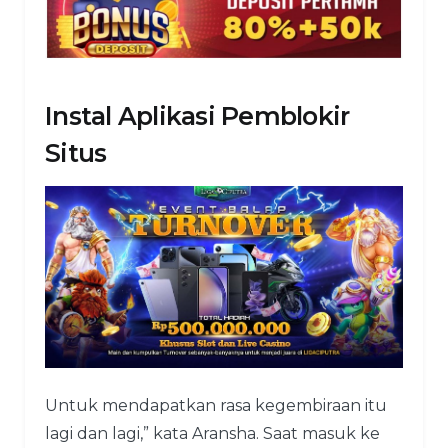
Instal Aplikasi Pemblokir
Situs
Untuk mendapatkan rasa kegembiraan itu
lagi dan lagi,” kata Aransha. Saat masuk ke