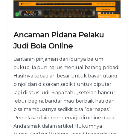
Ancaman Pidana Pelaku
Judi Bola Online
Lantaran pinjaman dari ibunya belum
cukup, Ia pun harus menjual barang pribadi.
Hasilnya sebagian besar untuk bayar utang
pinjol dan disisakan sedikit untuk diputar
lagi di situs judi. Siapa tahu, setelah hancur
lebur begini, bandar mau berbaik hati dan
bisa membuatnya sedikit bisa ”bernapas”.
Penjelasan lain mengenai judi online dapat
Anda simak dalam artikel Hukumnya