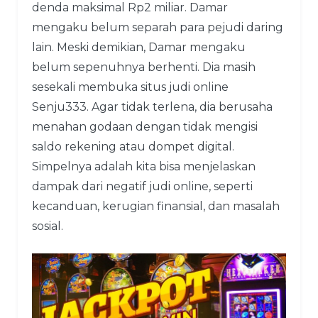
denda maksimal Rp2 miliar. Damar
mengaku belum separah para pejudi daring
lain. Meski demikian, Damar mengaku
belum sepenuhnya berhenti. Dia masih
sesekali membuka situs judi online
Senju333. Agar tidak terlena, dia berusaha
menahan godaan dengan tidak mengisi
saldo rekening atau dompet digital.
Simpelnya adalah kita bisa menjelaskan
dampak dari negatif judi online, seperti
kecanduan, kerugian finansial, dan masalah
sosial.