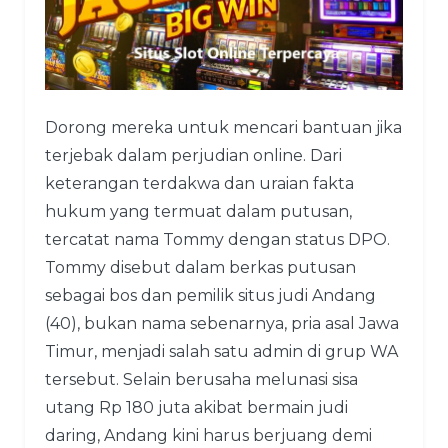
Dorong mereka untuk mencari bantuan jika
terjebak dalam perjudian online. Dari
keterangan terdakwa dan uraian fakta
hukum yang termuat dalam putusan,
tercatat nama Tommy dengan status DPO.
Tommy disebut dalam berkas putusan
sebagai bos dan pemilik situs judi Andang
(40), bukan nama sebenarnya, pria asal Jawa
Timur, menjadi salah satu admin di grup WA
tersebut. Selain berusaha melunasi sisa
utang Rp 180 juta akibat bermain judi
daring, Andang kini harus berjuang demi