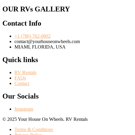
OUR RVs GALLERY
Contact Info
+1 (786) 762-0802
contact@yourhouseonwheels.com
MIAMI, FLORIDA, USA
Quick links
RV Rentals
FAQs
Contact
Our Socials
Instagram
©️ 2025 Your House On Wheels. RV Rentals
Terms & Conditions
Privacy Policy