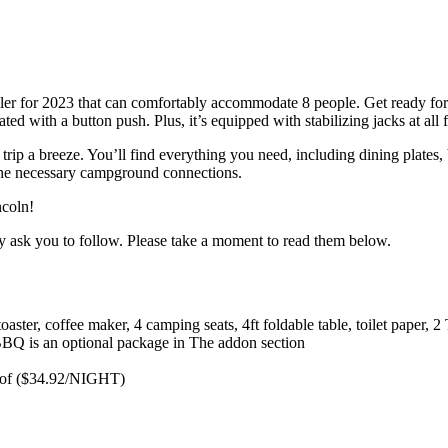
er for 2023 that can comfortably accommodate 8 people. Get ready for y
ed with a button push. Plus, it’s equipped with stabilizing jacks at all f
rip a breeze. You’ll find everything you need, including dining plates, b
 the necessary campground connections.
ncoln!
ly ask you to follow. Please take a moment to read them below.
 toaster, coffee maker, 4 camping seats, 4ft foldable table, toilet paper
 BBQ is an optional package in The addon section
ee of ($34.92/NIGHT)