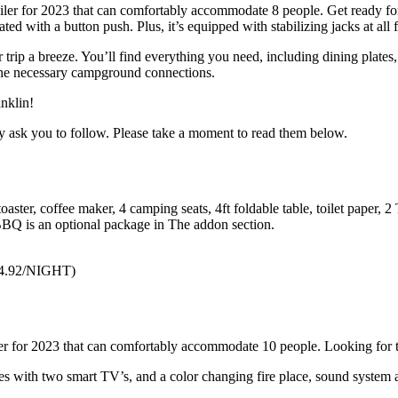
ler for 2023 that can comfortably accommodate 8 people. Get ready for 
ed with a button push. Plus, it’s equipped with stabilizing jacks at all f
trip a breeze. You’ll find everything you need, including dining plates, b
 the necessary campground connections.
anklin!
ly ask you to follow. Please take a moment to read them below.
 toaster, coffee maker, 4 camping seats, 4ft foldable table, toilet paper
BBQ is an optional package in The addon section.
($34.92/NIGHT)
r for 2023 that can comfortably accommodate 10 people. Looking for the
omes with two smart TV’s, and a color changing fire place, sound system