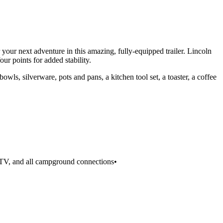
our next adventure in this amazing, fully-equipped trailer. Lincoln
our points for added stability.
owls, silverware, pots and pans, a kitchen tool set, a toaster, a coffee
, 2 TV, and all campground connections
•