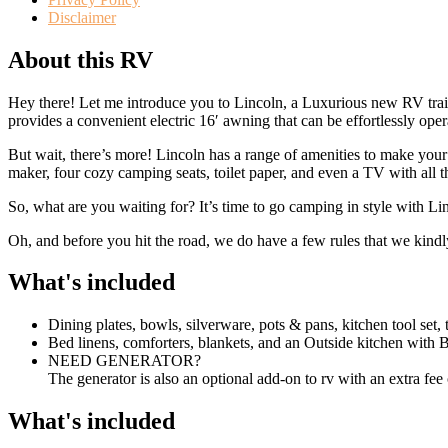
Disclaimer
About this RV
Hey there! Let me introduce you to Lincoln, a Luxurious new RV trail
provides a convenient electric 16′ awning that can be effortlessly operat
But wait, there’s more! Lincoln has a range of amenities to make your t
maker, four cozy camping seats, toilet paper, and even a TV with all
So, what are you waiting for? It’s time to go camping in style with Li
Oh, and before you hit the road, we do have a few rules that we kind
What's included
Dining plates, bowls, silverware, pots & pans, kitchen tool set,
Bed linens, comforters, blankets, and an Outside kitchen with
NEED GENERATOR?
The generator is also an optional add-on to rv with an extra f
What's included