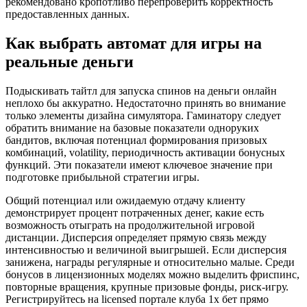
рекомендовано кропотливо перепроверить корректность
предоставленных данных.
Как выбрать автомат для игры на
реальные деньги
Подыскивать тайтл для запуска спинов на деньги онлайн
неплохо бы аккуратно. Недостаточно принять во внимание
только элементы дизайна симулятора. Гаминатору следует
обратить внимание на базовые показатели одноруких
бандитов, включая потенциал формирования призовых
комбинаций, volatility, периодичность активации бонусных
функций. Эти показатели имеют ключевое значение при
подготовке прибыльной стратегии игры.
Общий потенциал или ожидаемую отдачу клиенту
демонстрирует процент потраченных денег, какие есть
возможность отыграть на продолжительной игровой
дистанции. Дисперсия определяет прямую связь между
интенсивностью и величиной выигрышей. Если дисперсия
занижена, награды регулярные и относительно малые. Среди
бонусов в лицензионных моделях можно выделить фриспинс,
повторные вращения, крупные призовые фонды, риск-игру.
Регистрируйтесь на licensed портале клуба 1х бет прямо