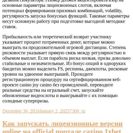
основные параметры лицензионных слотов, включая
потенциал формирования призовых комбинаций, volatility,
регулярность запуска бонусных функций. Таковые параметры
несут основную работу при подготовке выгодной методике
ставок.
Прибыльность или теоретический возврат участнику
указывает процент потраченных денег, которые можно
выиграть на продолжительной игровой дистанции. Степень
рисковости указывает прямую связь между регулярностью и
объемом выплат. Если парабола риска низкая, призы довольно
стабильные и незначительные. Из бонус-опций в одноруких
бандитах можно выделить FS, респины, джекпоты, рисковые
уровни на удвоение выигрышей. Проходите
регистрационную процедуру на сертифицированном веб-
проекте casino joy casino без промедлений, переводите
реальные средства на игральный счет, запускайте
обновленные видеослоты и выигрывайте с их помощью
солидные суперпризы.
December 30, 2024
January 2, 2025
7300_ru
Как запускать лицензионные версии
online на official портале cazino 1xbet