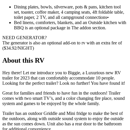
Dining plates, bowls, silverware, pots & pans, kitchen tool
set, toaster, coffee maker, 4 camping seats, 4ft foldable table,
toilet paper, 2 TV, and all campground connections
•
Bed linens, comforters, blankets, and an Outside kitchen with
BBQ is an optional package in The addon section.
NEED GENERATOR?
The generator is also an optional add-on to rv with an extra fee of
($34.92/NIGHT)
About this RV
Hey there! Let me introduce you to Biggie, a Luxurious new RV
trailer for 2023 that can comfortably accommodate 10 people.
Looking for the perfect trailer? Look no further! You have found it!
Great for families and friends to have fun in the outdoors! Trailer
comes with two smart TV’s, and a color changing fire place, sound
system and games to be enjoyed by the whole family.
Trailer has an outdoor Griddle and Mini fridge to make the best of
the outdoors, along with outside sound system to enjoy the outside
as the sun comes down. Unit also has a rear door to the bathroom
for additional convenience.