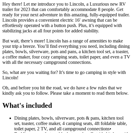
Hey there! Let me introduce you to Lincoln, a Luxurious new RV
trailer for 2023 that can comfortably accommodate 8 people. Get
ready for your next adventure in this amazing, fully-equipped trailer.
Lincoln provides a convenient electric 16′ awning that can be
effortlessly operated with a button push. Plus, it’s equipped with
stabilizing jacks at all four points for added stability.
But wait, there’s more! Lincoln has a range of amenities to make
your trip a breeze. You’ll find everything you need, including dining
plates, bowls, silverware, pots and pans, a kitchen tool set, a toaster,
a coffee maker, four cozy camping seats, toilet paper, and even a TV
with all the necessary campground connections.
So, what are you waiting for? It’s time to go camping in style with
Lincoln!
Oh, and before you hit the road, we do have a few rules that we
kindly ask you to follow. Please take a moment to read them below.
What's included
Dining plates, bowls, silverware, pots & pans, kitchen tool
set, toaster, coffee maker, 4 camping seats, 4ft foldable table,
toilet paper, 2 TV, and all campground connections
•