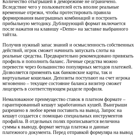
Количество отыгрышей в деморежиме не ограничено.
Вследствие чего у пользователей есть вполне реальные
временные отрезки, чтобы протестировать правила
формирования выигрышных комбинаций и построить
прибыльную методику. Дублирующий формат включается
после нажатия на клавишу «Demo» на заставке выбранного
тайтла.
Получив нужный запас знаний и осмысленность собственных
действий, игрок сможет начинать запускать слоты на
реальные средства. Предварительно рекомендовано привязать
профиль и пополнить баланс. Личные средства можно
перевести через большинство популярных методов платежей.
Дозволяется применять как банковские карты, так и
виртуальные кошельки. Депозиты поступают на счет игрока
мгновенно – текущее состояние баланса визитер сможет
лицезреть в соответствующем разделе профиля.
Немаловажное преимущество ставок в платном формате –
гарантированный кешаут заработанных кушей. Выигрыши
разрешено в любое время поставить на вывод. Запрос на
кешаут создается с помощью специальных инструментов
профайла. В отдельных полях прописывается величина
суммы к выводу, формат метода платежа и данные
платежного документа. Перед отправкой формуляра на вывод