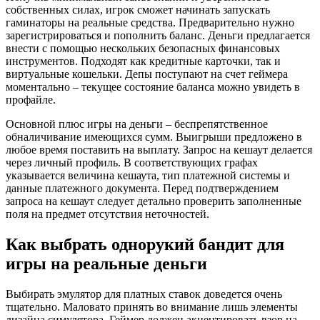
собственных силах, игрок сможет начинать запускать
гаминаторы на реальные средства. Предварительно нужно
зарегистрироваться и пополнить баланс. Деньги предлагается
внести с помощью нескольких безопасных финансовых
инструментов. Подходят как кредитные карточки, так и
виртуальные кошельки. Депы поступают на счет геймера
моментально – текущее состояние баланса можно увидеть в
профайле.
Основной плюс игры на деньги – беспрепятственное
обналичивание имеющихся сумм. Выигрыши предложено в
любое время поставить на выплату. Запрос на кешаут делается
через личный профиль. В соответствующих графах
указывается величина кешаута, тип платежной системы и
данные платежного документа. Перед подтверждением
запроса на кешаут следует детально проверить заполненные
поля на предмет отсутствия неточностей.
Как выбрать однорукий бандит для
игры на реальные деньги
Выбирать эмулятор для платных ставок доведется очень
тщательно. Маловато принять во внимание лишь элементы
дизайна симулятора. Геймер должен акцентировать взор на