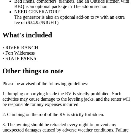
Bed linens, comforters, blankets, and an Outside kitchen with
BBQ is an optional package in The addon section
NEED GENERATOR?
The generator is also an optional add-on to rv with an extra
fee of ($34.92/NIGHT)
What's included
• RIVER RANCH
• Fort Wilderness
• STATE PARKS
Other things to note
Please be advised of the following guidelines:
1. Jumping or partying inside the RV is strictly prohibited. Such
activities may cause damage to the leveling jacks, and the renter will
be responsible for any expenses incurred.
2. Climbing on the roof of the RV is strictly forbidden.
3. The awning should be retracted every night to prevent any
unexpected damages caused by adverse weather conditions. Failure