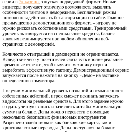
серии в
7к казино
, запуская подходящий формат. Новые
визитеры получают отличную возможность выявлять
особенности тайтлов в деморежиме. Бесплатный режим
позволено задействовать без авторизации на сайте. Главное
преимущество демонстрационного формата – игроку не
нужно рисковать собственными средствами. Тренировочный
уровень активируется на специальные кредиты, баланс
каковых реанимируется при любом обновлении веб-
странички с демоверсией.
Количество отыгрышей в демоверсии не ограничивается.
Вследствие чего у посетителей сайта есть вполне реальные
временные отрезки, чтоб выучить механику игры и
выработать эффективную тактику. Демонстрационный сервис
запускается после нажатия на кнопку «Демо» на заставке
определенного эмулятора.
Получив минимальный уровень познаний и осмысленность
собственных действий, игрок сможет начинать запускать
видеослоты на реальные средства. Для этого заранее нужно
создать учетную запись и зачислить хотя бы минимальную
сумму на баланс. Депы можно перевести с помощью
нескольких безопасных финансовых инструментов.
Разрешено задействовать как банковские карты, так и
криптовалютные переводы. Депы поступают на баланс