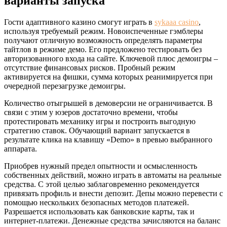
варианты запуска
Гости адаптивного казино смогут играть в
sykaaa casino
,
используя требуемый режим. Новоиспеченные гэмблеры
получают отличную возможность определять параметры
тайтлов в режиме демо. Его предложено тестировать без
авторизованного входа на сайте. Ключевой плюс демоигры –
отсутствие финансовых рисков. Пробный режим
активируется на фишки, сумма которых реанимируется при
очередной перезагрузке демоигры.
Количество отыгрышей в демоверсии не ограничивается. В
связи с этим у юзеров достаточно времени, чтобы
протестировать механику игры и построить выгодную
стратегию ставок. Обучающий вариант запускается в
результате клика на клавишу «Demo» в превью выбранного
аппарата.
Приобрев нужный предел опытности и осмысленность
собственных действий, можно играть в автоматы на реальные
средства. С этой целью заблаговременно рекомендуется
привязать профиль и внести депозит. Депы можно перевести с
помощью нескольких безопасных методов платежей.
Разрешается использовать как банковские карты, так и
интернет-платежи. Денежные средства зачисляются на баланс