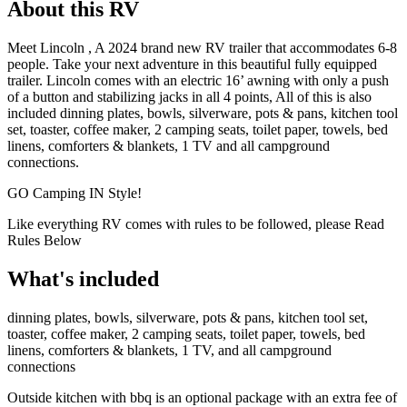
About this RV
Meet Lincoln , A 2024 brand new RV trailer that accommodates 6-8
people. Take your next adventure in this beautiful fully equipped
trailer. Lincoln comes with an electric 16’ awning with only a push
of a button and stabilizing jacks in all 4 points, All of this is also
included dinning plates, bowls, silverware, pots & pans, kitchen tool
set, toaster, coffee maker, 2 camping seats, toilet paper, towels, bed
linens, comforters & blankets, 1 TV and all campground
connections.
GO Camping IN Style!
Like everything RV comes with rules to be followed, please Read
Rules Below
What's included
dinning plates, bowls, silverware, pots & pans, kitchen tool set,
toaster, coffee maker, 2 camping seats, toilet paper, towels, bed
linens, comforters & blankets, 1 TV, and all campground
connections
Outside kitchen with bbq is an optional package with an extra fee of