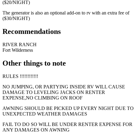
($20/NIGHT)
The generator is also an optional add-on to rv with an extra fee of
($30/NIGHT)
Recommendations
RIVER RANCH
Fort Wilderness
Other things to note
RULES !!!!!!!!!!!!
NO JUMPING, OR PARTYING INSIDE RV WILL CAUSE
DAMAGE TO LEVELING JACKS ON RENTER
EXPENSE,NO CLIMBING ON ROOF
AWNING SHOULD BE PICKED UP EVERY NIGHT DUE TO
UNEXPECTED WEATHER DAMAGES
FAIL TO DO SO WILL BE UNDER RENTER EXPENSE FOR
ANY DAMAGES ON AWNING