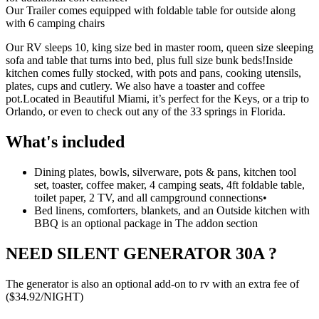
Our Trailer comes equipped with foldable table for outside along
with 6 camping chairs
Our RV sleeps 10, king size bed in master room, queen size sleeping
sofa and table that turns into bed, plus full size bunk beds!
Inside
kitchen comes fully stocked, with pots and pans, cooking utensils,
plates, cups and cutlery. We also have a toaster and coffee
pot.
Located in Beautiful Miami, it’s perfect for the Keys, or a trip to
Orlando, or even to check out any of the 33 springs in Florida.
What's included
Dining plates, bowls, silverware, pots & pans, kitchen tool
set, toaster, coffee maker, 4 camping seats, 4ft foldable table,
toilet paper, 2 TV, and all campground connections
•
Bed linens, comforters, blankets, and an Outside kitchen with
BBQ is an optional package in The addon section
NEED SILENT GENERATOR 30A ?
The generator is also an optional add-on to rv with an extra fee of
($34.92/NIGHT)