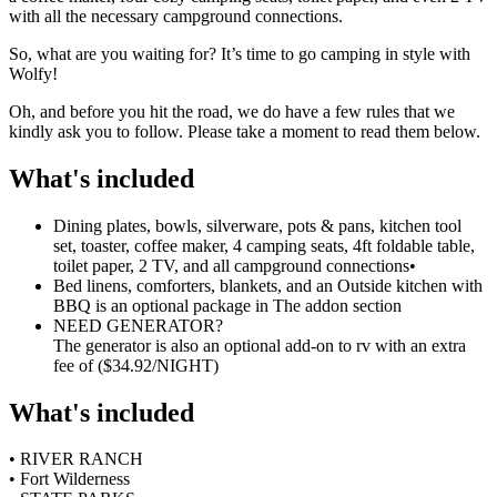
with all the necessary campground connections.
So, what are you waiting for? It’s time to go camping in style with
Wolfy!
Oh, and before you hit the road, we do have a few rules that we
kindly ask you to follow. Please take a moment to read them below.
What's included
Dining plates, bowls, silverware, pots & pans, kitchen tool
set, toaster, coffee maker, 4 camping seats, 4ft foldable table,
toilet paper, 2 TV, and all campground connections
•
Bed linens, comforters, blankets, and an Outside kitchen with
BBQ is an optional package in The addon section
NEED GENERATOR?
The generator is also an optional add-on to rv with an extra
fee of ($34.92/NIGHT)
What's included
• RIVER RANCH
• Fort Wilderness